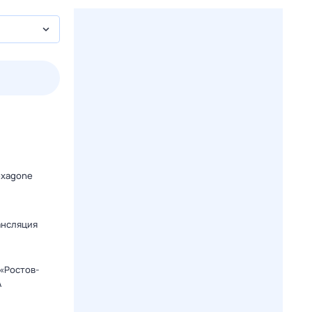
2 авг,
вс
3 авг,
пн
4 авг,
вт
5 авг,
ср
Вчера
Сегодня
exagone
ансляция
«Ростов-
А