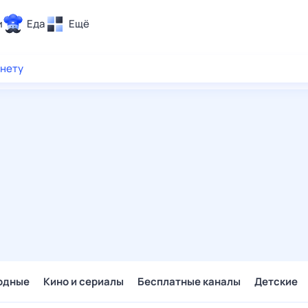
и
Еда
Ещё
Почта
рнету
ия и отдых
Поиск
Погода
ТВ-программа
и и тренды
 ситуации
 вместе
Помощь
одные
Кино и сериалы
Бесплатные каналы
Детские