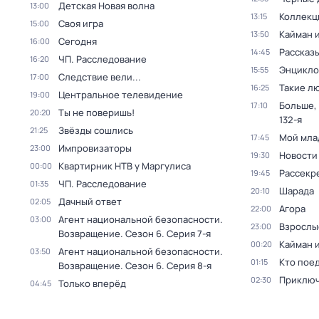
Детская Новая волна
13:00
Коллекц
13:15
Своя игра
15:00
Кайман 
13:50
Сегодня
16:00
Рассказы
14:45
ЧП. Расследование
16:20
Энцикло
15:55
Следствие вели...
17:00
Такие л
16:25
Центральное телевидение
19:00
Больше,
17:10
Ты не поверишь!
20:20
132-я
Звёзды сошлись
21:25
Мой мла
17:45
Импровизаторы
23:00
Новости
19:30
Квартирник НТВ у Маргулиса
00:00
Рассекр
19:45
ЧП. Расследование
01:35
Шарада
20:10
Дачный ответ
02:05
Агора
22:00
Агент национальной безопасности.
03:00
Взрослы
23:00
Возвращение
. Сезон 6
. Серия 7-я
Кайман 
00:20
Агент национальной безопасности.
03:50
Кто поед
01:15
Возвращение
. Сезон 6
. Серия 8-я
Приключ
02:30
Только вперёд
04:45