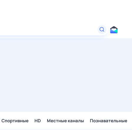
Спортивные
HD
Местные каналы
Познавательные