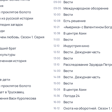
Вести
09:00
ия
Международное обозрение
09:05
и проклятое болото
Вести
10:00
 из русской истории
Есть решение
10:08
педия загадок
«Америка» с Валентином Бог
10:21
юди
В центре Азии
10:38
 чем любовь
. Сезон 1
. Серия
Вести
11:00
Индустрия кино
12:10
дший брат
Вести. Дежурная часть
12:32
 культуры
Вести
13:00
еченная история
Расследование Эдуарда Петр
13:10
Вести
14:00
Вести. Дежурная часть
14:08
е дети
Вести
15:00
и проклятое болото
В центре Азии
15:08
ет в Трускавец
Погода 24
15:36
ения Васи Куролесова
Вести
16:00
Охота на оборотней
. Сезон 1
.
16:12