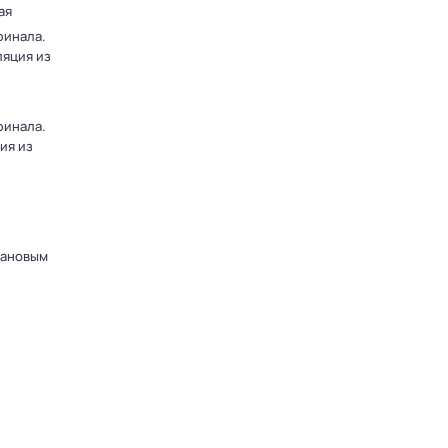
ая
финала.
ляция из
финала.
ия из
дановым