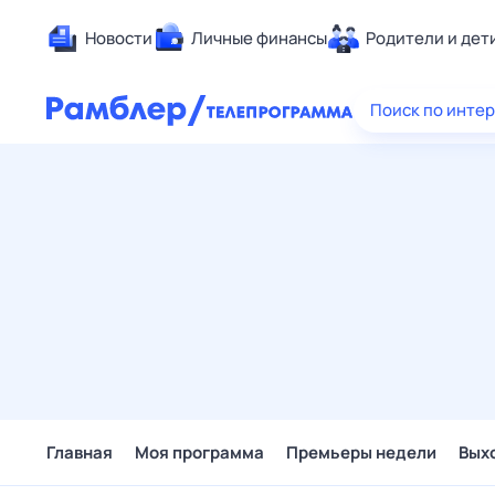
Новости
Личные финансы
Родители и дет
Здоровье
Поиск по инте
Развлечен
Дом и уют
Спорт
Карьера
Авто
Технологи
Жизненные
Сберегаем
Гороскопы
Главная
Моя программа
Премьеры недели
Вых