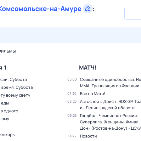
Комсомольске-на-Амуре
:
28 июл,
вт
29 июл,
ср
30 июл,
чт
31 июл,
пт
1 авг,
сб
Фильмы
я 1
МАТЧ!
ссии. Суббота
Смешанные единоборства. H
05:00
MMA. Трансляция из Франции
 время. Суббота
Все на Матч!
07:30
ту всему свету
Автоспорт. Дрифт. RDS GP. Тр
08:25
 еды
из Ленинградской области
на одного
Гандбол. Чемпионат России.
09:25
дному
Суперлига. Женщины. Финал. 
Дон» (Ростов-на-Дону) - ЦСК
оенкоры
Новости
10:55