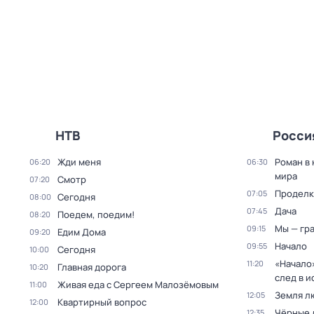
НТВ
Росси
Жди меня
Роман в
06:20
06:30
мира
Смотр
07:20
Проделк
07:05
Сегодня
08:00
Дача
07:45
Поедем, поедим!
08:20
Мы — гр
09:15
Едим Дома
09:20
Начало
09:55
Сегодня
10:00
«Начало»
11:20
Главная дорога
10:20
след в и
Живая еда с Сергеем Малозёмовым
11:00
Земля л
12:05
Квартирный вопрос
12:00
Чёрные 
12:35