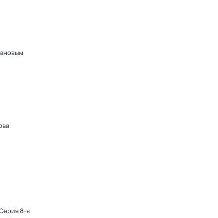
дановым
ова
 Серия 8-я