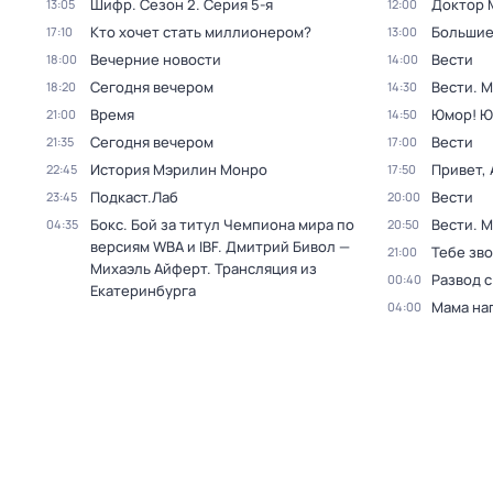
Шифр
. Сезон 2
. Серия 5-я
Доктор 
13:05
12:00
Кто хочет стать миллионером?
Большие
17:10
13:00
Вечерние новости
Вести
18:00
14:00
Сегодня вечером
Вести. 
18:20
14:30
Время
Юмор! Ю
21:00
14:50
Сегодня вечером
Вести
21:35
17:00
История Мэрилин Монро
Привет, 
22:45
17:50
Подкаст.Лаб
Вести
23:45
20:00
Бокс. Бой за титул Чемпиона мира по
Вести. 
04:35
20:50
версиям WBA и IBF. Дмитрий Бивол —
Тебе зво
21:00
Михаэль Айферт. Трансляция из
Развод 
00:40
Екатеринбурга
Мама на
04:00