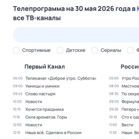
Телепрограмма на 30 мая 2026 года в
все ТВ-каналы
24 июл,
пт
25 июл,
сб
26 июл,
вс
27 июл,
пн
Спортивные
Детские
Сериалы
Первый Канал
Росси
Телеканал «Доброе утро. Суббота»
Утро Ро
06:00
05:00
Умницы и умники
Местное
09:00
08:00
Слово пастыря
По секре
09:45
08:35
Новости
Формула
10:00
09:00
Хочется праздника
Пятеро 
10:15
09:25
Сила ароматов. Горы
Сто к о
11:10
10:10
Новости
Вести
12:00
11:00
Наше всё. Сделано в России
Наши. В
12:15
11:30