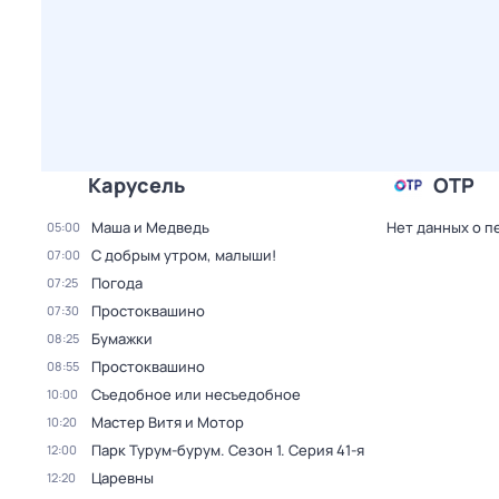
Карусель
ОТР
Маша и Медведь
Нет данных о п
05:00
С добрым утром, малыши!
07:00
Погода
07:25
Простоквашино
07:30
Бумажки
08:25
Простоквашино
08:55
Съедобное или несъедобное
10:00
Мастер Витя и Мотор
10:20
Парк Турум-бурум
. Сезон 1
. Серия 41-я
12:00
Царевны
12:20