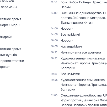
Мясников
Бокс. Кубок Победы. Трансляц
11:00
 перемены
Перми
Смешанные единоборства. UF
13:00
против Дейвесона Фигередо.
Местное время
Трансляция из Китая
мор!! Юмор!!!
Новости
14:00
Все на Матч!
14:05
Андрей!
Новости
16:00
Команда Матч
16:05
Местное время
Чемпионы на все времена
16:25
нит судьба
Художественная гимнастика.
16:55
с препятствиями
Чемпионат Европы. Трансляци
прокат
Болгарии
Все на Матч!
19:25
Художественная гимнастика.
19:45
Чемпионат Европы. Трансляци
Болгарии
Смешанные единоборства. UF
21:00
Ядонг против Дейвесона Фиг
Сергей Павлович против Тал