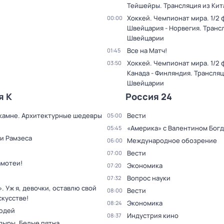
Тейшейры. Трансляция из Кит
Хоккей. Чемпионат мира. 1/2 
00:00
Швейцария - Норвегия. Транс
Швейцарии
Все на Матч!
01:45
Хоккей. Чемпионат мира. 1/2 
03:50
Канада - Финляндия. Трансляц
Швейцарии
я К
Россия 24
 камне. Архитектурные шедевры
Вести
05:00
«Америка» с Валентином Бог
05:45
и Рамзеса
Международное обозрение
06:00
Вести
07:00
амотеи!
Экономика
07:20
Вопрос науки
07:32
. Уж я, девочки, оставлю свой
Вести
08:00
скусстве!
Экономика
08:24
юдей
Индустрия кино
08:37
дыры. Белые пятна