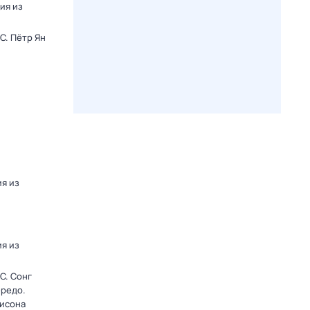
ия из
C. Пётр Ян
я из
я из
C. Сонг
ередо.
лисона