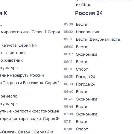
из США
я К
Россия 24
.
Вести
05:00
 мирового кино
. Сезон 1
. Серия
Новороссия
05:02
Вести. Дежурная часть
05:31
 капуста
. Серия 1-я
Вести
06:00
ьные истории
Экономика
06:07
 о животных
Вести
06:10
 культуры
Спорт
06:31
тные маршруты России
Погода 24
06:35
ы Петрова и Васечкина
. Серия 1-
Погода 24
06:39
Вести
06:40
 ремесло
Экономика
06:45
 культуры
Вести
06:48
упные крепости крестоносцев
Экономика
07:08
тория контрразведки
. Серия 3-
Вести
07:11
Спорт
07:18
 «Омега»
. Сезон 1
. Серия 4-я