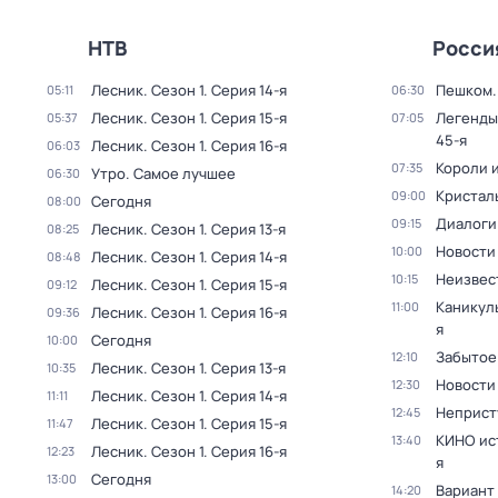
НТВ
Росси
Лесник
. Сезон 1
. Серия 14-я
Пешком..
05:11
06:30
Лесник
. Сезон 1
. Серия 15-я
Легенды
05:37
07:05
45-я
Лесник
. Сезон 1
. Серия 16-я
06:03
Короли и
07:35
Утро. Самое лучшее
06:30
Кристал
09:00
Сегодня
08:00
Диалоги
09:15
Лесник
. Сезон 1
. Серия 13-я
08:25
Новости
10:00
Лесник
. Сезон 1
. Серия 14-я
08:48
Неизвес
10:15
Лесник
. Сезон 1
. Серия 15-я
09:12
Каникул
11:00
Лесник
. Сезон 1
. Серия 16-я
09:36
я
Сегодня
10:00
Забытое
12:10
Лесник
. Сезон 1
. Серия 13-я
10:35
Новости
12:30
Лесник
. Сезон 1
. Серия 14-я
11:11
Неприст
12:45
Лесник
. Сезон 1
. Серия 15-я
11:47
КИНО ис
13:40
Лесник
. Сезон 1
. Серия 16-я
12:23
я
Сегодня
13:00
Вариант
14:20