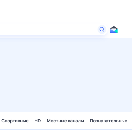
Спортивные
HD
Местные каналы
Познавательные