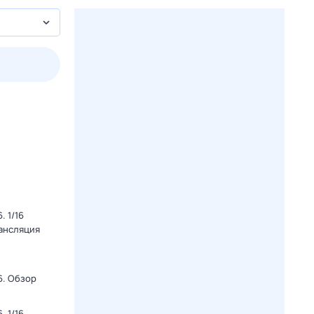
3 авг,
пн
4 авг,
вт
5 авг,
ср
6 авг,
чт
Вчера
Сегодня
 1/16
рансляция
6. Обзор
 1/16