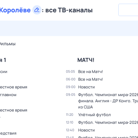
Королёве
:
все ТВ-каналы
29 июл,
ср
30 июл,
чт
31 июл,
пт
1 авг,
сб
2 авг,
вс
Фильмы
я 1
МАТЧ!
ссии
Все на Матч!
05:05
Все на Матч!
06:00
Местное время
Новости
09:00
 главном
Футбол. Чемпионат мира-2026.
09:05
финала. Англия - ДР Конго. Т
из США
Местное время
Улётный футбол
11:20
т
Футбол. Чемпионат мира-202
12:10
Новости
12:40
ледствия
Футбол. Чемпионат мира-2026.
12:45