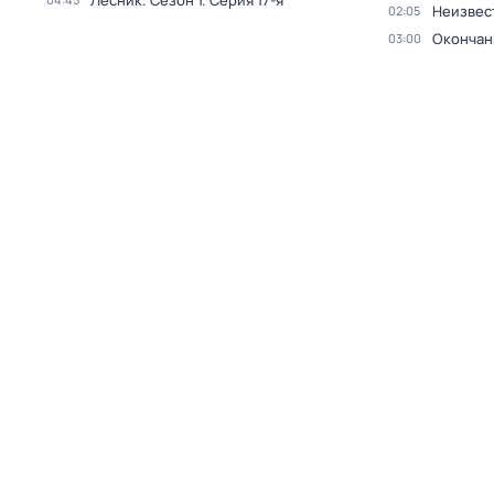
Лесник
. Сезон 1
. Серия 17-я
Неизвес
02:05
Окончан
03:00