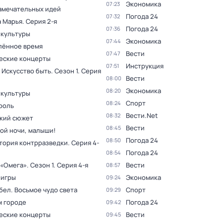
Экономика
07:23
амечательных идей
Погода 24
07:32
а Марья
. Серия 2-я
Погода 24
07:36
 культуры
Экономика
07:44
лённое время
Вести
07:47
еские концерты
Инструкция
07:51
 Искусство быть
. Сезон 1
. Серия
Вести
08:00
Экономика
08:20
 культуры
Спорт
08:24
роль
Вести.Net
08:32
кий сюжет
Вести
08:45
ой ночи, малыши!
Погода 24
08:50
тория контрразведки
. Серия 4-
Погода 24
08:54
 «Омега»
. Сезон 1
. Серия 4-я
Вести
08:57
 игры
Экономика
09:24
бел. Восьмое чудо света
Спорт
09:29
м городе
Погода 24
09:42
еские концерты
Вести
09:45