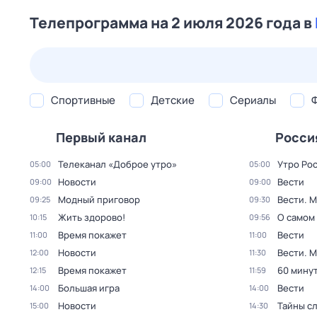
Телепрограмма на 2 июля 2026 года в
25 июл,
сб
26 июл,
вс
27 июл,
пн
28 июл,
вт
Спортивные
Детские
Сериалы
Первый канал
Росси
Телеканал «Доброе утро»
Утро Ро
05:00
05:00
Новости
Вести
09:00
09:00
Модный приговор
Вести. 
09:25
09:30
Жить здорово!
О самом
10:15
09:56
Время покажет
Вести
11:00
11:00
Новости
Вести. 
12:00
11:30
Время покажет
60 мину
12:15
11:59
Большая игра
Вести
14:00
14:00
Новости
Тайны с
15:00
14:30