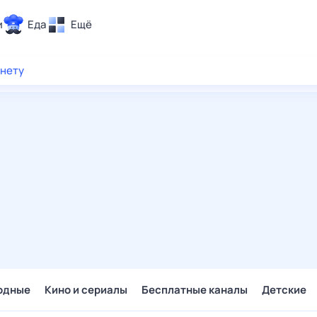
и
Еда
Ещё
Почта
рнету
ия и отдых
Поиск
Погода
ТВ-программа
и и тренды
 ситуации
 вместе
Помощь
одные
Кино и сериалы
Бесплатные каналы
Детские