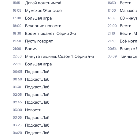
Давай поженимся!
Вести
15:15
16:30
Мужское/Женское
Малахов
16:05
17:00
Большая игра
60 мину
17:00
17:59
Вечерние новости
Вести
18:00
20:00
Время покажет
. Серия 2-я
Вести. 
18:30
21:10
Пусть говорят
Всё могл
19:50
21:30
Время
Вечер с
21:00
00:34
Минута тишины
. Сезон 1
. Серия 4-я
Тайны с
22:00
03:09
Большая игра
22:55
Подкаст.Лаб
00:05
Подкаст.Лаб
00:50
Подкаст.Лаб
01:30
Подкаст.Лаб
02:05
Подкаст.Лаб
02:45
Новости
03:00
Подкаст.Лаб
03:05
Подкаст.Лаб
03:25
Подкаст.Лаб
04:20