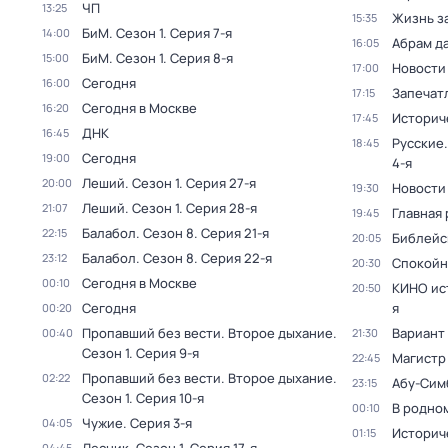
ЧП
13:25
Жизнь з
15:35
БиМ
. Сезон 1
. Серия 7-я
14:00
Абрам д
16:05
БиМ
. Сезон 1
. Серия 8-я
15:00
Новости
17:00
Сегодня
16:00
Запечат
17:15
Сегодня в Москве
16:20
Историч
17:45
ДНК
16:45
Русские.
18:45
Сегодня
19:00
4-я
Леший
. Сезон 1
. Серия 27-я
20:00
Новости
19:30
Леший
. Сезон 1
. Серия 28-я
21:07
Главная 
19:45
Балабол
. Сезон 8
. Серия 21-я
22:15
Библейс
20:05
Балабол
. Сезон 8
. Серия 22-я
23:12
Спокойн
20:30
Сегодня в Москве
00:10
КИНО ис
20:50
Сегодня
я
00:20
Пропавший без вести. Второе дыхание
.
Вариант
00:40
21:30
Сезон 1
. Серия 9-я
Магистр
22:45
Пропавший без вести. Второе дыхание
.
02:22
Абу-Сим
23:15
Сезон 1
. Серия 10-я
В родно
00:10
Чужие
. Серия 3-я
04:05
Историч
01:15
04:45