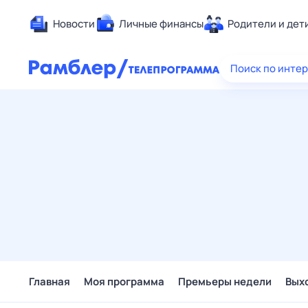
Новости
Личные финансы
Родители и дет
Здоровье
Поиск по инте
Развлечен
Дом и уют
Спорт
Карьера
Авто
Технологи
Жизненные
Сберегаем
Гороскопы
Главная
Моя программа
Премьеры недели
Вых