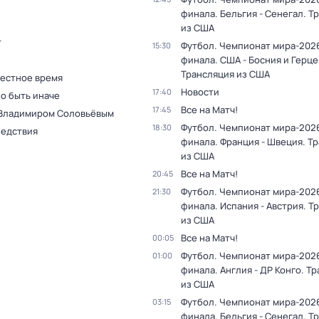
финала. Бельгия - Сенегал. Т
из США
т
Футбол. Чемпионат мира-2026.
15:30
финала. США - Босния и Герце
Трансляция из США
Местное время
Новости
17:40
о быть иначе
Все на Матч!
17:45
 Владимиром Соловьёвым
Футбол. Чемпионат мира-2026.
18:30
ледствия
финала. Франция - Швеция. Т
из США
Все на Матч!
20:45
Футбол. Чемпионат мира-2026.
21:30
финала. Испания - Австрия. Т
из США
Все на Матч!
00:05
Футбол. Чемпионат мира-2026.
01:00
финала. Англия - ДР Конго. Т
из США
Футбол. Чемпионат мира-2026.
03:15
финала. Бельгия - Сенегал. Т