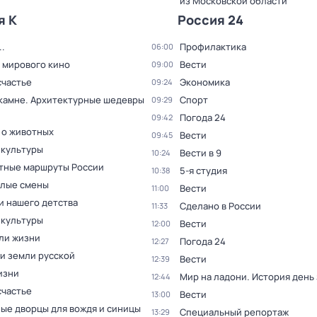
из Московской области
я К
Россия 24
.
Профилактика
06:00
 мирового кино
Вести
09:00
счастье
Экономика
09:24
 камне. Архитектурные шедевры
Спорт
09:29
Погода 24
09:42
 о животных
Вести
09:45
 культуры
Вести в 9
10:24
тные маршруты России
5-я студия
10:38
ёлые смены
Вести
11:00
и нашего детства
Сделано в России
11:33
 культуры
Вести
12:00
ли жизни
Погода 24
12:27
и земли русской
Вести
12:39
изни
Мир на ладони. История день
12:44
счастье
Вести
13:00
ые дворцы для вождя и синицы
Специальный репортаж
13:29