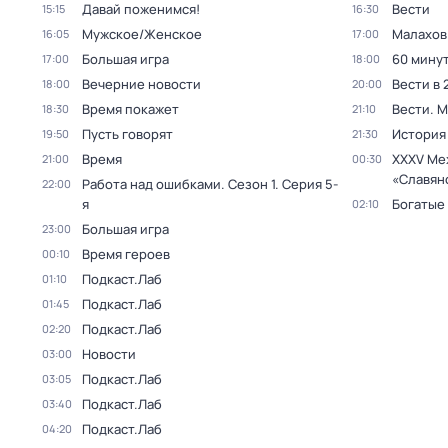
Давай поженимся!
Вести
15:15
16:30
Мужское/Женское
Малахов
16:05
17:00
Большая игра
60 мину
17:00
18:00
Вечерние новости
Вести в 
18:00
20:00
Время покажет
Вести. 
18:30
21:10
Пусть говорят
История
19:50
21:30
Время
XXXV Ме
21:00
00:30
«Славян
Работа над ошибками
. Сезон 1
. Серия 5-
22:00
я
Богатые
02:10
Большая игра
23:00
Время героев
00:10
Подкаст.Лаб
01:10
Подкаст.Лаб
01:45
Подкаст.Лаб
02:20
Новости
03:00
Подкаст.Лаб
03:05
Подкаст.Лаб
03:40
Подкаст.Лаб
04:20