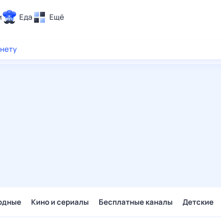
и
Еда
Ещё
Почта
рнету
ия и отдых
Поиск
Погода
ТВ-программа
и и тренды
 ситуации
 вместе
Помощь
одные
Кино и сериалы
Бесплатные каналы
Детские