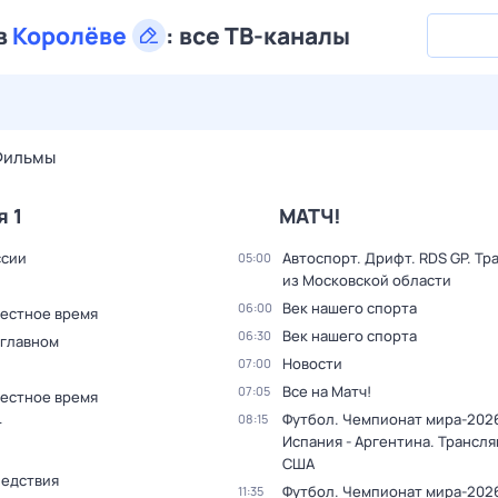
в
Королёве
:
все ТВ-каналы
30 июл,
чт
31 июл,
пт
1 авг,
сб
2 авг,
вс
3 авг,
пн
4 а
Фильмы
я 1
МАТЧ!
ссии
Автоспорт. Дрифт. RDS GP. Тр
05:00
из Московской области
Век нашего спорта
06:00
Местное время
Век нашего спорта
06:30
 главном
Новости
07:00
Все на Матч!
07:05
Местное время
Футбол. Чемпионат мира-2026
08:15
т
Испания - Аргентина. Трансля
США
ледствия
Футбол. Чемпионат мира-2026
11:35