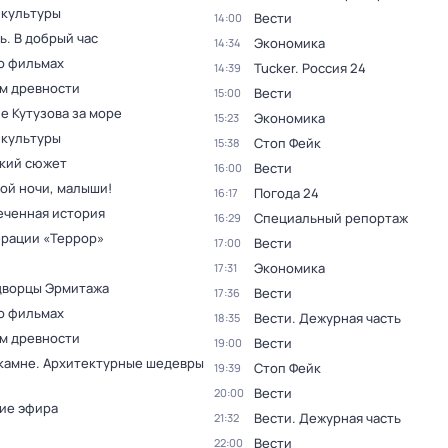
 культуры
Вести
14:00
. В добрый час
Экономика
14:34
о фильмах
Tucker. Россия 24
14:39
ам древности
Вести
15:00
е Кутузова за море
Экономика
15:23
 культуры
Стоп Фейк
15:38
кий сюжет
Вести
16:00
ой ночи, малыши!
Погода 24
16:17
еченная история
Специальный репортаж
16:29
ерации «Террор»
Вести
17:00
Экономика
17:31
дворцы Эрмитажа
Вести
17:36
о фильмах
Вести. Дежурная часть
18:35
ам древности
Вести
19:00
 камне. Архитектурные шедевры
Стоп Фейк
19:39
Вести
20:00
ие эфира
Вести. Дежурная часть
21:32
Вести
22:00