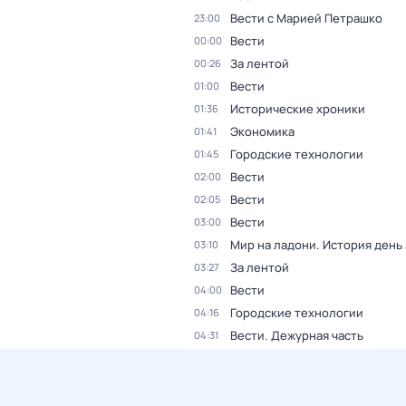
Вести с Марией Петрашко
23:00
Вести
00:00
За лентой
00:26
Вести
01:00
Исторические хроники
01:36
Экономика
01:41
Городские технологии
01:45
Вести
02:00
Вести
02:05
Вести
03:00
Мир на ладони. История день
03:10
За лентой
03:27
Вести
04:00
Городские технологии
04:16
Вести. Дежурная часть
04:31