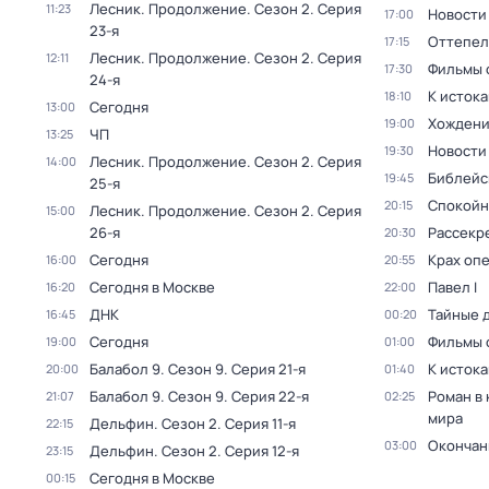
Лесник. Продолжение
. Сезон 2
. Серия
11:23
Новости
17:00
23-я
Оттепель
17:15
Лесник. Продолжение
. Сезон 2
. Серия
12:11
Фильмы 
17:30
24-я
К исток
18:10
Сегодня
13:00
Хождени
19:00
ЧП
13:25
Новости
19:30
Лесник. Продолжение
. Сезон 2
. Серия
14:00
Библейс
19:45
25-я
Спокойн
20:15
Лесник. Продолжение
. Сезон 2
. Серия
15:00
26-я
Рассекр
20:30
Сегодня
Крах оп
16:00
20:55
Сегодня в Москве
Павел I
16:20
22:00
ДНК
Тайные 
16:45
00:20
Сегодня
Фильмы 
19:00
01:00
Балабол 9
. Сезон 9
. Серия 21-я
К исток
20:00
01:40
Балабол 9
. Сезон 9
. Серия 22-я
Роман в
21:07
02:25
мира
Дельфин
. Сезон 2
. Серия 11-я
22:15
Окончан
03:00
Дельфин
. Сезон 2
. Серия 12-я
23:15
Сегодня в Москве
00:15