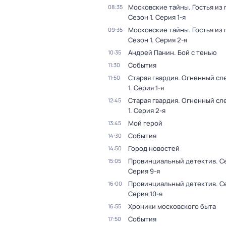
Московские тайны. Гостья из
08:35
Сезон 1
. Серия 1-я
Московские тайны. Гостья из
09:35
Сезон 1
. Серия 2-я
Андрей Панин. Бой с тенью
10:35
События
11:30
Старая гвардия. Огненный сл
11:50
1
. Серия 1-я
Старая гвардия. Огненный сл
12:45
1
. Серия 2-я
Мой герой
13:45
События
14:30
Город новостей
14:50
Провинциальный детектив
. С
15:05
Серия 9-я
Провинциальный детектив
. С
16:00
Серия 10-я
Хроники московского быта
16:55
События
17:50