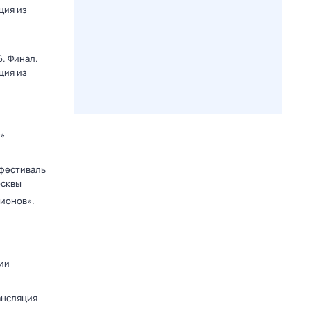
ция из
. Финал.
ция из
к»
фестиваль
осквы
ионов».
ии
ансляция