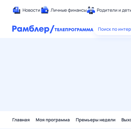
Новости
Личные финансы
Родители и дет
Здоровье
Поиск по инте
Развлечен
Дом и уют
Спорт
Карьера
Авто
Технологи
Жизненные
Сберегаем
Гороскопы
Главная
Моя программа
Премьеры недели
Вых