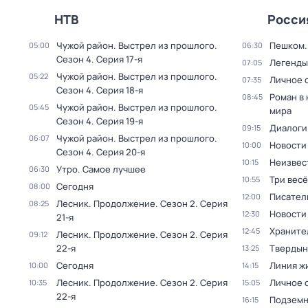
НТВ
Росси
Чужой район. Выстрел из прошлого
.
Пешком..
05:00
06:30
Сезон 4
. Серия 17-я
Легенды
07:05
Чужой район. Выстрел из прошлого
.
05:22
Личное 
07:35
Сезон 4
. Серия 18-я
Роман в
08:45
Чужой район. Выстрел из прошлого
.
05:45
мира
Сезон 4
. Серия 19-я
Диалоги
09:15
Чужой район. Выстрел из прошлого
.
06:07
Новости
10:00
Сезон 4
. Серия 20-я
Неизвес
10:15
Утро. Самое лучшее
06:30
Три вес
10:55
Сегодня
08:00
Писател
12:00
Лесник. Продолжение
. Сезон 2
. Серия
08:25
Новости
12:30
21-я
Храните
12:45
Лесник. Продолжение
. Сезон 2
. Серия
09:12
22-я
Твердын
13:25
Сегодня
Линия ж
10:00
14:15
Лесник. Продолжение
. Сезон 2
. Серия
Личное 
10:35
15:05
22-я
Подземн
16:15