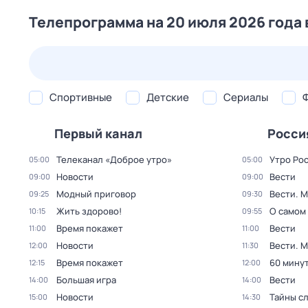
Телепрограмма на 20 июля 2026 года 
26 июл,
вс
27 июл,
пн
28 июл,
вт
29 июл,
ср
Спортивные
Детские
Сериалы
Первый канал
Росси
Телеканал «Доброе утро»
Утро Ро
05:00
05:00
Новости
Вести
09:00
09:00
Модный приговор
Вести. 
09:25
09:30
Жить здорово!
О самом
10:15
09:55
Время покажет
Вести
11:00
11:00
Новости
Вести. 
12:00
11:30
Время покажет
60 мину
12:15
12:00
Большая игра
Вести
14:00
14:00
Новости
Тайны с
15:00
14:30