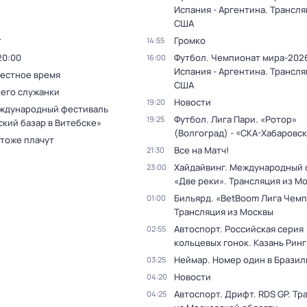
Испания - Аргентина. Трансля
США
т
Громко
14:55
20:00
Футбол. Чемпионат мира-2026
16:00
Испания - Аргентина. Трансля
Местное время
США
 его служанки
Новости
19:20
ждународный фестиваль
Футбол. Лига Пари. «Ротор»
19:25
ский базар в Витебске»
(Волгоград) - «СКА-Хабаровс
 тоже плачут
Все на Матч!
21:30
Хайдайвинг. Международный 
23:00
«Две реки». Трансляция из М
Бильярд. «BetBoom Лига Чемп
01:00
Трансляция из Москвы
Автоспорт. Российская серия
02:55
кольцевых гонок. Казань Ринг
Неймар. Номер один в Бразил
03:25
Новости
04:20
Автоспорт. Дрифт. RDS GP. Тр
04:25