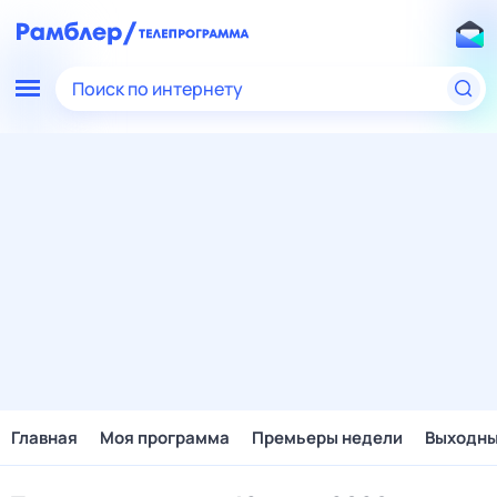
Поиск по интернету
Главная
Моя программа
Премьеры недели
Выходн