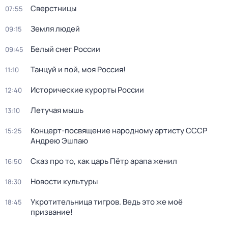
Сверстницы
07:55
Земля людей
09:15
Белый снег России
09:45
Танцуй и пой, моя Россия!
11:10
Исторические курорты России
12:40
Летучая мышь
13:10
Концерт-посвящение народному артисту СССР
15:25
Андрею Эшпаю
Сказ про то, как царь Пётр арапа женил
16:50
Новости культуры
18:30
Укротительница тигров. Ведь это же моё
18:45
призвание!