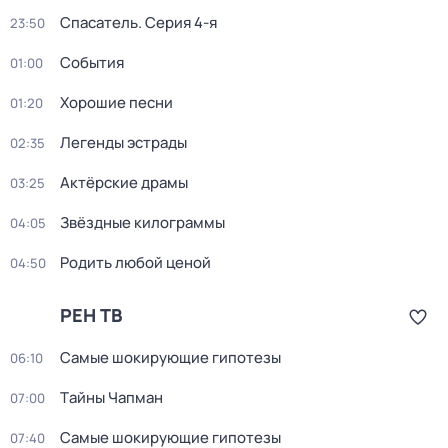
Спасатель
. Серия 4-я
23:50
События
01:00
Хорошие песни
01:20
Легенды эстрады
02:35
Актёрские драмы
03:25
Звёздные килограммы
04:05
Родить любой ценой
04:50
РЕН ТВ
Самые шoкиpующие гипотезы
06:10
Тaйны Чапман
07:00
Самые шoкиpующие гипотезы
07:40