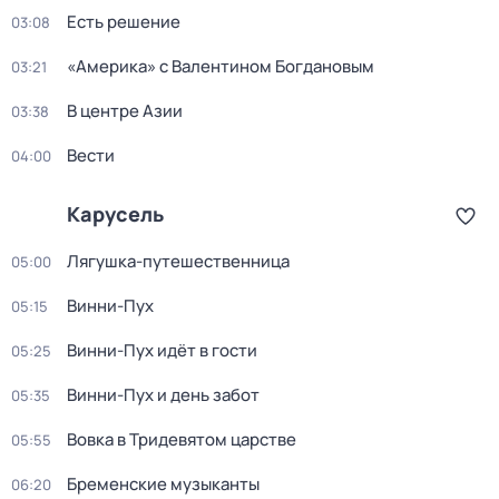
Есть решение
03:08
«Америка» с Валентином Богдановым
03:21
В центре Азии
03:38
Вести
04:00
Карусель
Лягушка-путешественница
05:00
Винни-Пух
05:15
Винни-Пух идёт в гости
05:25
Винни-Пух и день забот
05:35
Вовка в Тридевятом царстве
05:55
Бременские музыканты
06:20