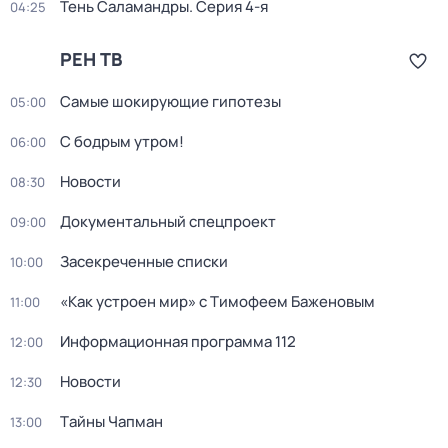
Тень Саламандры
. Серия 4-я
04:25
РЕН ТВ
Самые шoкиpующие гипотезы
05:00
С бодрым утром!
06:00
Новости
08:30
Документальный спецпроект
09:00
Заcекрeченные списки
10:00
«Как устроен мир» с Тимофеем Баженовым
11:00
Информационная программа 112
12:00
Новости
12:30
Тaйны Чапман
13:00