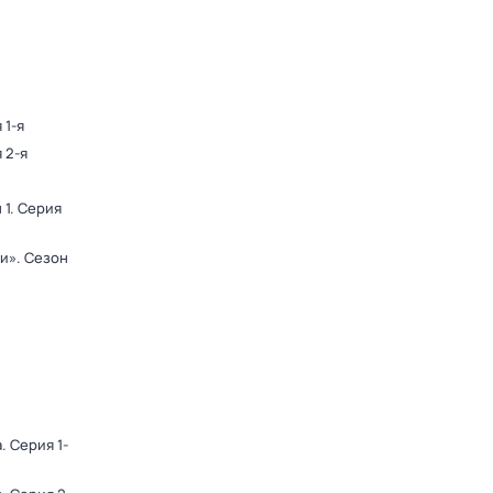
 1-я
 2-я
 1
. Серия
ди»
. Сезон
а
. Серия 1-