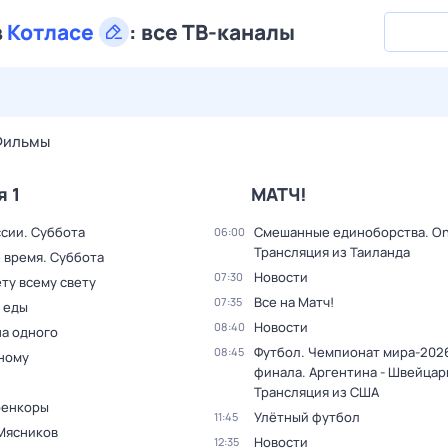
в
Котласе
:
все ТВ-каналы
28 июл,
вт
29 июл,
ср
30 июл,
чт
31 июл,
пт
1 авг,
сб
Фильмы
я 1
МАТЧ!
ссии. Суббота
Смешанные единоборства. On
06:00
Трансляция из Таиланда
 время. Суббота
Новости
07:30
ту всему свету
Все на Матч!
07:35
 еды
Новости
08:40
на одного
Футбол. Чемпионат мира-2026
08:45
дному
финала. Аргентина - Швейцар
Трансляция из США
оенкоры
Улётный футбол
11:45
Мясников
Новости
12:35