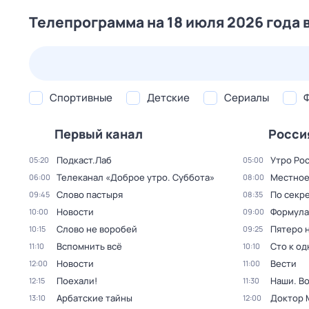
Телепрограмма на 18 июля 2026 года 
24 июл,
пт
25 июл,
сб
26 июл,
вс
27 июл,
пн
Спортивные
Детские
Сериалы
Первый канал
Росси
Подкаст.Лаб
Утро Ро
05:20
05:00
Телеканал «Доброе утро. Суббота»
Местное
06:00
08:00
Слово пастыря
По секре
09:45
08:35
Новости
Формула
10:00
09:00
Слово не воробей
Пятеро 
10:15
09:25
Вспомнить всё
Сто к о
11:10
10:10
Новости
Вести
12:00
11:00
Поехали!
Наши. В
12:15
11:30
Арбатские тайны
Доктор 
13:10
12:00