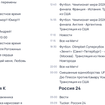
 перемены
Футбол. Чемпионат мира-2026
12:40
финала. Франция - Испания. 
Местное время
из США
мор!! Юмор!!!
Футбол. Чемпионат мира-2026
14:55
финала. Англия - Аргентина.
Трансляция из США
Андрей!
Новости
17:10
20:00
Все на Матч!
17:15
Местное время
Футбол. Olimpbet Суперкубок
18:30
для Рогожиных
«Зенит» (Санкт-Петербург) -
е сердца
(Москва). Трансляция из Ниж
дай меня, Любовь
Новгорода
Все на Матч!
22:00
Смешанные единоборства. UF
00:00
Дю Плесси против Камару Усм
Трансляция из США
я К
Россия 24
движника
Вести
05:00
ка нарисовал я
Tucker. Россия 24
05:09