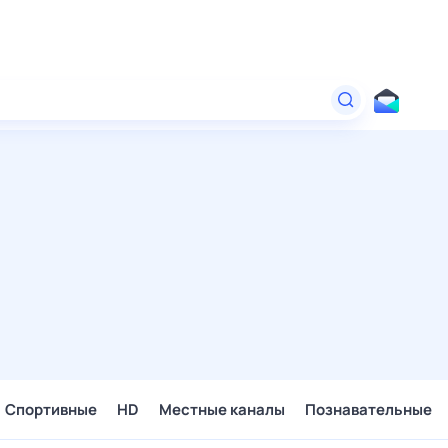
Спортивные
HD
Местные каналы
Познавательные