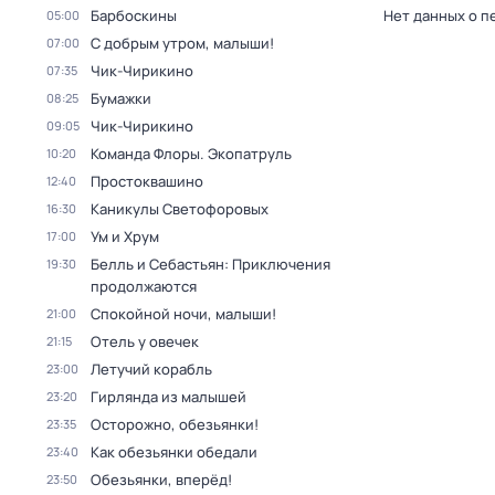
Барбоскины
Нет данных о п
05:00
С добрым утром, малыши!
07:00
Чик-Чирикино
07:35
Бумажки
08:25
Чик-Чирикино
09:05
Команда Флоры. Экопатруль
10:20
Простоквашино
12:40
Каникулы Светофоровых
16:30
Ум и Хрум
17:00
Белль и Себастьян: Приключения
19:30
продолжаются
Спокойной ночи, малыши!
21:00
Отель у овечек
21:15
Летучий корабль
23:00
Гирлянда из малышей
23:20
Осторожно, обезьянки!
23:35
Как обезьянки обедали
23:40
Обезьянки, вперёд!
23:50