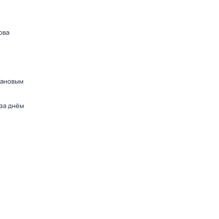
ова
дановым
 за днём