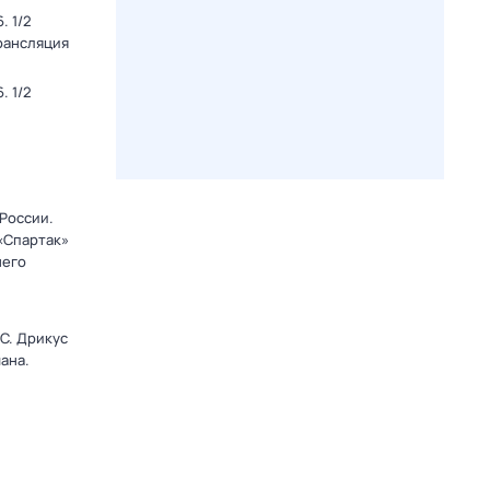
. 1/2
Трансляция
. 1/2
 России.
 «Спартак»
него
C. Дрикус
ана.