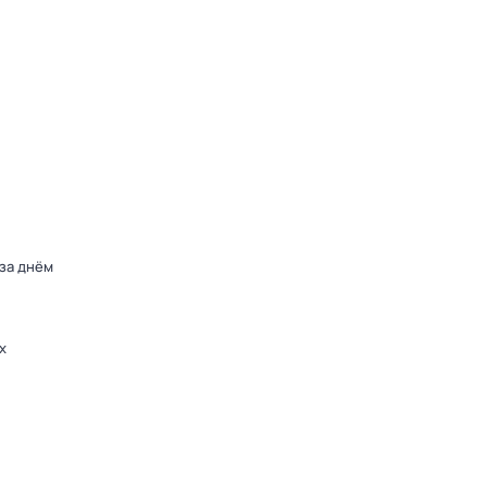
 за днём
х