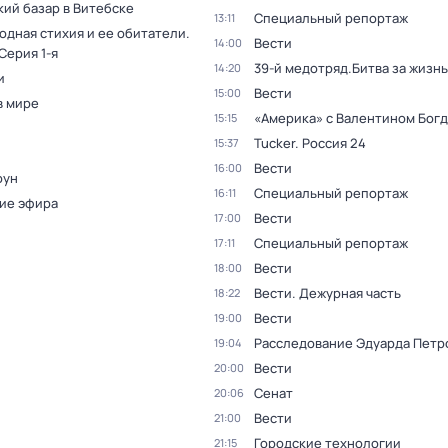
кий базар в Витебске
Специальный репортаж
13:11
одная стихия и ее обитатели
.
Вести
14:00
 Серия 1-я
39-й медотряд.Битва за жизнь
14:20
и
Вести
15:00
в мире
«Америка» с Валентином Бог
15:15
Tucker. Россия 24
15:37
Вести
16:00
оун
Специальный репортаж
16:11
ие эфира
Вести
17:00
Специальный репортаж
17:11
Вести
18:00
Вести. Дежурная часть
18:22
Вести
19:00
Расследование Эдуарда Петр
19:04
Вести
20:00
Сенат
20:06
Вести
21:00
Городские технологии
21:15