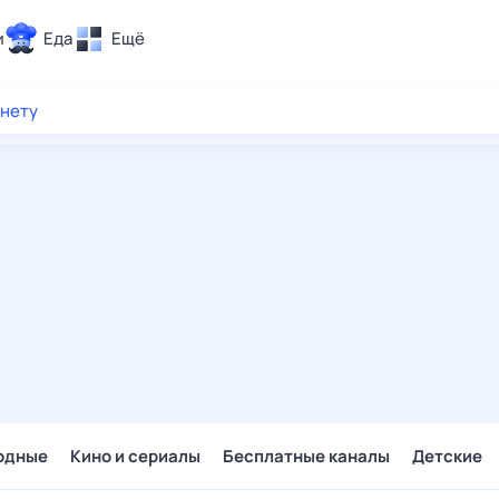
и
Еда
Ещё
Почта
рнету
ия и отдых
Поиск
Погода
ТВ-программа
и и тренды
 ситуации
 вместе
Помощь
одные
Кино и сериалы
Бесплатные каналы
Детские