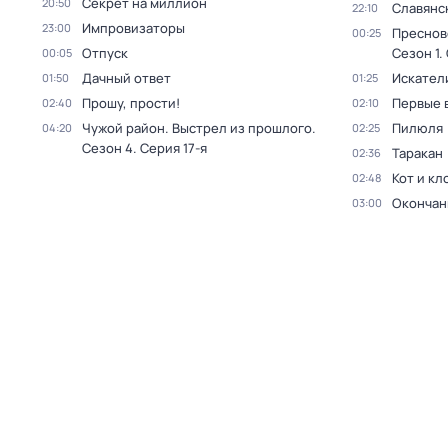
Секрет на миллион
20:50
Славянс
22:10
Импровизаторы
23:00
Преснов
00:25
Отпуск
Сезон 1
.
00:05
Дачный ответ
Искател
01:50
01:25
Прошу, прости!
Первые 
02:40
02:10
Чужой район. Выстрел из прошлого
.
Пилюля
04:20
02:25
Сезон 4
. Серия 17-я
Таракан
02:36
Кот и кл
02:48
Окончан
03:00