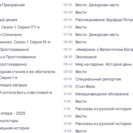
а Прекрасная
Вести. Дежурная часть
05:32
Вести
06:00
ый домик
Расследование Эдуарда Петр
06:04
. Сезон 1
. Серия 177-я
Вести
07:00
ыч Синичкин
Вести. Дежурная часть
07:08
жники
. Сезон 1
. Серия 15-я
Вести
08:00
 Простоквашино
«Америка» с Валентином Бог
08:13
ы в Простоквашино
Экономика
08:36
Простоквашино
Мир на ладони. История день
08:42
одная стихия и ее обитатели
.
Вести
09:00
 Серия 1-я
Специальный репортаж
09:19
педия загадок
Стоп Фейк
09:38
Я хотела быть счастливой в
Международное обозрение
10:00
Вести
11:00
Рассказы из русской истории
11:18
 опера – 2025
Вести
12:00
 культуры
Рассказы из русской истории
12:08
мешная история
Вести
13:00