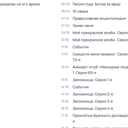
ередачах на это время
Песня года. Битва за эфир
06:00
10 самых
06:40
Православная энциклопедия
07:10
Удиви меня
07:40
Моё прекрасное алиби
. Серия
09:35
Моё прекрасное алиби
. Серия
10:30
События
11:30
Смешите меня семеро!
. Сезон
11:50
70-я
Анекдот-клуб «Нехмурые лю
12:40
1
. Серия 69-я
Заложница
. Серия 1-я
13:15
События
14:30
Заложница
. Серия 2-я
14:45
Заложница
. Серия 3-я
15:20
Заложница
. Серия 4-я
16:15
Проклятие брачного договор
17:15
я