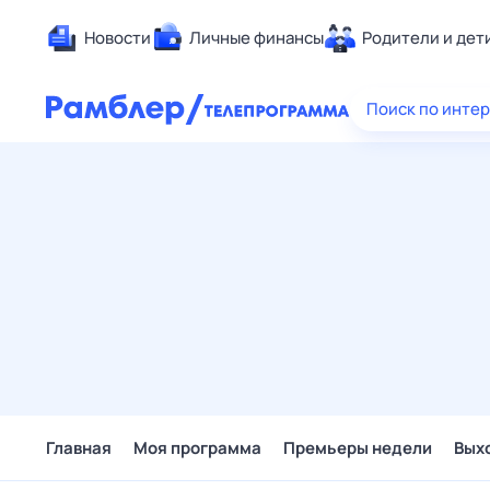
Новости
Личные финансы
Родители и дет
Здоровье
Поиск по инте
Развлечен
Дом и уют
Спорт
Карьера
Авто
Технологи
Жизненные
Сберегаем
Гороскопы
Главная
Моя программа
Премьеры недели
Вых