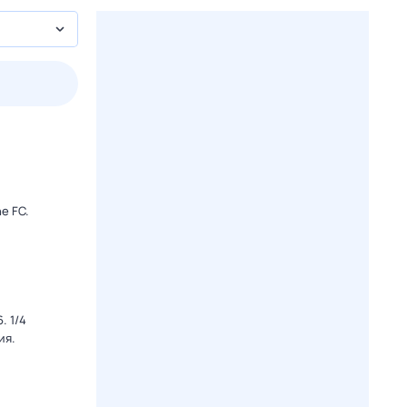
2 авг,
вс
3 авг,
пн
4 авг,
вт
5 авг,
ср
Вчера
Сегодня
e FC.
. 1/4
ия.