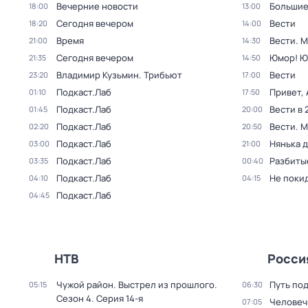
Вечерние новости
Большие
18:00
13:00
Сегодня вечером
Вести
18:20
14:00
Время
Вести. 
21:00
14:30
Сегодня вечером
Юмор! Ю
21:35
14:50
Владимир Кузьмин. Трибьют
Вести
23:20
17:00
Подкаст.Лаб
Привет, 
01:10
17:50
Подкаст.Лаб
Вести в 
01:45
20:00
Подкаст.Лаб
Вести. 
02:20
20:50
Подкаст.Лаб
Нянька 
03:00
21:00
Подкаст.Лаб
Разбиты
03:35
00:40
Подкаст.Лаб
Не поки
04:10
04:15
Подкаст.Лаб
04:45
НТВ
Росси
Чужой район. Выстрел из прошлого
.
Путь по
05:15
06:30
Сезон 4
. Серия 14-я
Человеч
07:05