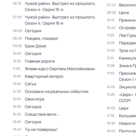
Чужой район. Выстрел из прошлого
.
06:10
Василис
07:42
Сезон 4
. Серия 15-я
Цена
08:20
Чужой район. Выстрел из прошлого
.
07:05
Пряничн
10:10
Сезон 4
. Серия 16-я
Острова
10:40
Сегодня
08:00
Лев Гур
11:20
Поедем, поедим!
08:20
Передви
12:35
Едим Дома
09:20
Трое из
13:05
Сегодня
10:00
Каникул
13:21
Главная дорога
10:20
Зима в 
13:38
Живая еда с Сергеем Малозёмовым
11:00
Преснов
13:55
Квартирный вопрос
12:00
Сезон 1
.
Сатья
13:00
Энцикло
14:55
Основано на реальных событиях
14:00
«Цирк». 
15:25
Своя игра
15:00
СССР!
Сегодня
16:00
Цирк
16:05
Следствие вели...
16:20
Большая
17:35
Сегодня
19:00
Новости
19:30
Ты не поверишь!
19:40
Почти с
19:45