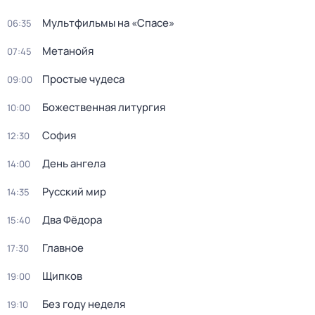
Мультфильмы на «Спасе»
06:35
Метанойя
07:45
Простые чудеса
09:00
Божeственная литуpгия
10:00
София
12:30
День ангела
14:00
Русский мир
14:35
Два Фёдора
15:40
Главное
17:30
Щипков
19:00
Без году неделя
19:10