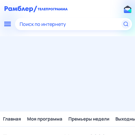
Поиск по интернету
Главная
Моя программа
Премьеры недели
Выходн