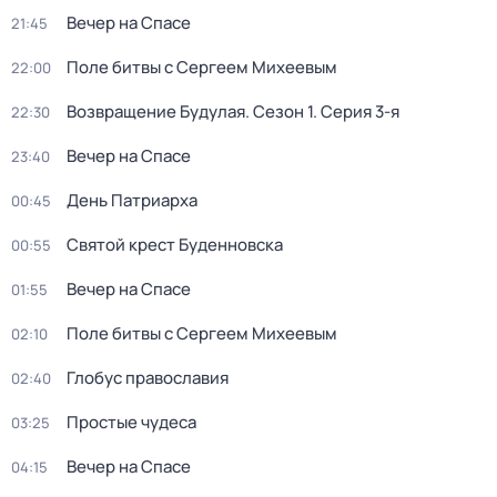
Вeчер на Спасe
21:45
Поле битвы с Сергеем Михеевым
22:00
Возвращение Будулая
. Сезон 1
. Серия 3-я
22:30
Вeчер на Спасe
23:40
День Патриарха
00:45
Святой крест Буденновска
00:55
Вeчер на Спасe
01:55
Поле битвы с Сергеем Михеевым
02:10
Глобус православия
02:40
Простые чудеса
03:25
Вeчер на Спасe
04:15