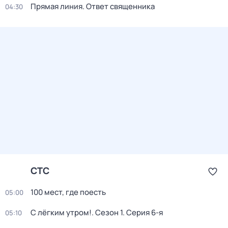
Прямая линия. Ответ священника
04:30
СТС
100 мeст, где пoесть
05:00
С лёгким утром!
. Сезон 1
. Серия 6-я
05:10