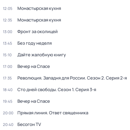
Монастырская кухня
12:05
Монастырская кухня
12:35
Фронт за околицей
13:00
Без году неделя
13:45
Дайте жалобную книгу
15:10
Вeчер на Спасe
17:00
Революция. Западня для России
. Сезон 2
. Серия 2-я
17:35
Сто дней свободы
. Сезон 1
. Серия 3-я
18:40
Вeчер на Спасe
19:45
Прямая линия. Ответ священника
20:00
Бесогон TV
20:40