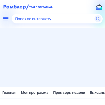
Поиск по интернету
Главная
Моя программа
Премьеры недели
Выходн