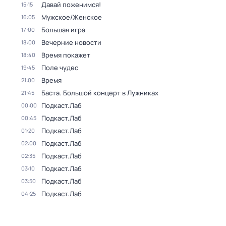
Давай поженимся!
15:15
Мужское/Женское
16:05
Большая игра
17:00
Вечерние новости
18:00
Время покажет
18:40
Поле чудес
19:45
Время
21:00
Баста. Большой концерт в Лужниках
21:45
Подкаст.Лаб
00:00
Подкаст.Лаб
00:45
Подкаст.Лаб
01:20
Подкаст.Лаб
02:00
Подкаст.Лаб
02:35
Подкаст.Лаб
03:10
Подкаст.Лаб
03:50
Подкаст.Лаб
04:25