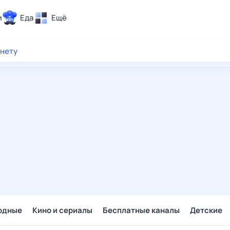
и
Еда
Ещё
Почта
рнету
ия и отдых
Поиск
Погода
ТВ-программа
и и тренды
 ситуации
 вместе
Помощь
одные
Кино и сериалы
Бесплатные каналы
Детские