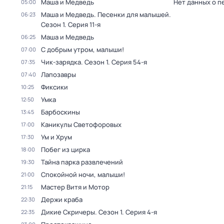
Маша и Медведь
Нет данных о п
05:00
Маша и Медведь. Песенки для малышей
.
06:23
Сезон 1
. Серия 11-я
Маша и Медведь
06:25
С добрым утром, малыши!
07:00
Чик-зарядка
. Сезон 1
. Серия 54-я
07:35
Лапозавры
07:40
Фиксики
10:25
Умка
12:50
Барбоскины
13:45
Каникулы Светофоровых
17:00
Ум и Хрум
17:30
Побег из цирка
18:00
Тайна парка развлечений
19:30
Спокойной ночи, малыши!
21:00
Мастер Витя и Мотор
21:15
Держи краба
22:30
Дикие Скричеры
. Сезон 1
. Серия 4-я
22:35