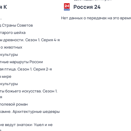
я К
Россия 24
.
Нет данных о передачах на это врем
д Страны Советов
старого шейха
ам древности
. Сезон 1
. Серия 4-я
 о животных
 культуры
тные маршруты России
ая птица
. Сезон 1
. Серия 2-я
в мире
 культуры
ты божьего искусства
. Сезон 1
.
я
полевой роман
 камне. Архитектурные шедевры
е ведут знатоки: Ушел и не
я