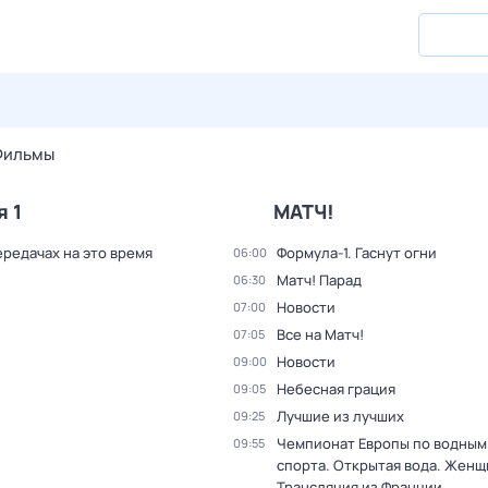
27 июл,
пн
28 июл,
вт
29 июл,
ср
30 июл,
чт
31 июл,
Фильмы
я 1
МАТЧ!
ередачах на это время
Формула-1. Гаснут огни
06:00
Матч! Парад
06:30
Новости
07:00
Все на Матч!
07:05
Новости
09:00
Небесная грация
09:05
Лучшие из лучших
09:25
Чемпионат Европы по водным
09:55
спорта. Открытая вода. Женщ
Трансляция из Франции