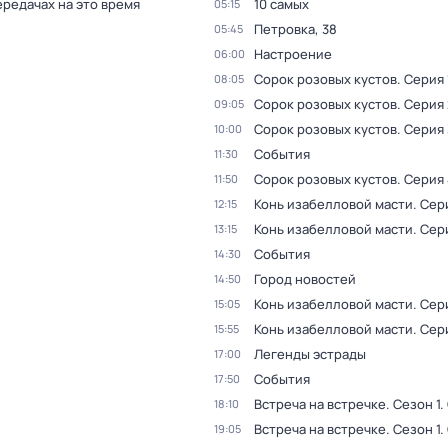
ередачах на это время
10 самых
05:15
Петровка, 38
05:45
Настроение
06:00
Сорок розовых кустов
. Серия 
08:05
Сорок розовых кустов
. Серия 
09:05
Сорок розовых кустов
. Серия 
10:00
События
11:30
Сорок розовых кустов
. Серия 
11:50
Конь изабелловой масти
. Сер
12:15
Конь изабелловой масти
. Сер
13:15
События
14:30
Город новостей
14:50
Конь изабелловой масти
. Сер
15:05
Конь изабелловой масти
. Сер
15:55
Легенды эстрады
17:00
События
17:50
Встреча на встречке
. Сезон 1
.
18:10
Встреча на встречке
. Сезон 1
.
19:05