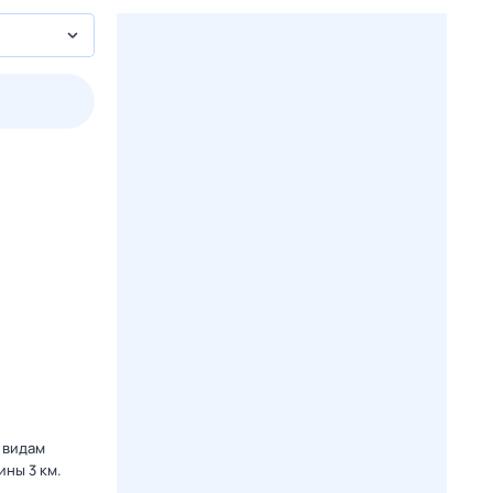
пт
1 авг,
сб
2 авг,
вс
3 авг,
пн
4 авг,
вт
Вчера
Сегод
 видам
ины 3 км.