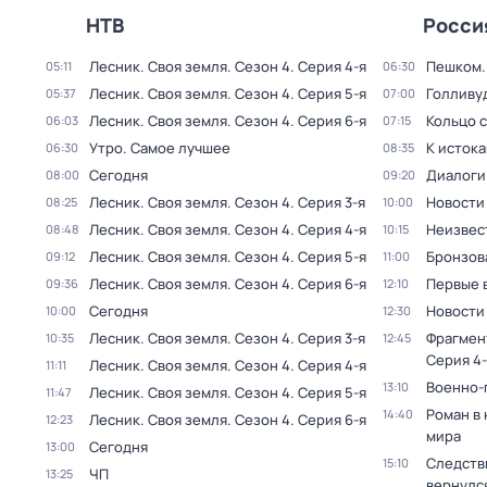
НТВ
Росси
Лесник. Своя земля
. Сезон 4
. Серия 4-я
Пешком..
05:11
06:30
Лесник. Своя земля
. Сезон 4
. Серия 5-я
Голливу
05:37
07:00
Лесник. Своя земля
. Сезон 4
. Серия 6-я
Кольцо 
06:03
07:15
Утро. Самое лучшее
К исток
06:30
08:35
Сегодня
Диалоги
08:00
09:20
Лесник. Своя земля
. Сезон 4
. Серия 3-я
Новости
08:25
10:00
Лесник. Своя земля
. Сезон 4
. Серия 4-я
Неизвес
08:48
10:15
Лесник. Своя земля
. Сезон 4
. Серия 5-я
Бронзов
09:12
11:00
Лесник. Своя земля
. Сезон 4
. Серия 6-я
Первые 
09:36
12:10
Сегодня
Новости
10:00
12:30
Лесник. Своя земля
. Сезон 4
. Серия 3-я
Фрагмен
10:35
12:45
Серия 4-
Лесник. Своя земля
. Сезон 4
. Серия 4-я
11:11
Военно-
13:10
Лесник. Своя земля
. Сезон 4
. Серия 5-я
11:47
Роман в
14:40
Лесник. Своя земля
. Сезон 4
. Серия 6-я
12:23
мира
Сегодня
13:00
Следстви
15:10
ЧП
13:25
вернулс