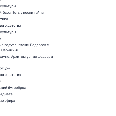
 культуры
тёсов. Есть у песни тайна...
ктики
шего детства
 культуры
и
е ведут знатоки: Подпасок с
. Серия 2-я
 камне. Архитектурные шедевры
 отцом
шего детства
и
ский бутерброд
 Адмета
ие эфира