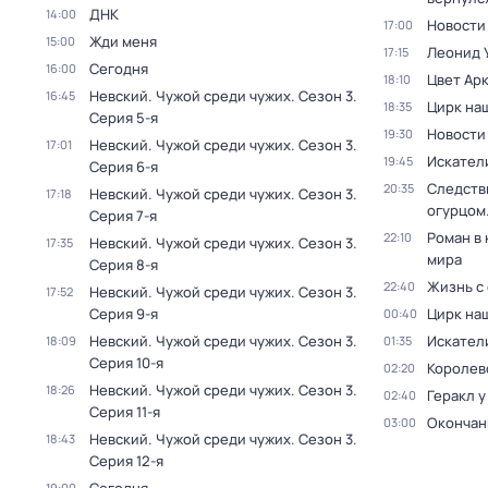
ДНК
14:00
Новости
17:00
Жди меня
15:00
Леонид У
17:15
Сегодня
16:00
Цвет Ар
18:10
Невский. Чужой среди чужих
. Сезон 3
.
16:45
Цирк на
18:35
Серия 5-я
Новости
19:30
Невский. Чужой среди чужих
. Сезон 3
.
17:01
Искател
19:45
Серия 6-я
Следстви
20:35
Невский. Чужой среди чужих
. Сезон 3
.
17:18
огурцом
Серия 7-я
Роман в
22:10
Невский. Чужой среди чужих
. Сезон 3
.
17:35
мира
Серия 8-я
Жизнь с
22:40
Невский. Чужой среди чужих
. Сезон 3
.
17:52
Серия 9-я
Цирк на
00:40
Невский. Чужой среди чужих
. Сезон 3
.
Искател
18:09
01:35
Серия 10-я
Королев
02:20
Невский. Чужой среди чужих
. Сезон 3
.
18:26
Геракл у
02:40
Серия 11-я
Окончан
03:00
Невский. Чужой среди чужих
. Сезон 3
.
18:43
Серия 12-я
19:00