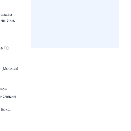
 видам
ны 3 км.
e FC.
» (Москва)
еком
ансляция
 Бокс.