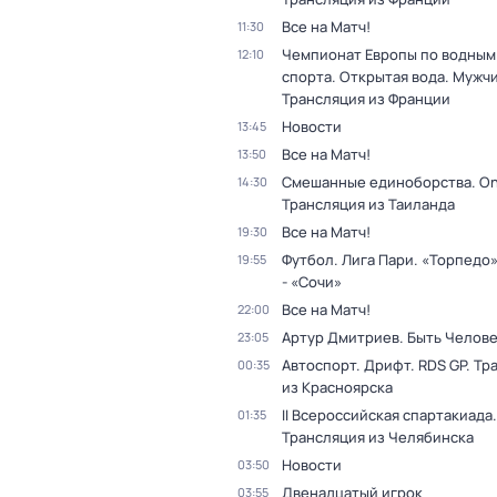
Все на Матч!
11:30
Чемпионат Европы по водным
12:10
спорта. Открытая вода. Мужчи
Трансляция из Франции
Новости
13:45
Все на Матч!
13:50
Смешанные единоборства. On
14:30
Трансляция из Таиланда
Все на Матч!
19:30
Футбол. Лига Пари. «Торпедо
19:55
- «Сочи»
Все на Матч!
22:00
Артур Дмитриев. Быть Челов
23:05
Автоспорт. Дрифт. RDS GP. Тр
00:35
из Красноярска
II Всероссийская спартакиада.
01:35
Трансляция из Челябинска
Новости
03:50
Двенадцатый игрок
03:55