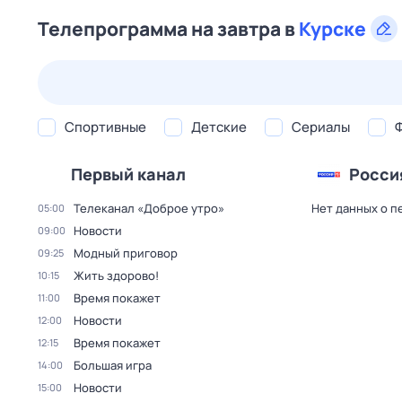
Телепрограмма на завтра в
Курске
23 июл,
чт
24 июл,
пт
25 июл,
сб
26 июл,
вс
Спортивные
Детские
Сериалы
Первый канал
Росси
Телеканал «Доброе утро»
Нет данных о п
05:00
Новости
09:00
Модный приговор
09:25
Жить здорово!
10:15
Время покажет
11:00
Новости
12:00
Время покажет
12:15
Большая игра
14:00
Новости
15:00