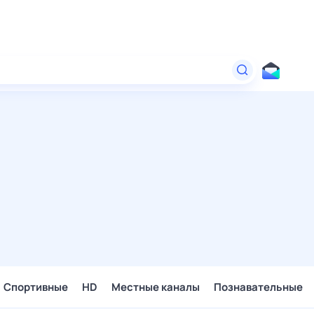
Спортивные
HD
Местные каналы
Познавательные