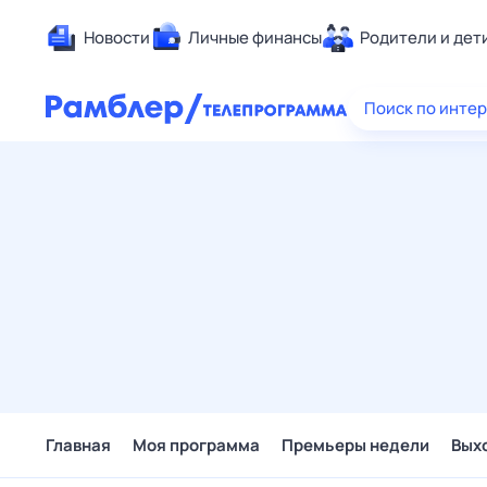
Новости
Личные финансы
Родители и дет
Здоровье
Поиск по инте
Развлечен
Дом и уют
Спорт
Карьера
Авто
Технологи
Жизненные
Сберегаем
Гороскопы
Главная
Моя программа
Премьеры недели
Вых