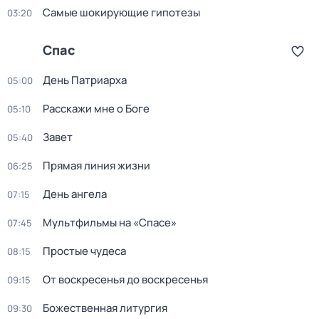
Самые шoкиpующие гипотезы
03:20
Спас
Дeнь Патриаpха
05:00
Расскажи мне о Боге
05:10
Завет
05:40
Прямая линия жизни
06:25
День ангела
07:15
Мультфильмы на «Спасе»
07:45
Простые чудеса
08:15
От воскресенья до воскресенья
09:15
Божественная литургия
09:30