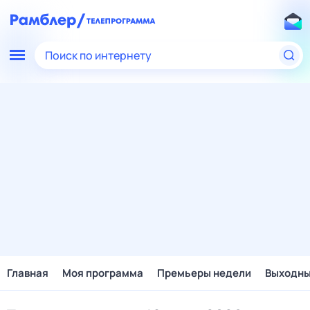
Поиск по интернету
Главная
Моя программа
Премьеры недели
Выходн