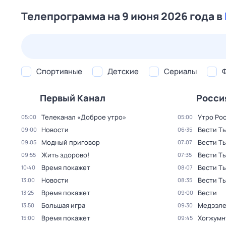
Телепрограмма на 9 июня 2026 года в
22 июл,
ср
23 июл,
чт
24 июл,
пт
25 июл,
сб
Спортивные
Детские
Сериалы
Первый Канал
Росси
Телеканал «Доброе утро»
Утро Ро
05:00
05:00
Новости
Вести Т
09:00
06:35
Модный приговор
Вести Т
09:05
07:07
Жить здорово!
Вести Т
09:55
07:35
Время покажет
Вести Т
10:40
08:07
Новости
Вести Т
13:00
08:35
Время покажет
Вести
13:25
09:00
Большая игра
Медээле
13:50
09:30
Время покажет
Хогжумн
15:00
09:45