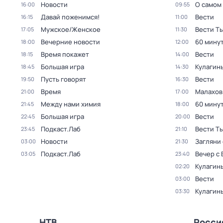
Новости
О самом
16:00
09:55
Давай поженимся!
Вести
16:15
11:00
Мужское/Женское
Вести Т
17:05
11:30
Вечерние новости
60 мину
18:00
12:00
Время покажет
Вести
18:15
14:00
Большая игра
Кулагин
18:45
14:30
Пусть говорят
Вести
19:50
16:30
Время
Малахов
21:00
17:00
Между нами химия
60 мину
21:45
18:00
Большая игра
Вести
22:45
20:00
Подкаст.Лаб
Вести Т
23:45
21:10
Новости
Загляни 
03:00
21:30
Подкаст.Лаб
Вечер с
03:05
23:40
Кулагин
02:20
Вести
03:00
Кулагин
03:30
НТВ
Росси