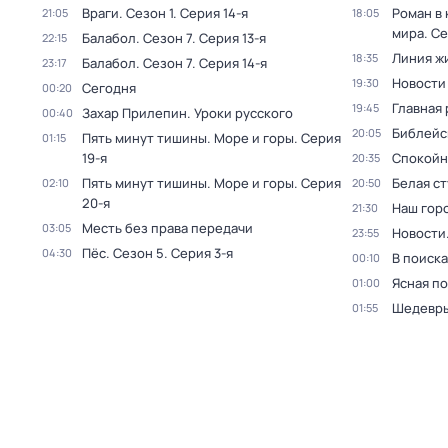
Враги
. Сезон 1
. Серия 14-я
Роман в
21:05
18:05
мира
. Се
Балабол
. Сезон 7
. Серия 13-я
22:15
Линия ж
18:35
Балабол
. Сезон 7
. Серия 14-я
23:17
Новости
19:30
Сегодня
00:20
Главная 
19:45
Захар Прилепин. Уроки русского
00:40
Библейс
20:05
Пять минут тишины. Море и горы
. Серия
01:15
19-я
Спокойн
20:35
Пять минут тишины. Море и горы
. Серия
Белая с
02:10
20:50
20-я
Наш гор
21:30
Месть без права передачи
03:05
Новости
23:55
Пёс
. Сезон 5
. Серия 3-я
04:30
В поиск
00:10
Ясная п
01:00
Шедевры
01:55