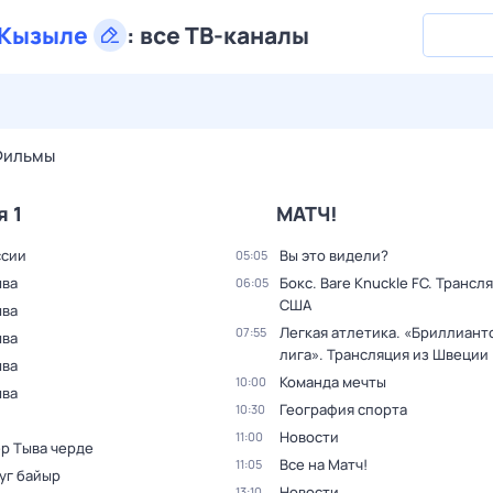
Кызыле
:
все ТВ-каналы
26 июл,
вс
27 июл,
пн
28 июл,
вт
29 июл,
ср
30 июл,
Фильмы
я 1
МАТЧ!
ссии
Вы это видели?
05:05
ыва
Бокс. Bare Knuckle FC. Трансл
06:05
США
ыва
Легкая атлетика. «Бриллиант
07:55
ыва
лига». Трансляция из Швеции
ыва
Команда мечты
10:00
ыва
География спорта
10:30
Новости
11:00
р Тыва черде
Все на Матч!
11:05
уг байыр
Новости
13:10