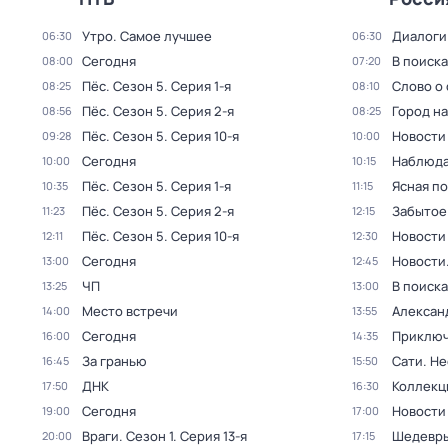
Утро. Самое лучшее
Диалоги
06:30
06:30
Сегодня
В поиск
08:00
07:20
Пёс
. Сезон 5
. Серия 1-я
Слово о 
08:25
08:10
Пёс
. Сезон 5
. Серия 2-я
Город н
08:56
08:25
Пёс
. Сезон 5
. Серия 10-я
Новости
09:28
10:00
Сегодня
Наблюда
10:00
10:15
Пёс
. Сезон 5
. Серия 1-я
Ясная п
10:35
11:15
Пёс
. Сезон 5
. Серия 2-я
Забытое
11:23
12:15
Пёс
. Сезон 5
. Серия 10-я
Новости
12:11
12:30
Сегодня
Новости
13:00
12:45
ЧП
В поиск
13:25
13:00
Место встречи
Алексан
14:00
13:55
Сегодня
Приключ
16:00
14:35
За гранью
Сати. Не
16:45
15:50
ДНК
Коллекц
17:50
16:30
Сегодня
Новости
19:00
17:00
Враги
. Сезон 1
. Серия 13-я
Шедевры
20:00
17:15