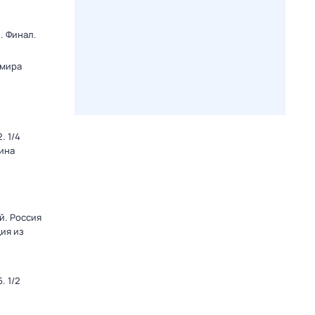
. Финал.
 мира
. 1/4
ина
й. Россия
ция из
. 1/2