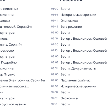
 о животных
Вести
05:00
ах истины
Исторические хроники
05:36
словах
Экономика
05:41
ад головой
. Серия 2-я
Есть решение
05:45
 культуры
Вести
06:00
тель
Вечер с Владимиром Соловьё
06:10
оляна
. Серия 1-я
Вести
07:00
 ремесло
Вечер с Владимиром Соловьё
07:10
 культуры
Вести
08:00
. Подробно
Вечер с Владимиром Соловьё
08:08
ах истины
Вести. Дежурная часть
08:31
др Птушко
Вести
09:00
ения Электроника
. Серия 1-я
Парламентский час
09:05
скучная классика...
Исторические хроники
09:53
ия
Вести
10:00
 культуры
Экономика
10:07
 русской музыки
Вести
10:10