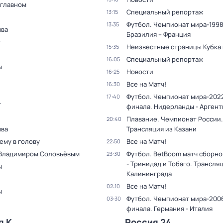
 главном
Специальный репортаж
13:15
Футбол. Чемпионат мира-1998
13:35
ыва
Бразилия – Франция
т
Неизвестные страницы Кубка
15:35
Специальный репортаж
16:05
ы
Новости
16:25
Все на Матч!
16:30
Футбол. Чемпионат мира-2022
17:40
т
финала. Нидерланды - Аргент
Плавание. Чемпионат России.
20:40
ыва
Трансляция из Казани
ему в голову
Все на Матч!
22:50
 Владимиром Соловьёвым
Футбол. BetBoom матч сборно
23:30
- Тринидад и Тобаго. Трансля
ы
Калининграда
Все на Матч!
02:10
ы
Футбол. Чемпионат мира-2006
03:30
финала. Германия - Италия
я К
Россия 24