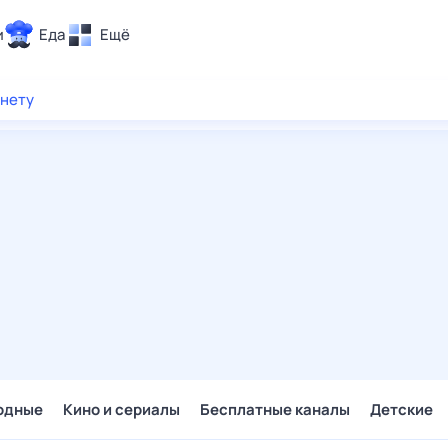
и
Еда
Ещё
Почта
рнету
ия и отдых
Поиск
Погода
ТВ-программа
и и тренды
 ситуации
 вместе
Помощь
одные
Кино и сериалы
Бесплатные каналы
Детские