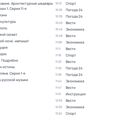
 камне. Архитектурные шедевры
Спорт
10:31
зон 1
. Серия 11-я
Погода 24
10:35
изни
Погода 24
10:39
 культуры
Вести
10:40
роль
Экономика
10:45
кий сюжет
Вести
10:48
ой ночи, малыши!
Экономика
11:08
тудия
Вести
11:11
одок
Спорт
11:18
. Подробно
Вести
11:23
ах истины
Погода 24
11:32
оляна
. Серия 1-я
Погода 24
11:36
 русской музыки
Экономика
11:44
Вести
11:47
Инструкция
11:51
Вести
12:00
Экономика
12:20
Спорт
12:24