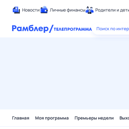
Новости
Личные финансы
Родители и дет
Здоровье
Поиск по инте
Развлечен
Дом и уют
Спорт
Карьера
Авто
Технологи
Жизненные
Сберегаем
Гороскопы
Главная
Моя программа
Премьеры недели
Вых