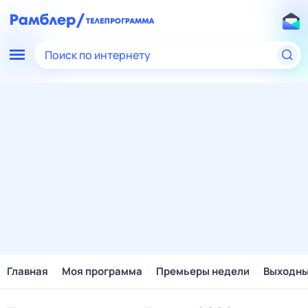
Поиск по интернету
Главная
Моя программа
Премьеры недели
Выходн