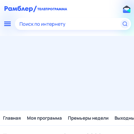
Поиск по интернету
Главная
Моя программа
Премьеры недели
Выходн