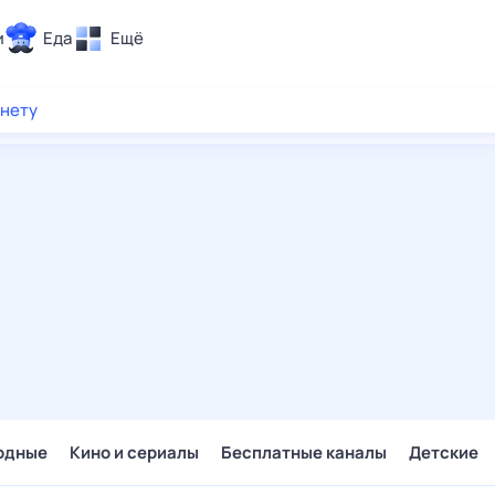
и
Еда
Ещё
Почта
рнету
ия и отдых
Поиск
Погода
ТВ-программа
и и тренды
 ситуации
 вместе
Помощь
одные
Кино и сериалы
Бесплатные каналы
Детские