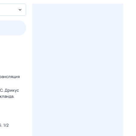
2 авг,
вс
3 авг,
пн
4 авг,
вт
5 авг,
ср
Вчера
Сегодня
.
Трансляция
C. Дрикус
кланда.
. 1/2