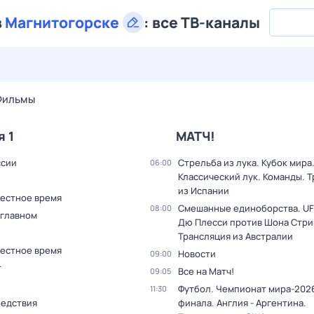
в
Магнитогорске
:
все ТВ-каналы
28 июл,
вт
29 июл,
ср
30 июл,
чт
31 июл,
пт
1 авг,
сб
Фильмы
я 1
МАТЧ!
ссии
Стрельба из лука. Кубок мира
06:00
Классический лук. Команды. 
из Испании
Местное время
Смешанные единоборства. UF
08:00
 главном
Дю Плесси против Шона Стри
Трансляция из Австралии
Местное время
Новости
09:00
т
Все на Матч!
09:05
Футбол. Чемпионат мира-2026
11:30
ледствия
финала. Англия - Аргентина.