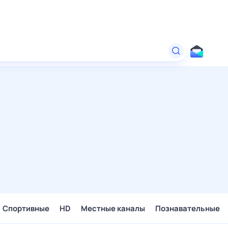
Спортивные
HD
Местные каналы
Познавательные