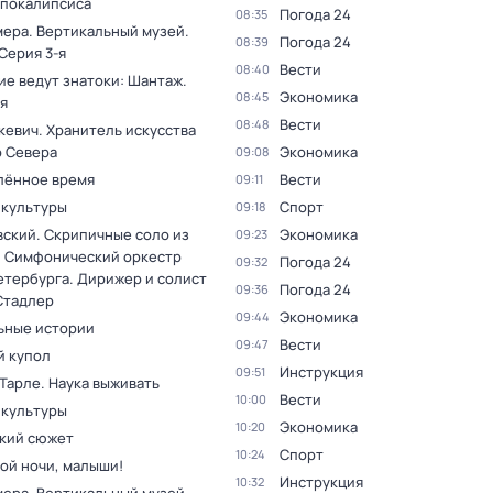
апокалипсиса
Погода 24
08:35
мера. Вертикальный музей
.
Погода 24
08:39
 Серия 3-я
Вести
08:40
ие ведут знатоки: Шантаж
.
Экономика
08:45
я
Вести
08:48
кевич. Хранитель искусства
о Севера
Экономика
09:08
лённое время
Вести
09:11
 культуры
Спорт
09:18
вский. Скрипичные соло из
Экономика
09:23
. Симфонический оркестр
Погода 24
09:32
етербурга. Дирижер и солист
Погода 24
09:36
Стадлер
Экономика
09:44
ьные истории
Вести
09:47
 купол
Инструкция
09:51
Тарле. Наука выживать
Вести
10:00
 культуры
Экономика
10:20
кий сюжет
Спорт
10:24
ой ночи, малыши!
Инструкция
10:32