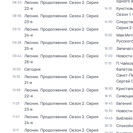
одного 
Лесник. Продолжение
. Сезон 2
. Серия
08:40
22-я
Кунстка
14:10
Сезон 1
.
Лесник. Продолжение
. Сезон 2
. Серия
08:56
23-я
Следств
14:50
Серия 2-
Лесник. Продолжение
. Сезон 2
. Серия
09:12
24-я
Мая Мит
15:50
Русског
Лесник. Продолжение
. Сезон 2
. Серия
09:28
25-я
Запечат
16:30
Лесник. Продолжение
. Сезон 2
. Серия
Новости
09:44
17:00
26-я
П.Чайко
17:15
Сегодня
балетов
10:00
Санкт-П
Лесник. Продолжение
. Сезон 2
. Серия
10:35
Сергей 
21-я
Кристал
18:00
Лесник. Продолжение
. Сезон 2
. Серия
10:59
22-я
Сияющий
18:15
Лесник. Продолжение
. Сезон 2
. Серия
Евгений 
11:23
18:45
23-я
Новости
19:30
Лесник. Продолжение
. Сезон 2
. Серия
11:47
Библейс
19:45
24-я
Спокойн
20:15
Лесник. Продолжение
. Сезон 2
. Серия
12:11
20:30