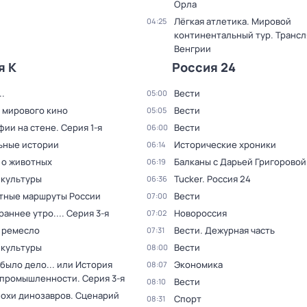
Орла
Лёгкая атлетика. Мировой
04:25
континентальный тур. Трансл
Венгрии
я К
Россия 24
.
Вести
05:00
 мирового кино
Вести
05:05
фии на стене
. Серия 1-я
Вести
06:00
ьные истории
Исторические хроники
06:14
 о животных
Балканы с Дарьей Григоровой
06:19
 культуры
Tucker. Россия 24
06:36
тные маршруты России
Вести
07:00
раннее утро...
. Серия 3-я
Новороссия
07:02
 ремесло
Вести. Дежурная часть
07:31
 культуры
Вести
08:00
было дело... или История
Экономика
08:07
 промышленности
. Серия 3-я
Вести
08:10
похи динозавров. Сценарий
Спорт
08:31