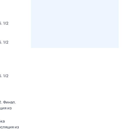
. 1/2
. 1/2
. 1/2
. Финал.
ция из
бка
нсляция из