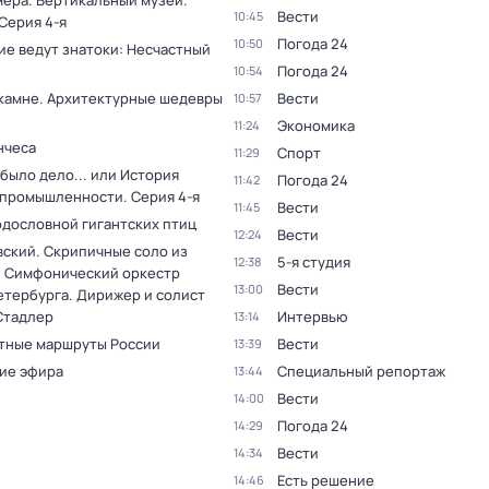
мера. Вертикальный музей
.
Вести
10:45
 Серия 4-я
Погода 24
10:50
ие ведут знатоки: Несчастный
Погода 24
10:54
 камне. Архитектурные шедевры
Вести
10:57
Экономика
11:24
нчеса
Спорт
11:29
было дело... или История
Погода 24
11:42
 промышленности
. Серия 4-я
Вести
11:45
одословной гигантских птиц
Вести
12:24
вский. Скрипичные соло из
5-я студия
12:38
. Симфонический оркестр
Вести
13:00
етербурга. Дирижер и солист
Стадлер
Интервью
13:14
тные маршруты России
Вести
13:39
ие эфира
Специальный репортаж
13:44
Вести
14:00
Погода 24
14:29
Вести
14:34
Есть решение
14:46