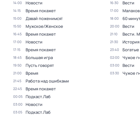
Новости
Вести
14:00
16:30
Время покажет
Малахов
14:15
17:00
Давай поженимся!
60 мину
15:00
18:00
Мужское/Женское
Вести
15:50
20:00
Время покажет
Вести. 
16:45
21:10
Новости
История
17:00
21:30
Время покажет
Богатые
17:15
23:40
Большая игра
Чужое г
18:45
02:00
Пусть говорят
Вести
19:50
03:00
Время
Чужое г
21:00
03:30
Работа над ошибками
21:45
Время покажет
22:45
Подкаст.Лаб
00:05
Новости
03:00
Подкаст.Лаб
03:05