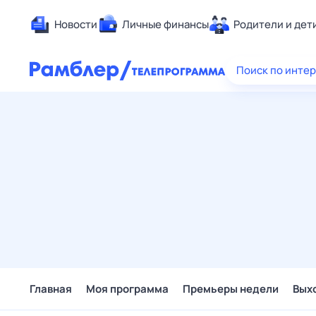
Новости
Личные финансы
Родители и дет
Здоровье
Поиск по инте
Развлечен
Дом и уют
Спорт
Карьера
Авто
Технологи
Жизненные
Сберегаем
Гороскопы
Главная
Моя программа
Премьеры недели
Вых