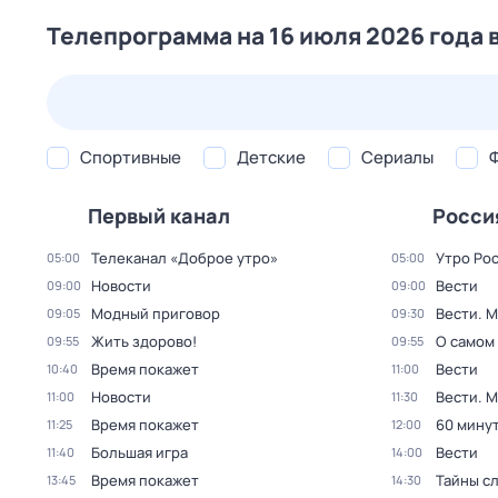
Телепрограмма на 16 июля 2026 года 
24 июл,
пт
25 июл,
сб
26 июл,
вс
27 июл,
пн
Спортивные
Детские
Сериалы
Первый канал
Росси
Телеканал «Доброе утро»
Утро Ро
05:00
05:00
Новости
Вести
09:00
09:00
Модный приговор
Вести. 
09:05
09:30
Жить здорово!
О самом
09:55
09:55
Время покажет
Вести
10:40
11:00
Новости
Вести. 
11:00
11:30
Время покажет
60 мину
11:25
12:00
Большая игра
Вести
11:40
14:00
Время покажет
Тайны с
13:45
14:30