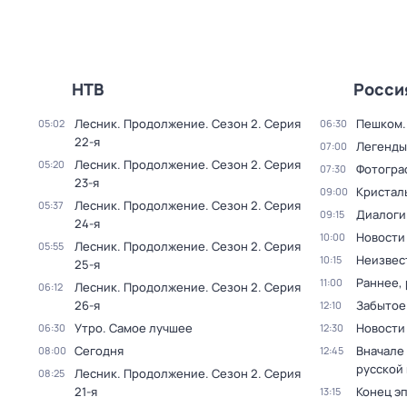
НТВ
Росси
Лесник. Продолжение
. Сезон 2
. Серия
Пешком..
05:02
06:30
22-я
Легенды
07:00
Лесник. Продолжение
. Сезон 2
. Серия
05:20
Фотогра
07:30
23-я
Кристал
09:00
Лесник. Продолжение
. Сезон 2
. Серия
05:37
Диалоги
09:15
24-я
Новости
10:00
Лесник. Продолжение
. Сезон 2
. Серия
05:55
Неизвес
10:15
25-я
Раннее, 
11:00
Лесник. Продолжение
. Сезон 2
. Серия
06:12
26-я
Забытое
12:10
Утро. Самое лучшее
Новости
06:30
12:30
Сегодня
Вначале 
08:00
12:45
русской
Лесник. Продолжение
. Сезон 2
. Серия
08:25
21-я
Конец э
13:15