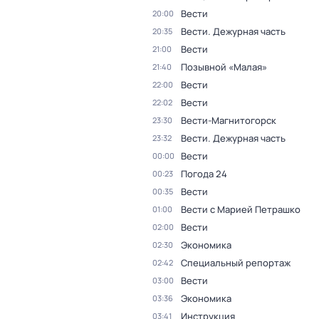
Вести
20:00
Вести. Дежурная часть
20:35
Вести
21:00
Позывной «Малая»
21:40
Вести
22:00
Вести
22:02
Вести-Магнитогорск
23:30
Вести. Дежурная часть
23:32
Вести
00:00
Погода 24
00:23
Вести
00:35
Вести с Марией Петрашко
01:00
Вести
02:00
Экономика
02:30
Специальный репортаж
02:42
Вести
03:00
Экономика
03:36
Инструкция
03:41