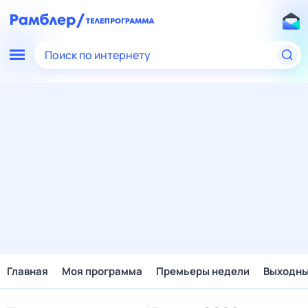
Поиск по интернету
Главная
Моя программа
Премьеры недели
Выходн