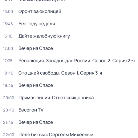
Фронт за околицей
13:00
Без году неделя
13:45
Дайте жалобную книгу
15:10
Вeчер на Спасe
17:00
Революция. Западня для России
. Сезон 2
. Серия 2-я
17:35
Сто дней свободы
. Сезон 1
. Серия 3-я
18:40
Вeчер на Спасe
19:45
Прямая линия. Ответ священника
20:00
Бесогон TV
20:40
Вeчер на Спасe
21:45
Поле битвы с Сергеем Михеевым
22:00