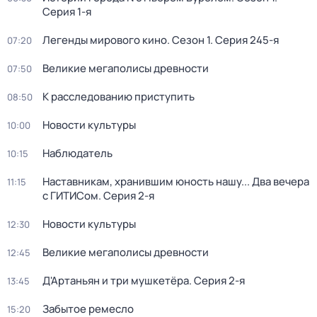
Серия 1-я
Легенды мирового кино
. Сезон 1
. Серия 245-я
07:20
Великие мегаполисы древности
07:50
К расследованию приступить
08:50
Новости культуры
10:00
Наблюдатель
10:15
Наставникам, хранившим юность нашу... Два вечера
11:15
с ГИТИСом
. Серия 2-я
Новости культуры
12:30
Великие мегаполисы древности
12:45
Д'Артаньян и три мушкетёра
. Серия 2-я
13:45
Забытое ремесло
15:20