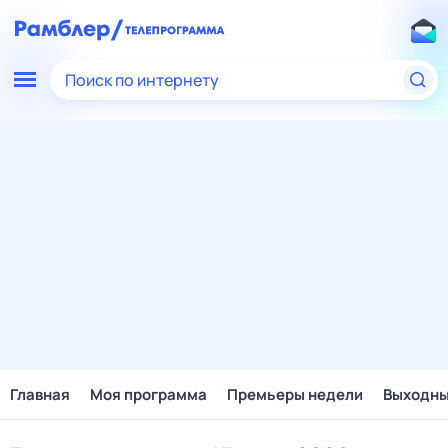
Поиск по интернету
Главная
Моя программа
Премьеры недели
Выходн