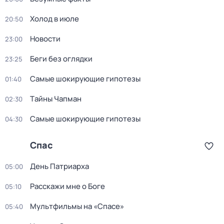
Холод в июле
20:50
Новости
23:00
Беги без оглядки
23:25
Самые шoкиpующие гипотезы
01:40
Тaйны Чапман
02:30
Самые шoкиpующие гипотезы
04:30
Спас
Дeнь Патриаpха
05:00
Расскажи мне о Боге
05:10
Мультфильмы на «Спасе»
05:40