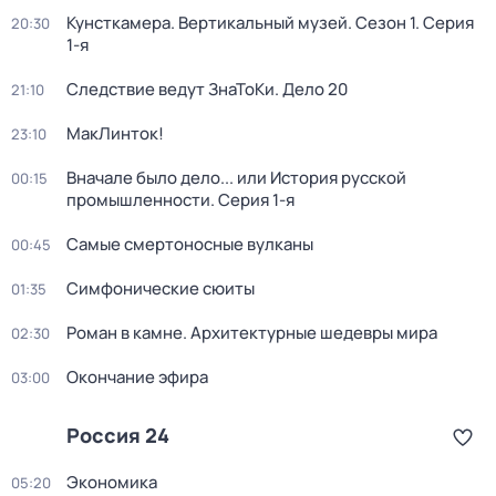
Кунсткамера. Вертикальный музей
. Сезон 1
. Серия
20:30
1-я
Следствие ведут ЗнаТоКи. Дело 20
21:10
МакЛинток!
23:10
Вначале было дело... или История русской
00:15
промышленности
. Серия 1-я
Самые смертоносные вулканы
00:45
Симфонические сюиты
01:35
Роман в камне. Архитектурные шедевры мира
02:30
Окончание эфира
03:00
Россия 24
Экономика
05:20