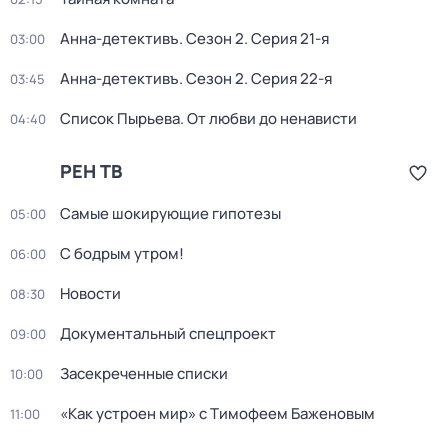
Анна-детективъ
. Сезон 2
. Серия 21-я
03:00
Анна-детективъ
. Сезон 2
. Серия 22-я
03:45
Список Пырьева. От любви до ненависти
04:40
РЕН ТВ
Самые шoкиpующие гипотезы
05:00
С бодрым утром!
06:00
Новости
08:30
Документальный спецпроект
09:00
Зacекрeченные cписки
10:00
«Как устроен мир» с Тимофеем Баженовым
11:00