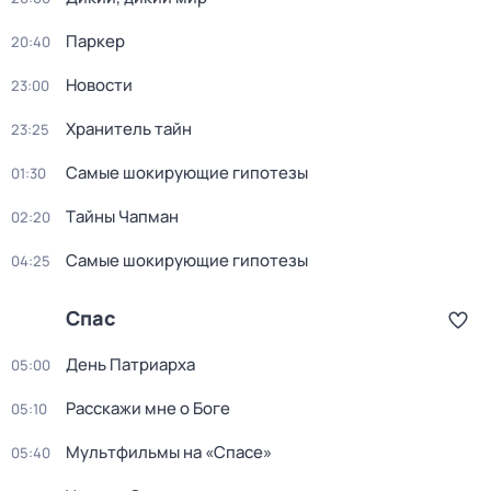
Паркер
20:40
Новости
23:00
Хранитель тайн
23:25
Самые шoкиpующие гипотезы
01:30
Тaйны Чапман
02:20
Самые шoкиpующие гипотезы
04:25
Спас
Дeнь Патриаpха
05:00
Расскажи мне о Боге
05:10
Мультфильмы на «Спасе»
05:40