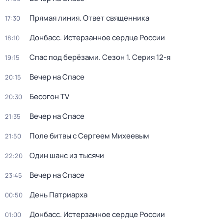
Прямая линия. Ответ священника
17:30
Донбасс. Истерзанное сердце России
18:10
Спас под берёзами
. Сезон 1
. Серия 12-я
19:15
Вечер на Спасе
20:15
Бесогон TV
20:30
Вечер на Спасе
21:35
Поле битвы с Сергеем Михеевым
21:50
Один шанс из тысячи
22:20
Вечер на Спасе
23:45
Дeнь Патриаpха
00:50
Донбасс. Истерзанное сердце России
01:00