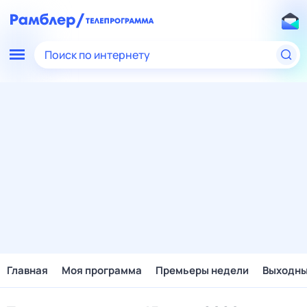
Поиск по интернету
Главная
Моя программа
Премьеры недели
Выходн