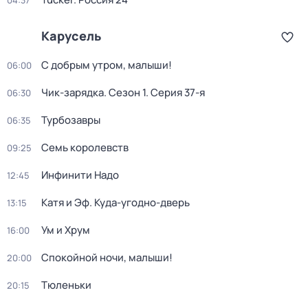
04:37
Карусель
С добрым утром, малыши!
06:00
Чик-зарядка
. Сезон 1
. Серия 37-я
06:30
Турбозавры
06:35
Семь королевств
09:25
Инфинити Надо
12:45
Катя и Эф. Куда-угодно-дверь
13:15
Ум и Хрум
16:00
Спокойной ночи, малыши!
20:00
Тюленьки
20:15