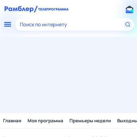
Поиск по интернету
Главная
Моя программа
Премьеры недели
Выходн