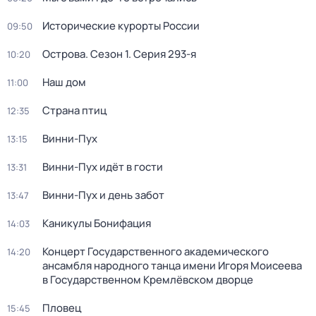
Исторические курорты России
09:50
Острова
. Сезон 1
. Серия 293-я
10:20
Наш дом
11:00
Страна птиц
12:35
Винни-Пух
13:15
Винни-Пух идёт в гости
13:31
Винни-Пух и день забот
13:47
Каникулы Бонифация
14:03
Концерт Государственного академического
14:20
ансамбля народного танца имени Игоря Моисеева
в Государственном Кремлёвском дворце
Пловец
15:45