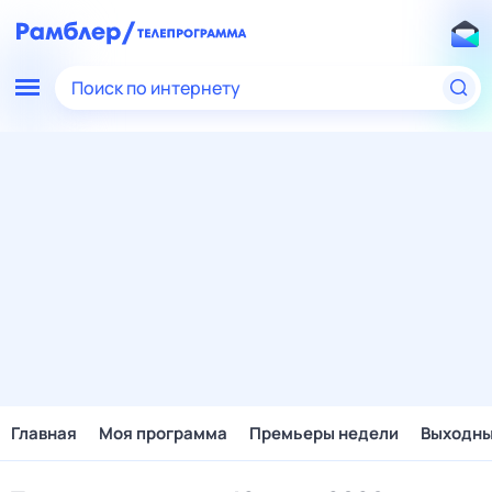
Поиск по интернету
Главная
Моя программа
Премьеры недели
Выходн