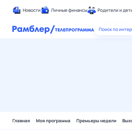
Новости
Личные финансы
Родители и дет
Здоровье
Поиск по инте
Развлечен
Дом и уют
Спорт
Карьера
Авто
Технологи
Жизненные
Сберегаем
Гороскопы
Главная
Моя программа
Премьеры недели
Вых