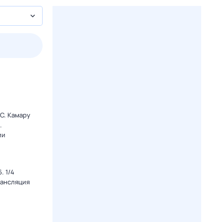
2 авг,
вс
3 авг,
пн
4 авг,
вт
5 авг,
ср
Вчера
Сегодня
C. Камару
.
ии
. 1/4
рансляция