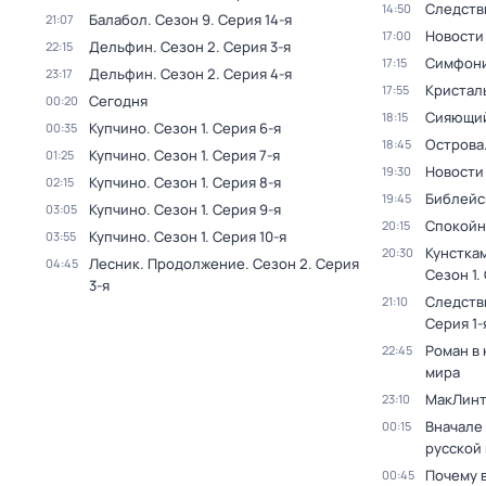
Следств
14:50
Балабол
. Сезон 9
. Серия 14-я
21:07
Новости
17:00
Дельфин
. Сезон 2
. Серия 3-я
22:15
Симфони
17:15
Дельфин
. Сезон 2
. Серия 4-я
23:17
Кристал
17:55
Сегодня
00:20
Сияющий
18:15
Купчино
. Сезон 1
. Серия 6-я
00:35
Острова
18:45
Купчино
. Сезон 1
. Серия 7-я
01:25
Новости
19:30
Купчино
. Сезон 1
. Серия 8-я
02:15
Библейс
19:45
Купчино
. Сезон 1
. Серия 9-я
03:05
Спокойн
20:15
Купчино
. Сезон 1
. Серия 10-я
03:55
Кунстка
20:30
Лесник. Продолжение
. Сезон 2
. Серия
04:45
Сезон 1
.
3-я
Следств
21:10
Серия 1-
Роман в
22:45
мира
МакЛинт
23:10
Вначале 
00:15
русской
Почему 
00:45