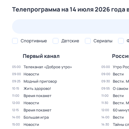
Телепрограмма на 14 июля 2026 года 
24 июл,
пт
25 июл,
сб
26 июл,
вс
27 июл,
пн
Спортивные
Детские
Сериалы
Первый канал
Росси
Телеканал «Доброе утро»
Утро Ро
05:00
05:00
Новости
Вести
09:00
09:00
Модный приговор
Вести. 
09:25
09:30
Жить здорово!
О самом
10:15
09:55
Время покажет
Вести
11:00
11:00
Новости
Вести. 
12:00
11:30
Время покажет
60 мину
12:15
12:00
Большая игра
Вести
14:00
14:00
Новости
Тайны с
15:00
14:30