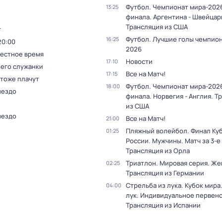
Футбол. Чемпионат мира-2026
13:25
финала. Аргентина - Швейцар
Трансляция из США
т
Футбол. Лучшие голы чемпио
16:25
20:00
2026
Местное время
Новости
17:10
 его служанки
Все на Матч!
17:15
 тоже плачут
Футбол. Чемпионат мира-2026
18:00
нездо
финала. Норвегия - Англия. Т
из США
нездо
Все на Матч!
21:00
Пляжный волейбол. Финал Ку
01:25
России. Мужчины. Матч за 3-е
Трансляция из Орла
Триатлон. Мировая серия. Ж
02:25
Трансляция из Германии
Стрельба из лука. Кубок мира
04:00
лук. Индивидуальное первенс
Трансляция из Испании