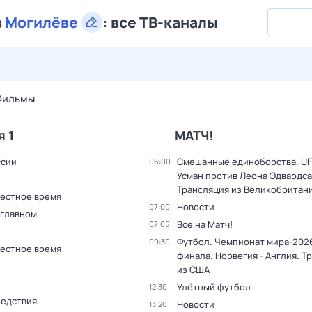
в
Могилёве
:
все ТВ-каналы
28 июл,
вт
29 июл,
ср
30 июл,
чт
31 июл,
пт
1 авг,
сб
Фильмы
я 1
МАТЧ!
ссии
Смешанные единоборства. UF
06:00
Усман против Леона Эдвардса
Трансляция из Великобритан
Местное время
Новости
07:00
 главном
Все на Матч!
07:05
Футбол. Чемпионат мира-2026
09:30
Местное время
финала. Норвегия - Англия. Т
т
из США
Улётный футбол
12:30
ледствия
Новости
13:20