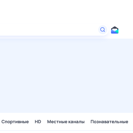
Спортивные
HD
Местные каналы
Познавательные