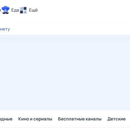
и
Еда
Ещё
Почта
рнету
ия и отдых
Поиск
Погода
ТВ-программа
и и тренды
 ситуации
 вместе
Помощь
одные
Кино и сериалы
Бесплатные каналы
Детские