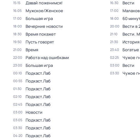
Давай поженимся!
Вести
15:15
16:30
Мужское/Женское
Малахов
16:05
17:00
Большая игра
60 мину
17:00
18:00
Вечерние новости
Вести в 
18:00
20:00
Время покажет
Вести. 
18:30
21:10
Пусть говорят
История
19:50
21:30
Время
Богатые
21:00
23:40
Работа над ошибками
Чужое г
22:00
02:25
Большая игра
Вести
23:00
03:00
Подкаст.Лаб
Чужое г
00:10
03:30
Подкаст.Лаб
00:55
Подкаст.Лаб
01:30
Подкаст.Лаб
02:10
Подкаст.Лаб
02:45
Новости
03:00
Подкаст.Лаб
03:05
Подкаст.Лаб
03:30
Подкаст.Лаб
04:20