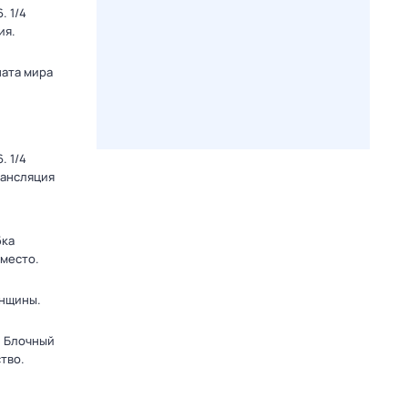
. 1/4
ия.
ната мира
. 1/4
рансляция
бка
 место.
енщины.
. Блочный
тво.