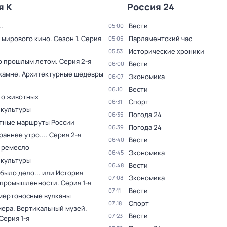
я К
Россия 24
.
Вести
05:00
 мирового кино
. Сезон 1
. Серия
Парламентский час
05:05
Исторические хроники
05:53
о прошлым летом
. Серия 2-я
Вести
06:00
 камне. Архитектурные шедевры
Экономика
06:07
Вести
06:10
 о животных
Спорт
06:31
 культуры
Погода 24
06:35
тные маршруты России
Погода 24
06:39
раннее утро...
. Серия 2-я
Вести
06:40
 ремесло
Экономика
06:45
 культуры
Вести
06:48
было дело... или История
Экономика
07:08
 промышленности
. Серия 1-я
Вести
07:11
мертоносные вулканы
Спорт
07:18
мера. Вертикальный музей
.
Вести
07:23
 Серия 1-я