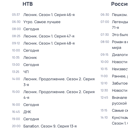
НТВ
Росси
Лесник
. Сезон 1
. Серия 46-я
Пешком..
05:37
06:30
Утро. Самое лучшее
Легенды
06:30
07:00
71-я
Сегодня
08:00
Это был
07:30
Лесник
. Сезон 1
. Серия 47-я
08:25
Роман в
08:50
Лесник
. Сезон 1
. Серия 48-я
09:12
мира
Сегодня
10:00
Диалоги
09:15
Лесник
10:35
Новости
10:00
Сегодня
13:00
Неизвес
10:15
ЧП
13:25
Раннее, 
11:00
Лесник. Продолжение
. Сезон 2
. Серия
14:00
Забытое
12:10
3-я
Новости
12:30
Лесник. Продолжение
. Сезон 2
. Серия
15:00
4-я
Вначале 
12:45
русской
Сегодня
16:00
Самые с
13:15
ДНК
16:45
Кунстка
14:10
Сегодня
19:00
Сезон 1
.
Балабол
. Сезон 9
. Серия 13-я
20:00