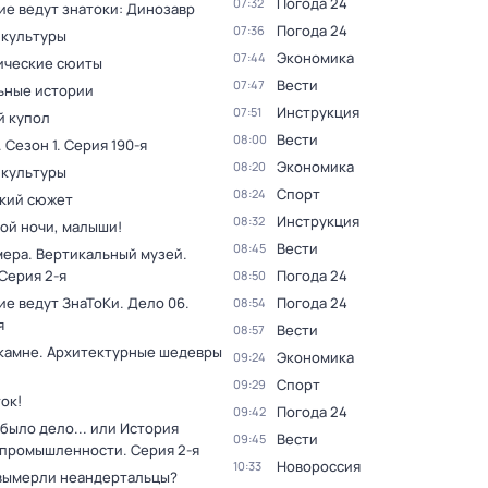
Погода 24
07:32
ие ведут знатоки: Динозавр
Погода 24
07:36
 культуры
Экономика
07:44
ческие сюиты
Вести
07:47
ьные истории
Инструкция
07:51
 купол
Вести
08:00
. Сезон 1
. Серия 190-я
Экономика
08:20
 культуры
Спорт
08:24
кий сюжет
Инструкция
08:32
ой ночи, малыши!
Вести
08:45
мера. Вертикальный музей
.
 Серия 2-я
Погода 24
08:50
ие ведут ЗнаТоКи. Дело 06
.
Погода 24
08:54
я
Вести
08:57
 камне. Архитектурные шедевры
Экономика
09:24
Спорт
09:29
ок!
Погода 24
09:42
было дело... или История
Вести
09:45
 промышленности
. Серия 2-я
Новороссия
10:33
вымерли неандертальцы?