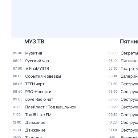
МУЗ ТВ
Пятни
Музитив
Секреты
05:00
05:00
Русский чарт
Пятница
06:10
05:10
#ЯнаMУЗТB
Гастрот
07:00
05:30
События и звёзды
Балерин
08:00
06:10
TEEN чарт
Сеструх
08:05
07:50
PRO-Новости
Сеструх
08:40
08:30
Love Radio чат
Сеструх
09:05
08:50
Плейлист I Под шашлычок
Сеструх
10:00
09:20
Топ15 Like FM
Сеструх
11:00
09:50
Движение
Сеструх
12:00
10:20
Движение
Сеструх
15:30
10:40
Танцпол
Битва ш
21:20
11:10