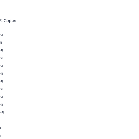
3
. Серия
-я
я
-я
-я
-я
-я
-я
-я
-я
-я
-я
я
я