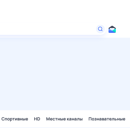
Спортивные
HD
Местные каналы
Познавательные