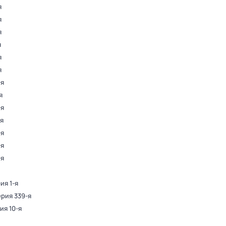
я
я
я
я
я
я
-я
я
-я
-я
-я
-я
-я
ия 1-я
ерия 339-я
ия 10-я