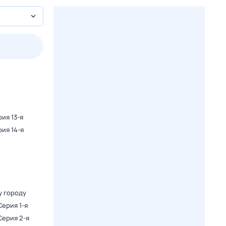
2 авг,
вс
3 авг,
пн
4 авг,
вт
5 авг,
ср
Вчера
Сегодня
рия 13-я
рия 14-я
у городу
 Серия 1-я
 Серия 2-я