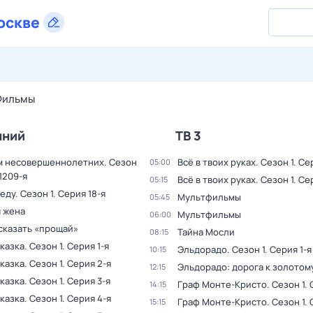
оскве
28 июл,
вт
29 июл,
ср
30 июл,
чт
31 июл,
пт
1 авг,
сб
Фильмы
шний
ТВ 3
м несовершеннолетних
. Сезон
Всё в твоих руках
. Сезон 1
. Се
05:00
1209-я
Всё в твоих руках
. Сезон 1
. Се
05:15
веду
. Сезон 1
. Серия 18-я
Мультфильмы
05:45
 жена
Мультфильмы
06:00
сказать «прощай»
Тайна Мocли
08:15
казка
. Сезон 1
. Серия 1-я
Эльдорадо
. Сезон 1
. Серия 1-я
10:15
казка
. Сезон 1
. Серия 2-я
Эльдорадо: дорога к золотом
12:15
казка
. Сезон 1
. Серия 3-я
Гpаф Монте-Кpисто
. Сезон 1
.
14:15
казка
. Сезон 1
. Серия 4-я
Гpаф Монте-Кpисто
. Сезон 1
.
15:15