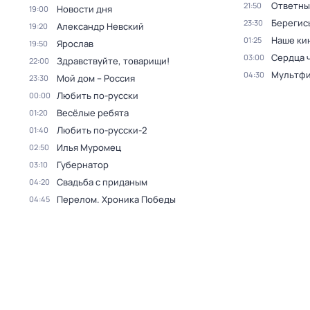
Ответны
21:50
Новости дня
19:00
Берегис
23:30
Александр Невский
19:20
Наше ки
01:25
Ярослав
19:50
Сердца 
03:00
Здравствуйте, товарищи!
22:00
Мультф
04:30
Мой дом – Россия
23:30
Любить по-русски
00:00
Весёлые ребята
01:20
Любить по-русски-2
01:40
Илья Муромец
02:50
Губернатор
03:10
Свадьба с приданым
04:20
Перелом. Хроника Победы
04:45