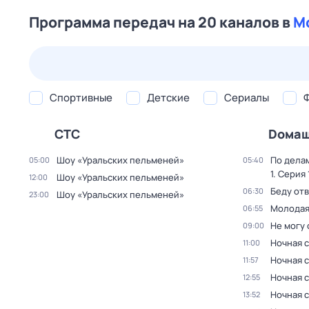
Программа передач на 20 каналов в
М
24 июл,
пт
25 июл,
сб
26 июл,
вс
27 июл,
пн
Спортивные
Детские
Сериалы
СТС
Dома
Шоу «Уральских пельменей»
По дела
05:00
05:40
1
. Серия 
Шоу «Уральских пельменей»
12:00
Беду от
06:30
Шоу «Уральских пельменей»
23:00
Молодая
06:55
Не могу 
09:00
Ночная с
11:00
Ночная с
11:57
Ночная с
12:55
Ночная с
13:52