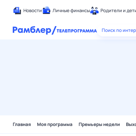
Новости
Личные финансы
Родители и дет
Здоровье
Поиск по инте
Развлечен
Дом и уют
Спорт
Карьера
Авто
Технологи
Жизненные
Сберегаем
Гороскопы
Главная
Моя программа
Премьеры недели
Вых