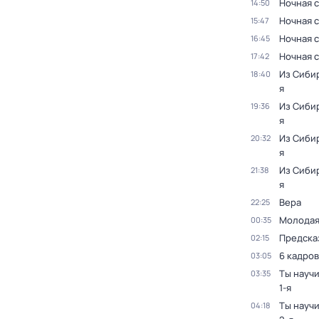
Ночная с
14:50
Ночная с
15:47
Ночная с
16:45
Ночная с
17:42
Из Сиби
18:40
я
Из Сиби
19:36
я
Из Сиби
20:32
я
Из Сиби
21:38
я
Beра
22:25
Молодая
00:35
Предска
02:15
6 кадров
03:05
Ты науч
03:35
1-я
Ты науч
04:18