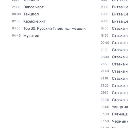
Dance чарт
Битва ш
23:00
13:00
Танцпол
Битва ш
00:00
15:00
Караоке хит
Битва ш
02:00
17:00
Top 30: Русский Плейлист Недели
Ставка 
03:00
19:00
Музитив
Ставка 
04:45
19:30
Ставка 
20:40
Ставка 
21:10
Ставка 
22:00
Ставка 
22:30
Ставка 
22:40
Ставка 
23:10
Ставка 
23:25
Ставка 
23:30
Ставка 
00:20
Улица н
02:00
Пятница
03:30
Чёрный 
03:50