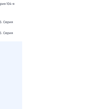
ерия 104-я
6
. Серия
5
. Серия