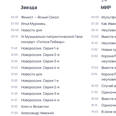
2-я
Звезда
МИР
Финист — Ясный Сокол
Мультф
05:25
05:00
Илья Муромец
Как Иван
07:00
07:20
Новости дня
Неулови
09:00
09:15
IV Музыкально-патриотический Гала-
Вместе 
09:15
10:00
концерт «Голоса Победы»
Неулови
10:10
Новороссия
. Серия 1-я
11:40
Новые п
11:00
Новороссия
. Серия 2-я
12:00
Корона 
12:50
Новороссия
. Серия 3-я
неулови
12:20
Новороссия
. Серия 4-я
Вместе 
12:40
13:00
Новости дня
Корона 
13:00
13:15
неулови
Новороссия
. Серия 1-я
13:20
Случай в
16:00
Новороссия
. Серия 2-я
13:52
Одиночн
17:30
Новороссия
. Серия 3-я
14:25
Вместе 
18:00
Новороссия
. Серия 4-я
14:57
Одиночн
18:15
Ключ к Византии
15:30
В зоне 
19:45
Александр Невский
17:00