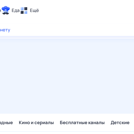
и
Еда
Ещё
Почта
рнету
ия и отдых
Поиск
Погода
ТВ-программа
и и тренды
 ситуации
 вместе
Помощь
одные
Кино и сериалы
Бесплатные каналы
Детские