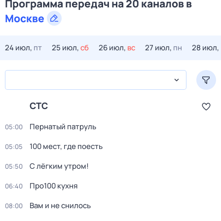
Программа передач на 20 каналов в
Москве
24 июл,
пт
25 июл,
сб
26 июл,
вс
27 июл,
пн
28 июл,
СТС
Пернатый патруль
05:00
100 мест, гдe поеcть
05:05
С лёгким утром!
05:50
Про100 кухня
06:40
Вам и не снилось
08:00