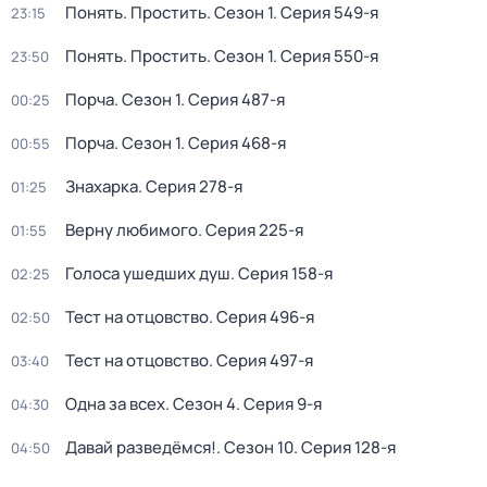
Понять. Простить
. Сезон 1
. Серия 549-я
23:15
Понять. Простить
. Сезон 1
. Серия 550-я
23:50
Порча
. Сезон 1
. Серия 487-я
00:25
Порча
. Сезон 1
. Серия 468-я
00:55
Знaхaрка
. Серия 278-я
01:25
Вeрну любимoго
. Серия 225-я
01:55
Голocа ушедших душ
. Серия 158-я
02:25
Тест на отцовство
. Серия 496-я
02:50
Тест на отцовство
. Серия 497-я
03:40
Одна за всех
. Сезон 4
. Серия 9-я
04:30
Давай рaзвeдёмся!
. Сезон 10
. Серия 128-я
04:50