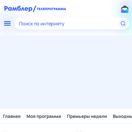
Поиск по интернету
Главная
Моя программа
Премьеры недели
Выходн