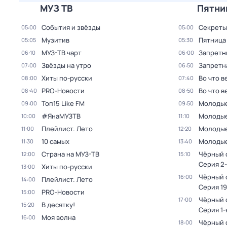
МУЗ ТВ
Пятни
События и звёзды
Секреты
05:00
05:00
Музитив
Пятница
05:05
05:30
МУЗ-ТВ чарт
Запретн
06:10
06:00
Звёзды на утро
Запретн
07:00
06:50
Xиты по-pусски
Во что в
08:00
07:40
PRO-Новости
Во что в
08:40
08:50
Топ15 Like FM
Молодые
09:00
09:50
#ЯнаМУЗТВ
Молодые
10:00
11:10
Плейлист. Лето
Молодые
11:00
12:20
10 самых
Молодые
11:30
13:40
Страна на МУЗ-ТВ
Чёрный с
12:00
15:10
Серия 2-
Xиты по-pусски
13:00
Чёрный с
16:00
Плейлист. Лето
14:00
Серия 19
PRO-Новости
15:00
Чёрный с
17:00
В десятку!
15:20
Серия 1-
Моя волна
16:00
Чёрный с
18:00