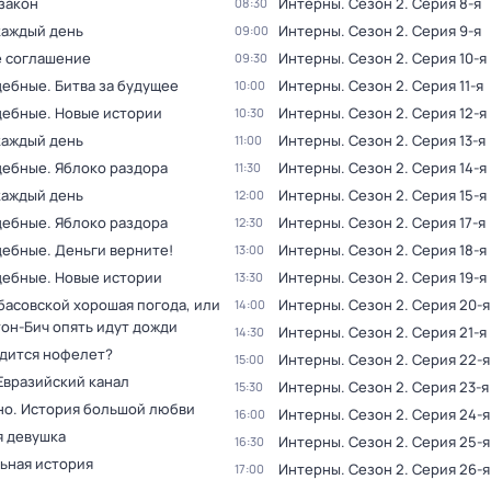
закон
Интерны
. Сезон 2
. Серия 8-я
08:30
каждый день
Интерны
. Сезон 2
. Серия 9-я
09:00
 соглашение
Интерны
. Сезон 2
. Серия 10-я
09:30
дебные. Битва за будущее
Интерны
. Сезон 2
. Серия 11-я
10:00
дебные. Новые истории
Интерны
. Сезон 2
. Серия 12-я
10:30
каждый день
Интерны
. Сезон 2
. Серия 13-я
11:00
дебные. Яблоко раздора
Интерны
. Сезон 2
. Серия 14-я
11:30
каждый день
Интерны
. Сезон 2
. Серия 15-я
12:00
дебные. Яблоко раздора
Интерны
. Сезон 2
. Серия 17-я
12:30
дебные. Деньги верните!
Интерны
. Сезон 2
. Серия 18-я
13:00
дебные. Новые истории
Интерны
. Сезон 2
. Серия 19-я
13:30
басовской хорошая погода, или
Интерны
. Сезон 2
. Серия 20-я
14:00
тон-Бич опять идут дожди
Интерны
. Сезон 2
. Серия 21-я
14:30
oдитcя нофелет?
Интерны
. Сезон 2
. Серия 22-я
15:00
Евразийский канал
Интерны
. Сезон 2
. Серия 23-я
15:30
но. История большой любви
Интерны
. Сезон 2
. Серия 24-я
16:00
 девушка
Интерны
. Сезон 2
. Серия 25-я
16:30
ьная история
Интерны
. Сезон 2
. Серия 26-я
17:00