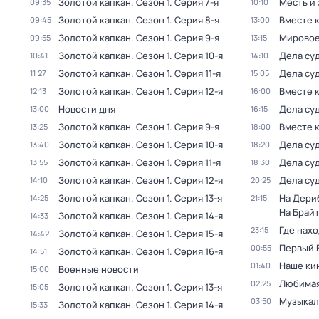
Золотой капкан
. Сезон 1
. Серия 7-я
Месть и 
09:35
10:10
Золотой капкан
. Сезон 1
. Серия 8-я
Вместе 
09:45
13:00
Золотой капкан
. Сезон 1
. Серия 9-я
Мировое
09:55
13:15
Золотой капкан
. Сезон 1
. Серия 10-я
Дела су
10:41
14:10
Золотой капкан
. Сезон 1
. Серия 11-я
Дела су
11:27
15:05
Золотой капкан
. Сезон 1
. Серия 12-я
Вместе 
12:13
16:00
Новости дня
Дела су
13:00
16:15
Золотой капкан
. Сезон 1
. Серия 9-я
Вместе 
13:25
18:00
Золотой капкан
. Сезон 1
. Серия 10-я
Дела су
13:40
18:20
Золотой капкан
. Сезон 1
. Серия 11-я
Дела су
13:55
18:30
Золотой капкан
. Сезон 1
. Серия 12-я
Дела су
14:10
20:25
Золотой капкан
. Сезон 1
. Серия 13-я
На Дери
14:25
21:15
На Брай
Золотой капкан
. Сезон 1
. Серия 14-я
14:33
Где нах
23:15
Золотой капкан
. Сезон 1
. Серия 15-я
14:42
Первый 
00:55
Золотой капкан
. Сезон 1
. Серия 16-я
14:51
Наше ки
01:40
Военныe новoсти
15:00
Любимая
02:25
Золотой капкан
. Сезон 1
. Серия 13-я
15:05
Музыкал
03:50
Золотой капкан
. Сезон 1
. Серия 14-я
15:33