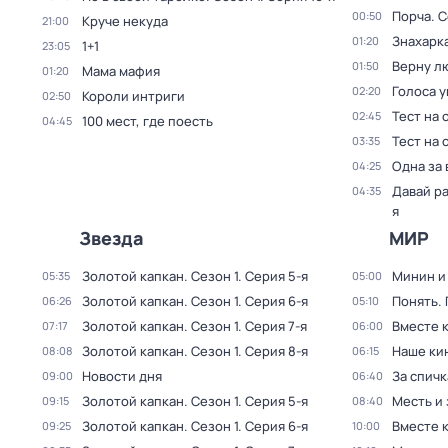
Порча
. 
00:50
Круче некуда
21:00
Знaхaрк
01:20
1+1
23:05
Верну л
01:50
Мама мафия
01:20
Голocа 
02:20
Короли интриги
02:50
Тест на 
02:45
100 мест, где поесть
04:45
Тест на 
03:35
Одна за 
04:25
Давай р
04:35
я
Звезда
МИР
Золотой капкан
. Сезон 1
. Серия 5-я
Минин и
05:35
05:00
Золотой капкан
. Сезон 1
. Серия 6-я
Понять.
06:26
05:10
Золотой капкан
. Сезон 1
. Серия 7-я
Вместе 
07:17
06:00
Золотой капкан
. Сезон 1
. Серия 8-я
Наше ки
08:08
06:15
Новости дня
За спич
09:00
06:40
Золотой капкан
. Сезон 1
. Серия 5-я
Месть и 
09:15
08:40
Золотой капкан
. Сезон 1
. Серия 6-я
Вместе 
09:25
10:00