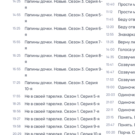
Папины дочки. Новые
. Сезон 3
. Серия 4-
14:25
Прости м
10:40
я
Прости м
11:12
Папины дочки. Новые
. Сезон 3
. Серия 5-
14:55
Беду от
11:45
я
Беду от
12:20
Папины дочки. Новые
. Сезон 3
. Серия 6-
15:25
я
Знaхaрк
12:55
Папины дочки. Новые
. Сезон 3
. Серия 7-
Верну л
15:55
13:25
я
Голocа 
14:00
Папины дочки. Новые
. Сезон 3
. Серия 8-
16:25
Созвучи
14:35
я
Созвучи
15:41
Папины дочки. Новые
. Сезон 3
. Серия 9-
16:55
Созвучи
16:47
я
Созвучи
17:53
Папины дочки. Новые
. Сезон 3
. Серия
17:25
Одиночк
19:00
10-я
Одиночк
20:03
Не в своей тарелке
. Сезон 1
. Серия 5-я
17:55
Одиночк
21:07
Не в своей тарелке
. Сезон 1
. Серия 6-я
18:25
Одиночк
22:11
Не в своей тарелке
. Сезон 1
. Серия 7-я
18:56
Понять.
23:15
Не в своей тарелке
. Сезон 1
. Серия 8-я
19:27
Понять.
23:47
Не в своей тарелке
. Сезон 1
. Серия 9-я
19:58
Порча
. 
00:20
Не в своей тарелке
. Сезон 1
. Серия 10-я
20:29