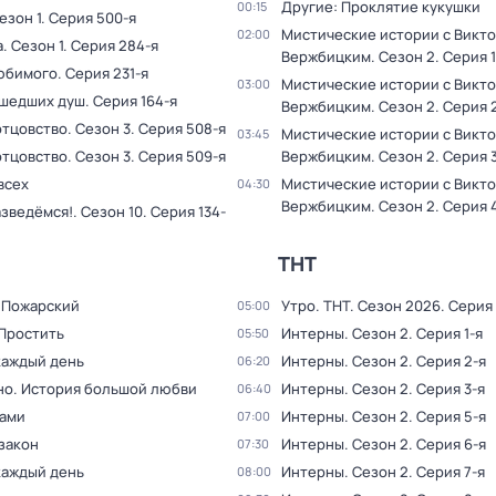
Другие: Проклятие кукушки
00:15
Сезон 1
. Серия 500-я
Мистические истории с Викт
02:00
а
. Сезон 1
. Серия 284-я
Вержбицким
. Сезон 2
. Серия 1
юбимого
. Серия 231-я
Мистические истории с Викт
03:00
ушедших душ
. Серия 164-я
Вержбицким
. Сезон 2
. Серия 
отцовство
. Сезон 3
. Серия 508-я
Мистические истории с Викт
03:45
отцовство
. Сезон 3
. Серия 509-я
Вержбицким
. Сезон 2
. Серия 
всех
Мистические истории с Викт
04:30
Вержбицким
. Сезон 2
. Серия 
aзвeдёмся!
. Сезон 10
. Серия 134-
ТНТ
 Пожарский
Утро. ТНТ
. Сезон 2026
. Серия
05:00
 Простить
Интерны
. Сезон 2
. Серия 1-я
05:50
каждый день
Интерны
. Сезон 2
. Серия 2-я
06:20
но. История большой любви
Интерны
. Сезон 2
. Серия 3-я
06:40
ками
Интерны
. Сезон 2
. Серия 5-я
07:00
закон
Интерны
. Сезон 2
. Серия 6-я
07:30
каждый день
Интерны
. Сезон 2
. Серия 7-я
08:00