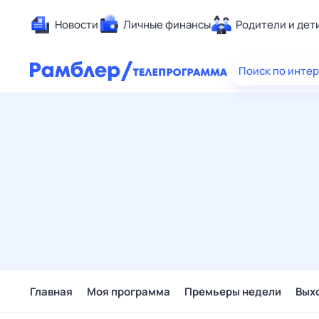
Новости
Личные финансы
Родители и дет
Здоровье
Поиск по инте
Развлечен
Дом и уют
Спорт
Карьера
Авто
Технологи
Жизненные
Сберегаем
Гороскопы
Главная
Моя программа
Премьеры недели
Вых