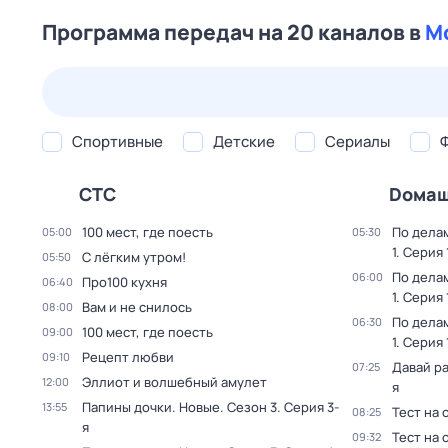
Программа передач на 20 каналов в
М
24 июл,
пт
25 июл,
сб
26 июл,
вс
27 июл,
пн
Спортивные
Детские
Сериалы
СТС
Dома
100 мест, где поесть
По дела
05:00
05:30
1
. Серия 
С лёгким утром!
05:50
По дела
06:00
Про100 кухня
06:40
1
. Серия 
Вaм и не снилоcь
08:00
По дела
06:30
100 мест, где поесть
09:00
1
. Серия 
Рецепт любви
09:10
Давай р
07:25
Эллиот и волшебный амулет
12:00
я
Папины дочки. Новые
. Сезон 3
. Серия 3-
13:55
Тест на 
08:25
я
Тест на 
09:32