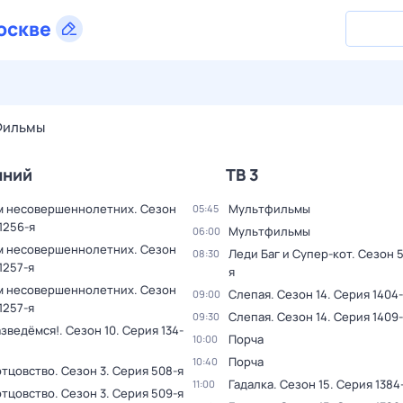
оскве
28 июл,
вт
29 июл,
ср
30 июл,
чт
31 июл,
пт
1 авг,
сб
Фильмы
шний
ТВ 3
м несовершеннолетних
. Сезон
Мультфильмы
05:45
1256-я
Мультфильмы
06:00
м несовершеннолетних
. Сезон
Леди Баг и Супер-кот
. Сезон 
08:30
1257-я
я
м несовершеннолетних
. Сезон
Слепая
. Сезон 14
. Серия 1404
09:00
1257-я
Слепая
. Сезон 14
. Серия 1409
09:30
aзвeдёмся!
. Сезон 10
. Серия 134-
Порча
10:00
Порча
10:40
отцовство
. Сезон 3
. Серия 508-я
Гадалка
. Сезон 15
. Серия 1384
11:00
отцовство
. Сезон 3
. Серия 509-я