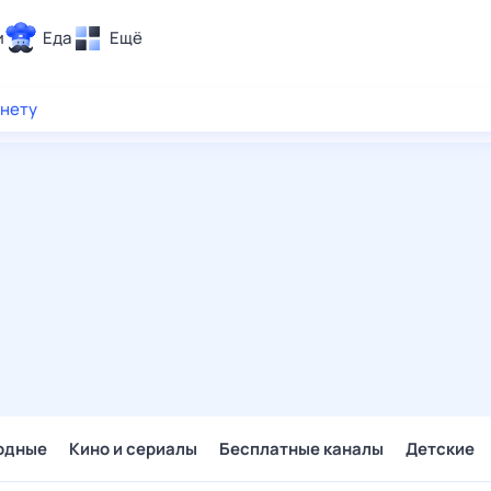
и
Еда
Ещё
Почта
рнету
ия и отдых
Поиск
Погода
ТВ-программа
и и тренды
 ситуации
 вместе
Помощь
одные
Кино и сериалы
Бесплатные каналы
Детские