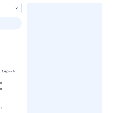
2 авг,
вс
3 авг,
пн
4 авг,
вт
5 авг,
ср
Вчера
Сегодня
5
. Серия 1-
-я
-я
-я