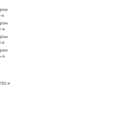
ором
-я
ором
2-я
ором
3-я
ором
4-я
 132-я