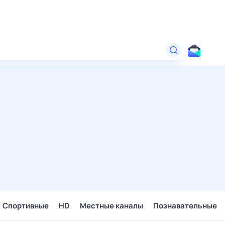
Спортивные
HD
Местные каналы
Познавательные