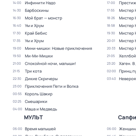
Инфинити Надо
Престиж
14:00
17:00
Барбоскины
Мистер 
14:30
17:55
Мой брат — монстр
Мистер 
16:30
18:26
Ум и Хрум
Мистер 
16:40
18:58
Край Бебис
Мистер 
17:30
19:30
Ум и Хрум
Мистер 
17:35
20:01
Мини-мишки: Новые приключения
Мистер 
19:00
20:33
Ми-Ми-Мишки
Хеллбой
19:50
21:05
Спокойной ночи, малыши!
Хаген. 
21:00
23:20
Три кота
Принц п
21:15
02:00
Дикие Скричеры
Невероя
22:30
03:40
Приключения Пети и Волка
23:00
Король Шакир
00:55
Смешарики
02:25
Маша и Медведь
04:00
МУЛЬТ
Сапф
Время малышей
Женщин
06:00
06:00