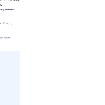
ою
рограмма от
ск
Омск
каналов