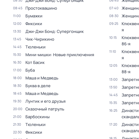
Джи-Джи Бонд: Супергонщик
Женщин
08:30
06:45
Простоквашино
Женщин
08:45
07:40
Бумажки
Женщин
11:00
08:30
Фиксики
Клюквен
12:00
09:25
я
Джи-Джи Бонд: Супергонщик
13:30
Клюквен
10:15
Чик-Чирикино
13:45
86-я
Тюленьки
14:45
Клюквен
11:10
Мини-мишки: Новые приключения
15:30
я
Кот Басик
16:30
Клюквен
12:05
Буба
17:00
88-я
Маша и Медведь
18:00
Запретн
13:00
Буква в деле
18:30
Запретн
13:50
Маша и Медведь
18:45
Запретн
14:45
Лунтик и его друзья
19:30
Запретн
15:35
Сказочный патруль
20:00
Династи
16:25
Барбоскины
скандал
21:00
Тюленьки
Династи
21:30
17:20
скандал
Фиксики
22:30
Династи
18:15