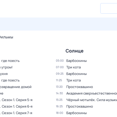
28 июл,
вт
29 июл,
ср
30 июл,
чт
31 июл,
пт
1 авг,
сб
Фильмы
Солнце
, где поесть
Барбоскины
05:00
 утром!
Три кота
07:00
кухня
Барбоскины
09:25
, где поесть
Три кота
11:25
Возвращение домой
Простоквашино
13:20
ие
Академия сверхъестественно
14:30
. Сезон 1
. Серия 5-я
Чёрный мотылёк. Сила музык
15:25
. Сезон 1
. Серия 6-я
Простоквашино
16:25
. Сезон 1
. Серия 7-я
Барбоскины
18:00