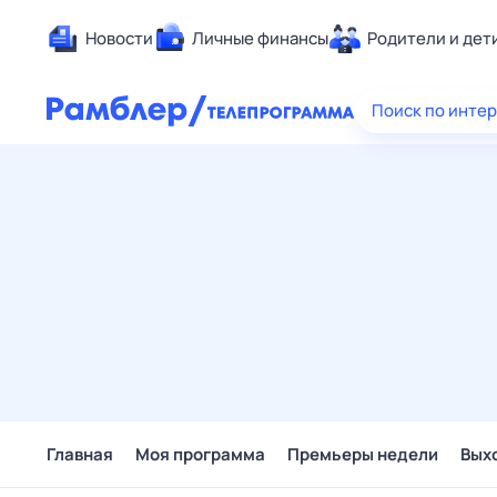
Новости
Личные финансы
Родители и дет
Здоровье
Поиск по инте
Развлечен
Дом и уют
Спорт
Карьера
Авто
Технологи
Жизненные
Сберегаем
Гороскопы
Главная
Моя программа
Премьеры недели
Вых