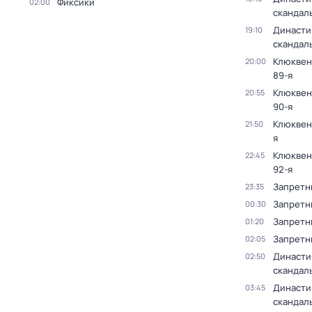
Фиксики
02:00
скандал
Династи
19:10
скандал
Клюквен
20:00
89-я
Клюквен
20:55
90-я
Клюквен
21:50
я
Клюквен
22:45
92-я
Запретн
23:35
Запретн
00:30
Запретн
01:20
Запретн
02:05
Династи
02:50
скандал
Династи
03:45
скандал