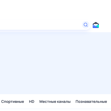
Спортивные
HD
Местные каналы
Познавательные