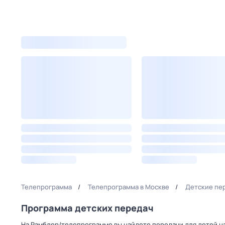
Телепрограмма
Телепрограмма в Москве
Детские пер
Программа детских передач
На Рамблер/телепрограмме вы найдете передачи для детей на