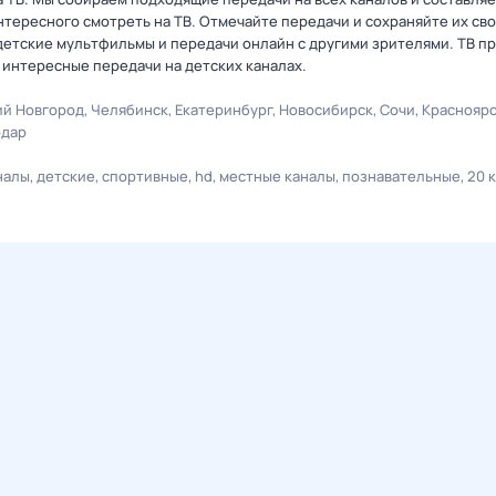
интересного смотреть на ТВ. Отмечайте передачи и сохраняйте их св
етские мультфильмы и передачи онлайн с другими зрителями. ТВ п
 интересные передачи на детских каналах.
й Новгород
Челябинск
Екатеринбург
Новосибирск
Сочи
Краснояр
одар
налы
детские
спортивные
hd
местные каналы
познавательные
20 