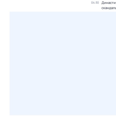
Династи
04:30
скандал