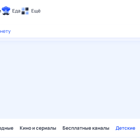
и
Еда
Ещё
Почта
рнету
ия и отдых
Поиск
Погода
ТВ-программа
и и тренды
 ситуации
 вместе
Помощь
одные
Кино и сериалы
Бесплатные каналы
Детские