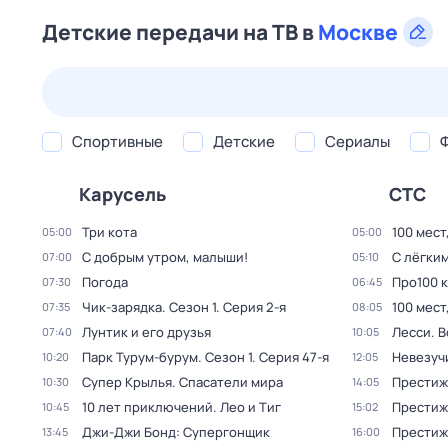
Детские передачи на ТВ в
Москве
24 июл,
пт
25 июл,
сб
26 июл,
вс
27 июл,
пн
Спортивные
Детские
Сериалы
Карусель
СТС
Три кота
100 мест
05:00
05:00
С добрым утром, малыши!
С лёгким
07:00
05:10
Погода
Про100 
07:30
06:45
Чик-зарядка
. Сезон 1
. Серия 2-я
100 мест
07:35
08:05
Лунтик и его друзья
Лесси. 
07:40
10:05
Парк Турум-бурум
. Сезон 1
. Серия 47-я
Невезуч
10:20
12:05
Супер Крылья. Спасатели мира
Престиж
10:30
14:05
10 лет приключений. Лео и Тиг
Престиж
10:45
15:02
Джи-Джи Бонд: Супергонщик
Престиж
13:45
16:00