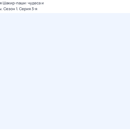
я Шакир-паши: чудеса и
ы
. Сезон 1
. Серия 3-я