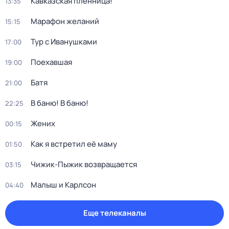
Кавказская пленница!
13:35
Марафон желаний
15:15
Тур с Иванушками
17:00
Поехавшая
19:00
Батя
21:00
В баню! В баню!
22:25
Жених
00:15
Как я встретил её маму
01:50
Чижик-Пыжик возвращается
03:15
Малыш и Карлсон
04:40
Еще телеканалы