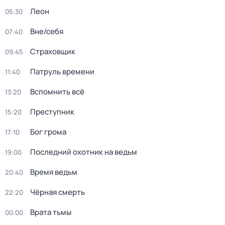
Леон
05:30
Вне/себя
07:40
Страховщик
09:45
Патруль времени
11:40
Вспомнить всё
13:20
Преступник
15:20
Бог грома
17:10
Последний охотник на ведьм
19:00
Время ведьм
20:40
Чёрная смерть
22:20
Врата тьмы
00:00