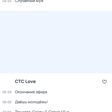
Случайный муж
04:55
СТС Love
Окончание эфира
05:59
Даёшь молодёжь!
06:00
Три кота
. Сезон 2
. Серия 40-я