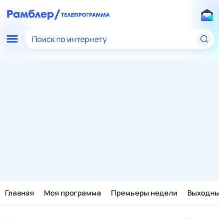
Поиск по интернету
Главная
Моя программа
Премьеры недели
Выходн