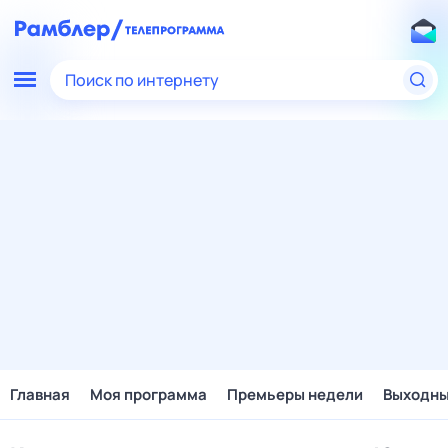
Поиск по интернету
Главная
Моя программа
Премьеры недели
Выходн