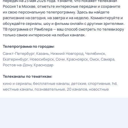
передач на 23 мая 2026 года. Узнайте, что покажет телеканал
Россия 1 в Москве, отметьте интересные передачи и сохраните
их свою персональную телепрограмму. Здесь вы найдете
расписание на сегодня, на завтра и на неделю. Комментируйте и
обсуждайте сериалы, шоу и фильмы онлайн с другими зрителями.
ТВ программа от Рамблера — ваш способ смотреть по телевизору
только самое интересное на любых каналах.
Телепрограмма по городам:
Санкт-Петербург
Казань
Нижний Новгород
Челябинск
Екатеринбург
Новосибирск
Сочи
Красноярск
Омск
Самара
Ростов-на-Дону
Краснодар
Телеканалы по тематикам:
кино и сериалы
бесплатные каналы
детские
спортивные
hd
местные каналы
познавательные
20 каналов
новостные