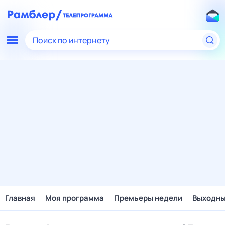
Поиск по интернету
Главная
Моя программа
Премьеры недели
Выходн