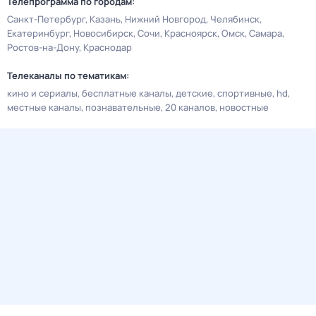
Телепрограмма по городам:
Санкт-Петербург
Казань
Нижний Новгород
Челябинск
Екатеринбург
Новосибирск
Сочи
Красноярск
Омск
Самара
Ростов-на-Дону
Краснодар
Телеканалы по тематикам:
кино и сериалы
бесплатные каналы
детские
спортивные
hd
местные каналы
познавательные
20 каналов
новостные