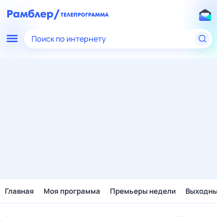
Поиск по интернету
Главная
Моя программа
Премьеры недели
Выходн