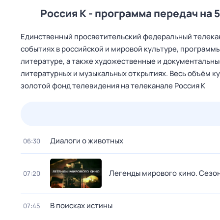
Россия К - программа передач на 
Единственный просветительский федеральный телекан
событиях в российской и мировой культуре, программы
литературе, а также художественные и документальные
литературных и музыкальных открытиях. Весь объём кул
золотой фонд телевидения на телеканале Россия К
24 июл,
пт
25 июл,
сб
26 июл,
вс
27 июл,
пн
Диалоги о животных
06:30
Легенды мирового кино
. Сезон
07:20
В поисках истины
07:45