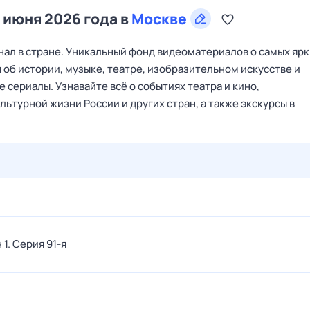
5 июня 2026 года в
Москве
ал в стране. Уникальный фонд видеоматериалов о самых ярк
 об истории, музыке, театре, изобразительном искусстве и
 сериалы. Узнавайте всё о событиях театра и кино,
ьтурной жизни России и других стран, а также экскурсы в
28 июл,
вт
29 июл,
ср
30 июл,
чт
31 июл,
пт
1 авг,
сб
 1
. Серия 91-я