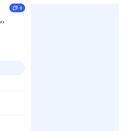
0
их
2 авг,
вс
3 авг,
пн
4 авг,
вт
5 авг,
ср
Вчера
Сегодня