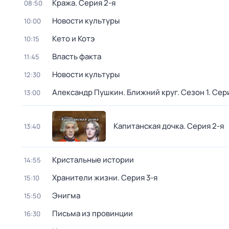
Кража
. Серия 2-я
08:50
Новости культуры
10:00
Кето и Котэ
10:15
Власть факта
11:45
Новости культуры
12:30
Александр Пушкин. Ближний круг
. Сезон 1
. Сер
13:00
Капитанская дочка
. Серия 2-я
13:40
Кристальные истории
14:55
Хранители жизни
. Серия 3-я
15:10
Энигма
15:50
Письма из провинции
16:30