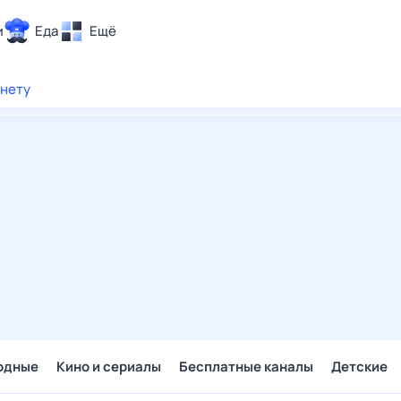
и
Еда
Ещё
Почта
рнету
ия и отдых
Поиск
Погода
ТВ-программа
и и тренды
 ситуации
 вместе
Помощь
одные
Кино и сериалы
Бесплатные каналы
Детские