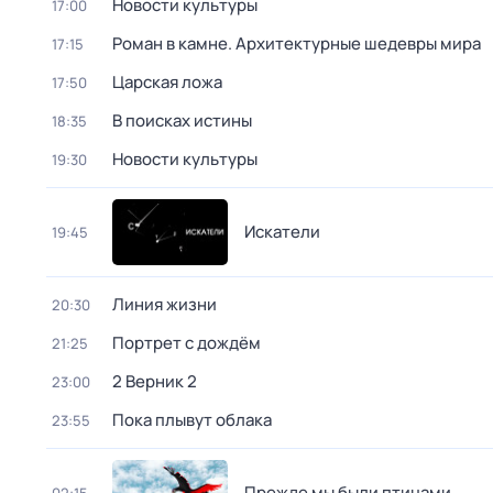
Новости культуры
17:00
Роман в камне. Архитектурные шедевры мира
17:15
Царская ложа
17:50
В поисках истины
18:35
Новости культуры
19:30
Искатели
19:45
Линия жизни
20:30
Портрет с дождём
21:25
2 Верник 2
23:00
Пока плывут облака
23:55
Прежде мы были птицами