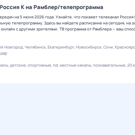
 Россия К на Рамблер/телепрограмма
редач на 5 июня 2026 года. Узнайте, что покажет телеканал Россия 
ную телепрограмму. Здесь вы найдете расписание на сегодня, на за
онлайн с другими зрителями. ТВ программа от Рамблера — ваш спос
й Новгород
Челябинск
Екатеринбург
Новосибирск
Сочи
Краснояр
одар
налы
детские
спортивные
hd
местные каналы
познавательные
20 