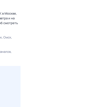
К в Москве,
втра и на
об смотреть
ск
Омск
каналов