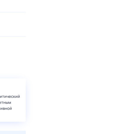
итический
етным
тивной