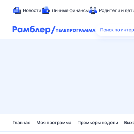
Новости
Личные финансы
Родители и дет
Здоровье
Поиск по инте
Развлечен
Дом и уют
Спорт
Карьера
Авто
Технологи
Жизненные
Сберегаем
Гороскопы
Главная
Моя программа
Премьеры недели
Вых