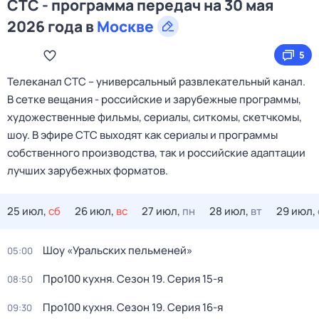
СТС - программа передач на 30 мая
2026 года в
Москве
5
Телеканал CTC – универсальный развлекательный канал.
В сетке вещания - российские и зарубежные программы,
художественные фильмы, сериалы, ситкомы, скетчкомы,
шоу. В эфире СТС выходят как сериалы и программы
собственного производства, так и российские адаптации
лучших зарубежных форматов.
25 июл,
сб
26 июл,
вс
27 июл,
пн
28 июл,
вт
29 июл,
Шоу «Уральских пельменей»
05:00
Про100 кухня
. Сезон 19
. Серия 15-я
08:50
Про100 кухня
. Сезон 19
. Серия 16-я
09:30