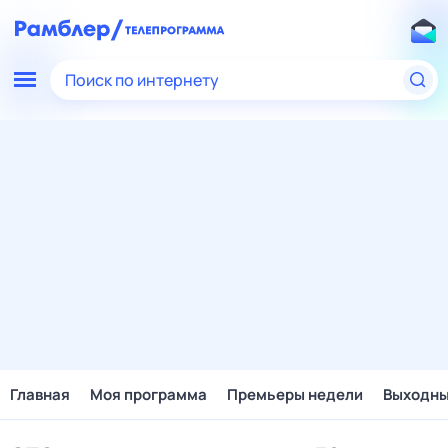
Поиск по интернету
Главная
Моя программа
Премьеры недели
Выходн