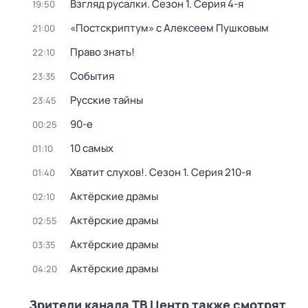
Взгляд русалки
. Сезон 1
. Серия 4-я
19:50
«Постскриптум» с Алексеем Пушковым
21:00
Право знать!
22:10
События
23:35
Русские тайны
23:45
90-е
00:25
10 самых
01:10
Хватит слухов!
. Сезон 1
. Серия 210-я
01:40
Актёрские драмы
02:10
Актёрские драмы
02:55
Актёрские драмы
03:35
Актёрские драмы
04:20
Зрители канала ТВ Центр также смотрят