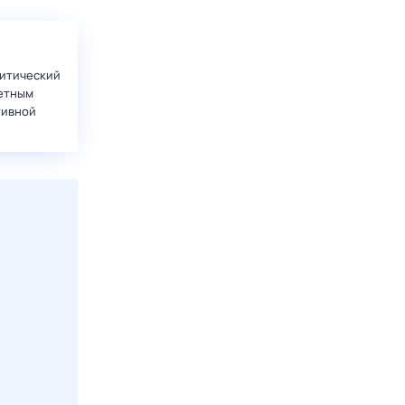
итический
етным
тивной