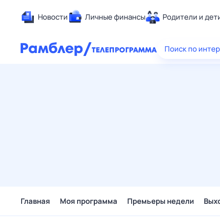
Новости
Личные финансы
Родители и дет
Здоровье
Поиск по инте
Развлечен
Дом и уют
Спорт
Карьера
Авто
Технологи
Жизненные
Сберегаем
Гороскопы
Главная
Моя программа
Премьеры недели
Вых