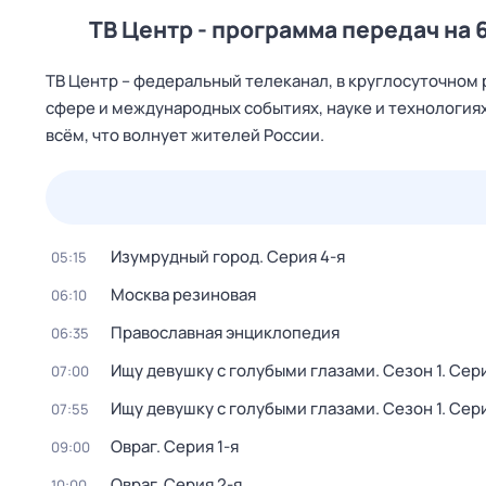
ТВ Центр - программа передач на 
ТВ Центр – федеральный телеканал, в круглосуточном
сфере и международных событиях, науке и технологиях,
всём, что волнует жителей России.
24 июл,
пт
25 июл,
сб
26 июл,
вс
27 июл,
пн
Изумрудный город
. Серия 4-я
05:15
Москва резиновая
06:10
Православная энциклопедия
06:35
Ищу девушку с голубыми глазами
. Сезон 1
. Сер
07:00
Ищу девушку с голубыми глазами
. Сезон 1
. Сер
07:55
Овраг
. Серия 1-я
09:00
Овраг
. Серия 2-я
10:00