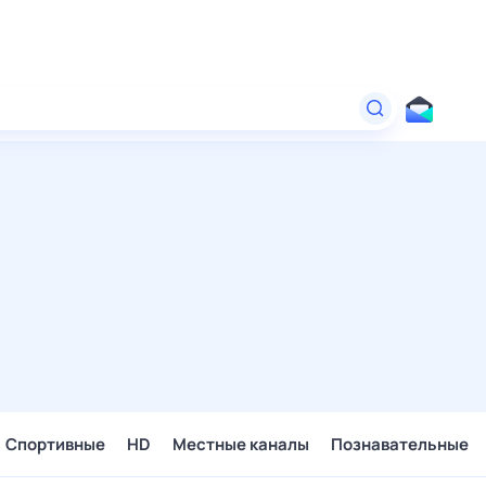
Спортивные
HD
Местные каналы
Познавательные