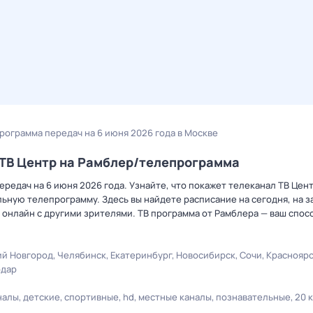
программа передач на 6 июня 2026 года в Москве
 ТВ Центр на Рамблер/телепрограмма
редач на 6 июня 2026 года. Узнайте, что покажет телеканал ТВ Цент
ную телепрограмму. Здесь вы найдете расписание на сегодня, на за
онлайн с другими зрителями. ТВ программа от Рамблера — ваш спос
й Новгород
Челябинск
Екатеринбург
Новосибирск
Сочи
Краснояр
одар
налы
детские
спортивные
hd
местные каналы
познавательные
20 