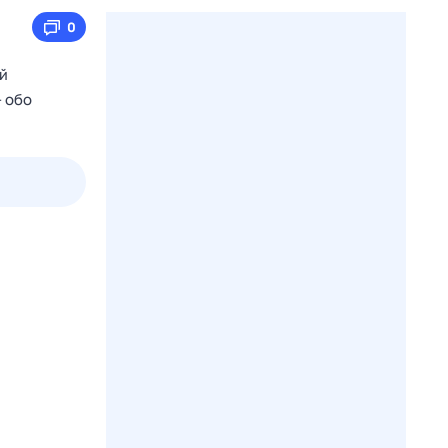
0
й
– обо
2 авг,
вс
3 авг,
пн
4 авг,
вт
5 авг,
ср
Вчера
Сегодня