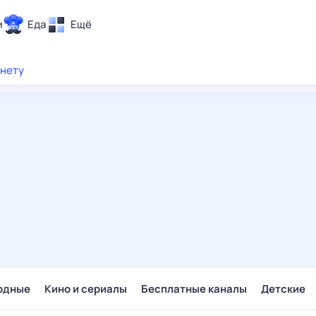
и
Еда
Ещё
Почта
рнету
ия и отдых
Поиск
Погода
ТВ-программа
и и тренды
 ситуации
 вместе
Помощь
одные
Кино и сериалы
Бесплатные каналы
Детские