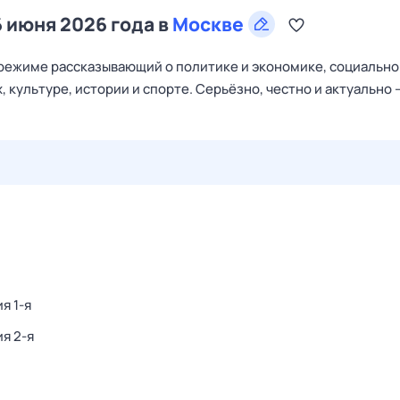
6 июня 2026 года в
Москве
 режиме рассказывающий о политике и экономике, социально
 культуре, истории и спорте. Серьёзно, честно и актуально 
28 июл,
вт
29 июл,
ср
30 июл,
чт
31 июл,
пт
1 авг,
сб
ия 1-я
ия 2-я