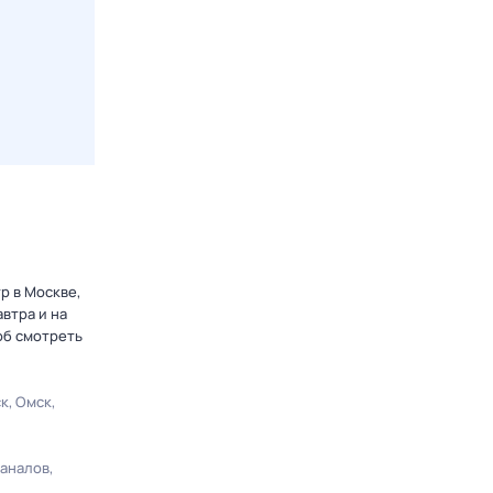
р в Москве,
втра и на
об смотреть
ск
Омск
каналов