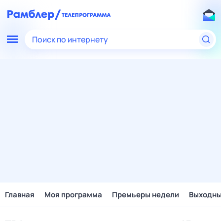
Поиск по интернету
Главная
Моя программа
Премьеры недели
Выходн