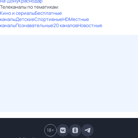
на-Дону
Краснодар
Телеканалы по тематикам:
Кино и сериалы
Бесплатные
каналы
Детские
Спортивные
HD
Местные
каналы
Познавательные
20 каналов
Новостные
18
+