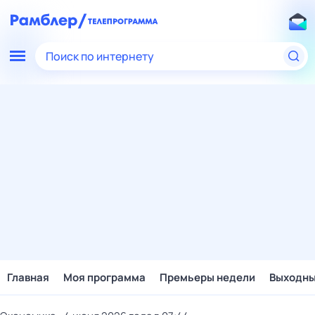
Поиск по интернету
Главная
Моя программа
Премьеры недели
Выходн