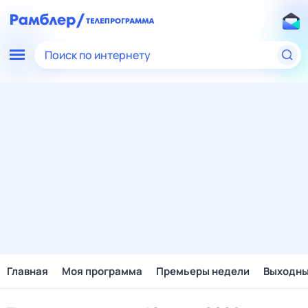
Поиск по интернету
Главная
Моя программа
Премьеры недели
Выходн