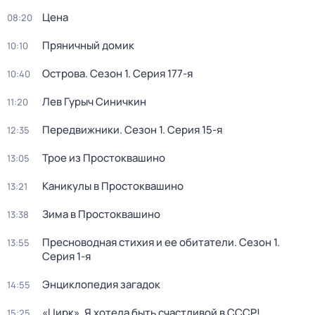
Цена
08:20
Пряничный домик
10:10
Острова
. Сезон 1
. Серия 177-я
10:40
Лев Гурыч Синичкин
11:20
Передвижники
. Сезон 1
. Серия 15-я
12:35
Трое из Простоквашино
13:05
Каникулы в Простоквашино
13:21
Зима в Простоквашино
13:38
Пресноводная стихия и ее обитатели
. Сезон 1
.
13:55
Серия 1-я
Энциклопедия загадок
14:55
«Цирк». Я хотела быть счастливой в СССР!
15:25