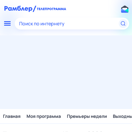
Поиск по интернету
Главная
Моя программа
Премьеры недели
Выходн