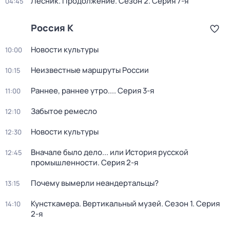
Лесник. Продолжение
. Сезон 2
. Серия 7-я
04:45
Россия К
Новости культуры
10:00
Неизвестные маршруты России
10:15
Раннее, раннее утро...
. Серия 3-я
11:00
Забытое ремесло
12:10
Новости культуры
12:30
Вначале было дело... или История русской
12:45
промышленности
. Серия 2-я
Почему вымерли неандертальцы?
13:15
Кунсткамера. Вертикальный музей
. Сезон 1
. Серия
14:10
2-я