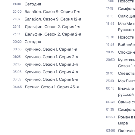
Новости
17:00
Сегодня
19:00
Симфони
17:15
Балабол
. Сезон 9
. Серия 11-я
20:00
Сияющий
18:15
Балабол
. Сезон 9
. Серия 12-я
21:07
Мая Мит
18:45
Дельфин
. Сезон 2
. Серия 1-я
22:15
Русског
Дельфин
. Сезон 2
. Серия 2-я
23:17
Новости
19:30
Сегодня
00:20
Библейс
19:45
Купчино
. Сезон 1
. Серия 1-я
00:35
Спокойн
20:15
Купчино
. Сезон 1
. Серия 2-я
01:25
Кунстка
20:30
Купчино
. Сезон 1
. Серия 3-я
02:15
Сезон 1
.
Купчино
. Сезон 1
. Серия 4-я
03:05
Следств
21:10
Купчино
. Сезон 1
. Серия 5-я
03:55
МакЛинт
23:10
Лесник
. Сезон 1
. Серия 45-я
04:45
Вначале 
00:15
русской
Самые с
00:45
Симфони
01:35
Роман в
02:30
мира
Окончан
03:00