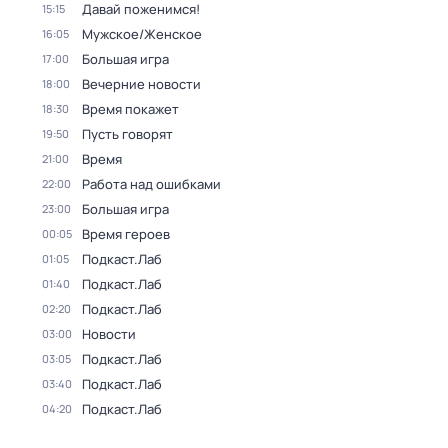
Давай поженимся!
15:15
Мужское/Женское
16:05
Большая игра
17:00
Вечерние новости
18:00
Время покажет
18:30
Пусть говорят
19:50
Время
21:00
Работа над ошибками
22:00
Большая игра
23:00
Время героев
00:05
Подкаст.Лаб
01:05
Подкаст.Лаб
01:40
Подкаст.Лаб
02:20
Новости
03:00
Подкаст.Лаб
03:05
Подкаст.Лаб
03:40
Подкаст.Лаб
04:20