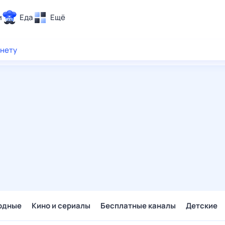
и
Еда
Ещё
Почта
рнету
ия и отдых
Поиск
Погода
ТВ-программа
и и тренды
 ситуации
 вместе
Помощь
одные
Кино и сериалы
Бесплатные каналы
Детские