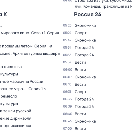
Стрельба из лука. Кубок мира
04:00
лук. Команды. Трансляция из
я К
Россия 24
.
Экономика
05:20
 мирового кино
. Сезон 1
. Серия
Спорт
05:24
Экономика
05:47
о прошлым летом
. Серия 1-я
Погода 24
05:51
 камне. Архитектурные шедевры
Погода 24
05:55
Вести
05:57
 о животных
Вести
06:00
 культуры
Экономика
06:07
тные маршруты России
Вести
06:10
раннее утро...
. Серия 1-я
Спорт
06:31
 ремесло
Погода 24
06:35
 культуры
Погода 24
06:39
и земли русской
Вести
06:40
ение дирижабля
Экономика
06:45
еподписавшиеся
Вести
07:00