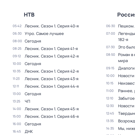
НТВ
Росси
Лесник
. Сезон 1
. Серия 40-я
Пешком..
05:42
06:30
Утро. Самое лучшее
Легенды
06:30
07:00
182-я
Сегодня
08:00
Это был
07:30
Лесник
. Сезон 1
. Серия 41-я
08:25
Роман в
08:50
Лесник
. Сезон 1
. Серия 42-я
09:12
мира
Сегодня
10:00
Диалоги
09:15
Лесник
. Сезон 1
. Серия 42-я
10:35
Новости
10:00
Лесник
. Сезон 1
. Серия 43-я
11:23
Неизвес
10:15
Лесник
. Сезон 1
. Серия 44-я
12:11
Раннее, 
11:00
Сегодня
13:00
Забытое
12:10
ЧП
13:25
Новости
12:30
Лесник
. Сезон 1
. Серия 45-я
14:00
Твердын
12:45
Лесник
. Сезон 1
. Серия 46-я
15:00
Возрожд
13:35
Сегодня
16:00
Мы, ниж
14:35
ДНК
16:45