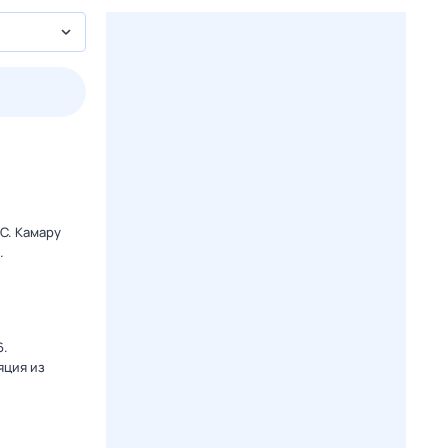
3 авг,
пн
4 авг,
вт
5 авг,
ср
6 авг,
чт
Вчера
Сегодня
C. Камару
.
6.
яция из