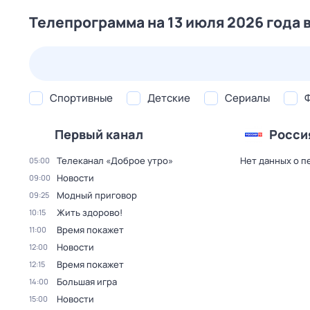
Телепрограмма на 13 июля 2026 года 
25 июл,
сб
26 июл,
вс
27 июл,
пн
28 июл,
вт
Спортивные
Детские
Сериалы
Первый канал
Росси
Телеканал «Доброе утро»
Нет данных о п
05:00
Новости
09:00
Модный приговор
09:25
Жить здорово!
10:15
Время покажет
11:00
Новости
12:00
Время покажет
12:15
Большая игра
14:00
Новости
15:00