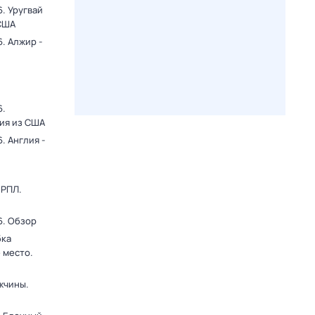
. Уругвай
 США
. Алжир -
6.
ция из США
. Англия -
 РПЛ.
6. Обзор
бка
 место.
жчины.