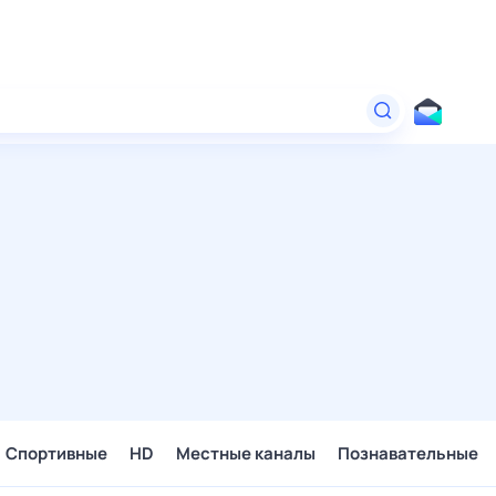
Спортивные
HD
Местные каналы
Познавательные