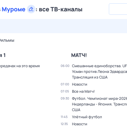
в
Муроме
:
все ТВ-каналы
29 июл,
ср
30 июл,
чт
31 июл,
пт
1 авг,
сб
2 авг,
вс
Фильмы
я 1
МАТЧ!
ередачах на это время
Смешанные единоборства. UF
06:00
Усман против Леона Эдвардса
Трансляция из США
Новости
07:00
Все на Матч!
07:05
Футбол. Чемпионат мира-202
09:30
Нидерланды - Япония. Трансл
США
Улётный футбол
11:45
Новости
12:35