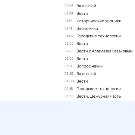
За лентой
00:25
Вести
01:00
Исторические хроники
01:36
Экономика
01:41
Городские технологии
01:45
Вести
02:00
Вести с Алексеем Казаковым
02:08
Вести
03:00
Вопрос науки
03:14
За лентой
03:26
Вести
04:00
Городские технологии
04:16
Вести. Дежурная часть
04:31