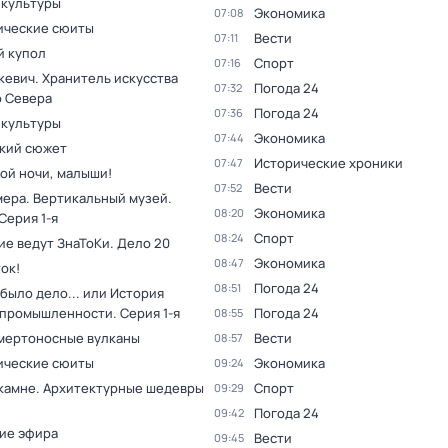
 культуры
Экономика
07:08
ческие сюиты
Вести
07:11
 купол
Спорт
07:16
кевич. Хранитель искусства
Погода 24
07:32
о Севера
Погода 24
07:36
 культуры
Экономика
07:44
кий сюжет
Исторические хроники
07:47
ой ночи, малыши!
Вести
07:52
мера. Вертикальный музей
.
Экономика
08:20
 Серия 1-я
Спорт
08:24
ие ведут ЗнаТоКи. Дело 20
Экономика
08:47
ок!
Погода 24
08:51
было дело... или История
 промышленности
. Серия 1-я
Погода 24
08:55
мертоносные вулканы
Вести
08:57
ческие сюиты
Экономика
09:24
 камне. Архитектурные шедевры
Спорт
09:29
Погода 24
09:42
ие эфира
Вести
09:45