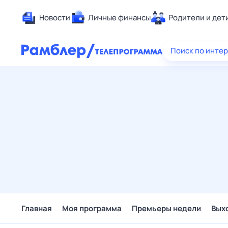
Новости
Личные финансы
Родители и дет
Здоровье
Поиск по инте
Развлечен
Дом и уют
Спорт
Карьера
Авто
Технологи
Жизненные
Сберегаем
Гороскопы
Главная
Моя программа
Премьеры недели
Вых