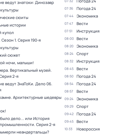
Погода 24
07:32
ие ведут знатоки: Динозавр
Погода 24
07:36
 культуры
Экономика
07:44
ческие сюиты
Вести
07:47
ьные истории
Инструкция
07:51
 купол
Вести
08:00
. Сезон 1
. Серия 190-я
Экономика
08:20
 культуры
Спорт
08:24
кий сюжет
Инструкция
08:32
ой ночи, малыши!
Вести
08:45
мера. Вертикальный музей
.
 Серия 2-я
Погода 24
08:50
ие ведут ЗнаТоКи. Дело 06
.
Погода 24
08:54
я
Вести
08:57
 камне. Архитектурные шедевры
Экономика
09:24
Спорт
09:29
ок!
Погода 24
09:42
было дело... или История
Вести
09:45
 промышленности
. Серия 2-я
Новороссия
10:33
вымерли неандертальцы?