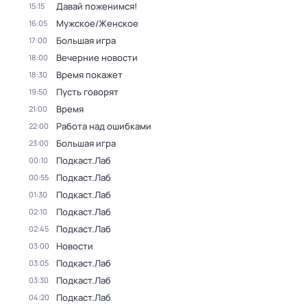
Давай поженимся!
15:15
Мужское/Женское
16:05
Большая игра
17:00
Вечерние новости
18:00
Время покажет
18:30
Пусть говорят
19:50
Время
21:00
Работа над ошибками
22:00
Большая игра
23:00
Подкаст.Лаб
00:10
Подкаст.Лаб
00:55
Подкаст.Лаб
01:30
Подкаст.Лаб
02:10
Подкаст.Лаб
02:45
Новости
03:00
Подкаст.Лаб
03:05
Подкаст.Лаб
03:30
Подкаст.Лаб
04:20