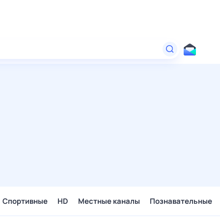
Спортивные
HD
Местные каналы
Познавательные