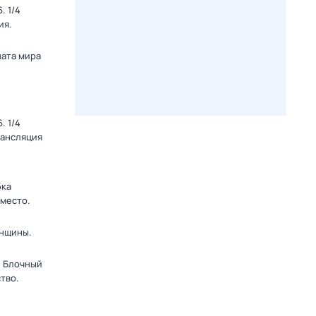
. 1/4
ия.
ната мира
. 1/4
рансляция
бка
 место.
енщины.
. Блочный
тво.