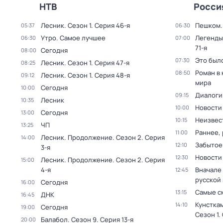
НТВ
Росси
Лесник
. Сезон 1
. Серия 46-я
Пешком..
05:37
06:30
Утро. Самое лучшее
Легенды
06:30
07:00
71-я
Сегодня
08:00
Это был
07:30
Лесник
. Сезон 1
. Серия 47-я
08:25
Роман в
08:50
Лесник
. Сезон 1
. Серия 48-я
09:12
мира
Сегодня
10:00
Диалоги
09:15
Лесник
10:35
Новости
10:00
Сегодня
13:00
Неизвес
10:15
ЧП
13:25
Раннее, 
11:00
Лесник. Продолжение
. Сезон 2
. Серия
14:00
Забытое
12:10
3-я
Новости
12:30
Лесник. Продолжение
. Сезон 2
. Серия
15:00
4-я
Вначале 
12:45
русской
Сегодня
16:00
Самые с
13:15
ДНК
16:45
Кунстка
14:10
Сегодня
19:00
Сезон 1
.
Балабол
. Сезон 9
. Серия 13-я
20:00