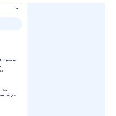
3 авг,
пн
4 авг,
вт
5 авг,
ср
6 авг,
чт
Вчера
Сегодня
C. Камару
.
ии
. 1/4
рансляция