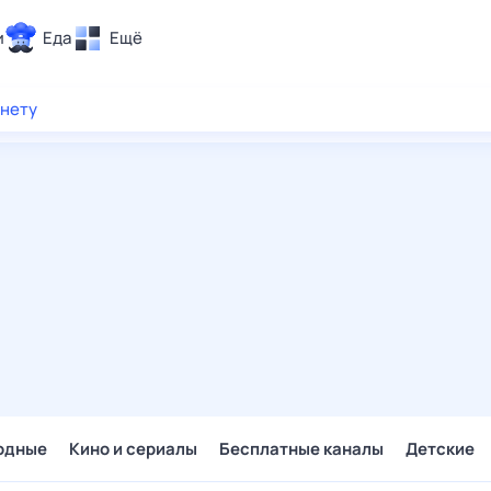
и
Еда
Ещё
Почта
рнету
ия и отдых
Поиск
Погода
ТВ-программа
и и тренды
 ситуации
 вместе
Помощь
одные
Кино и сериалы
Бесплатные каналы
Детские