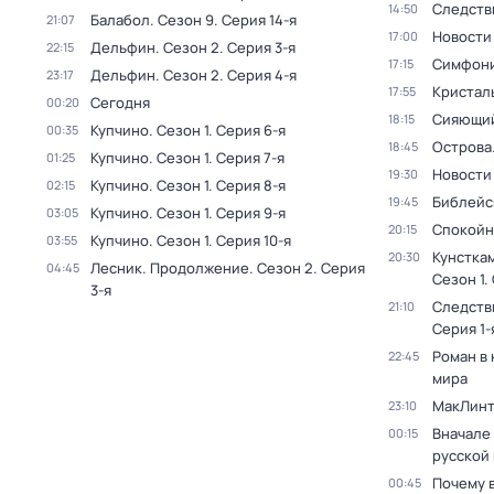
Следств
14:50
Балабол
. Сезон 9
. Серия 14-я
21:07
Новости
17:00
Дельфин
. Сезон 2
. Серия 3-я
22:15
Симфони
17:15
Дельфин
. Сезон 2
. Серия 4-я
23:17
Кристал
17:55
Сегодня
00:20
Сияющий
18:15
Купчино
. Сезон 1
. Серия 6-я
00:35
Острова
18:45
Купчино
. Сезон 1
. Серия 7-я
01:25
Новости
19:30
Купчино
. Сезон 1
. Серия 8-я
02:15
Библейс
19:45
Купчино
. Сезон 1
. Серия 9-я
03:05
Спокойн
20:15
Купчино
. Сезон 1
. Серия 10-я
03:55
Кунстка
20:30
Лесник. Продолжение
. Сезон 2
. Серия
04:45
Сезон 1
.
3-я
Следств
21:10
Серия 1-
Роман в
22:45
мира
МакЛинт
23:10
Вначале 
00:15
русской
Почему 
00:45