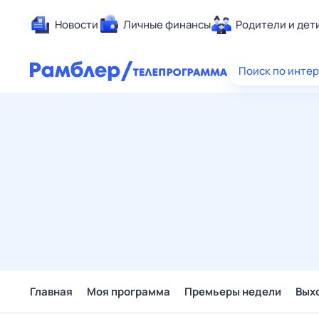
Новости
Личные финансы
Родители и дет
Здоровье
Поиск по инте
Развлечен
Дом и уют
Спорт
Карьера
Авто
Технологи
Жизненные
Сберегаем
Гороскопы
Главная
Моя программа
Премьеры недели
Вых