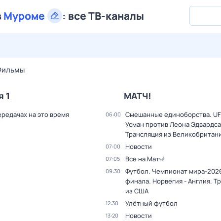
в
Муроме
:
все ТВ-каналы
29 июл,
ср
30 июл,
чт
31 июл,
пт
1 авг,
сб
2 авг,
вс
Фильмы
я 1
МАТЧ!
ередачах на это время
Смешанные единоборства. UF
06:00
Усман против Леона Эдвардса
Трансляция из Великобритан
Новости
07:00
Все на Матч!
07:05
Футбол. Чемпионат мира-2026
09:30
финала. Норвегия - Англия. Т
из США
Улётный футбол
12:30
Новости
13:20