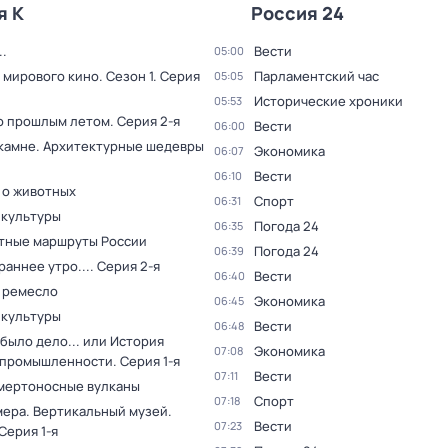
я К
Россия 24
.
Вести
05:00
 мирового кино
. Сезон 1
. Серия
Парламентский час
05:05
Исторические хроники
05:53
о прошлым летом
. Серия 2-я
Вести
06:00
 камне. Архитектурные шедевры
Экономика
06:07
Вести
06:10
 о животных
Спорт
06:31
 культуры
Погода 24
06:35
тные маршруты России
Погода 24
06:39
раннее утро...
. Серия 2-я
Вести
06:40
 ремесло
Экономика
06:45
 культуры
Вести
06:48
было дело... или История
Экономика
07:08
 промышленности
. Серия 1-я
Вести
07:11
мертоносные вулканы
Спорт
07:18
мера. Вертикальный музей
.
Вести
07:23
 Серия 1-я