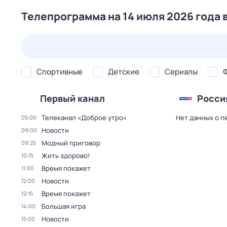
Телепрограмма на 14 июля 2026 года 
25 июл,
сб
26 июл,
вс
27 июл,
пн
28 июл,
вт
Спортивные
Детские
Сериалы
Первый канал
Росси
Телеканал «Доброе утро»
Нет данных о п
05:00
Новости
09:00
Модный приговор
09:25
Жить здорово!
10:15
Время покажет
11:00
Новости
12:00
Время покажет
12:15
Большая игра
14:00
Новости
15:00