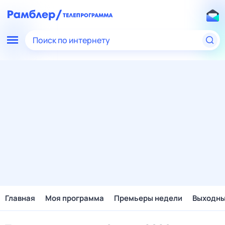
Поиск по интернету
Главная
Моя программа
Премьеры недели
Выходн