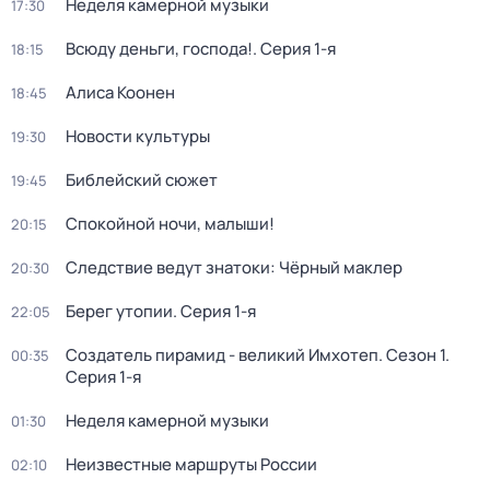
Неделя камерной музыки
17:30
Всюду деньги, господа!
. Серия 1-я
18:15
Алиса Коонен
18:45
Новости культуры
19:30
Библейский сюжет
19:45
Спокойной ночи, малыши!
20:15
Следствие ведут знатоки: Чёрный маклер
20:30
Берег утопии
. Серия 1-я
22:05
Создатель пирамид - великий Имхотеп
. Сезон 1
.
00:35
Серия 1-я
Неделя камерной музыки
01:30
Неизвестные маршруты России
02:10