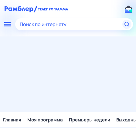
Поиск по интернету
Главная
Моя программа
Премьеры недели
Выходн