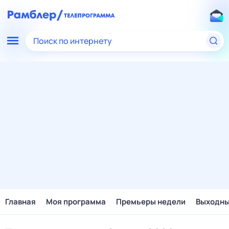
Поиск по интернету
Главная
Моя программа
Премьеры недели
Выходн