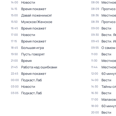
Новости
Местное
14:00
08:06
Время покажет
Прогноз
14:15
08:09
Давай поженимся!
Местное
15:00
08:36
Мужское/Женское
Прогноз
15:50
08:39
Время покажет
Вести
16:45
09:00
Новости
Вести. Я
17:00
09:30
Время покажет
Вести. 
17:15
09:45
Большая игра
О самом
18:45
09:55
Пусть говорят
Вести
19:50
11:00
Время
Местное
21:00
11:30
Работа над ошибками
Местное
21:45
11:44
Время покажет
60 мину
22:45
12:00
Подкаст.Лаб
Вести
00:00
14:00
Новости
Тайны с
03:00
14:30
Подкаст.Лаб
Вести
03:05
16:30
Малахов
17:00
60 мину
18:00
Вести
20:00