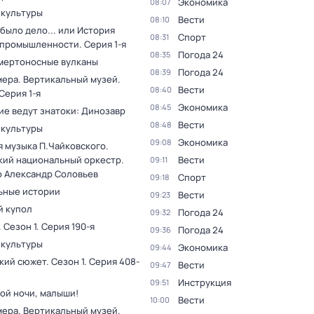
Экономика
08:07
 культуры
Вести
08:10
было дело... или История
Спорт
08:31
 промышленности
. Серия 1-я
Погода 24
08:35
мертоносные вулканы
Погода 24
08:39
мера. Вертикальный музей
.
Вести
08:40
 Серия 1-я
Экономика
08:45
ие ведут знатоки: Динозавр
Вести
08:48
 культуры
Экономика
09:08
я музыка П.Чайковского.
кий национальный оркестр.
Вести
09:11
 Александр Соловьев
Спорт
09:18
ьные истории
Вести
09:23
 купол
Погода 24
09:32
. Сезон 1
. Серия 190-я
Погода 24
09:36
 культуры
Экономика
09:44
кий сюжет
. Сезон 1
. Серия 408-
Вести
09:47
Инструкция
09:51
ой ночи, малыши!
Вести
10:00
мера. Вертикальный музей
.