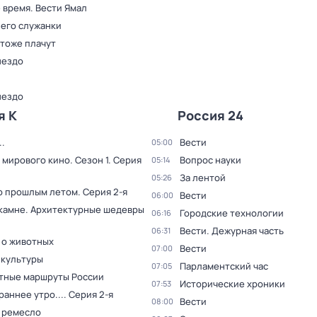
 время. Вести Ямал
 его служанки
 тоже плачут
нездо
нездо
я К
Россия 24
.
Вести
05:00
 мирового кино
. Сезон 1
. Серия
Вопрос науки
05:14
За лентой
05:26
о прошлым летом
. Серия 2-я
Вести
06:00
 камне. Архитектурные шедевры
Городские технологии
06:16
Вести. Дежурная часть
06:31
 о животных
Вести
07:00
 культуры
Парламентский час
07:05
тные маршруты России
Исторические хроники
07:53
раннее утро...
. Серия 2-я
Вести
08:00
 ремесло