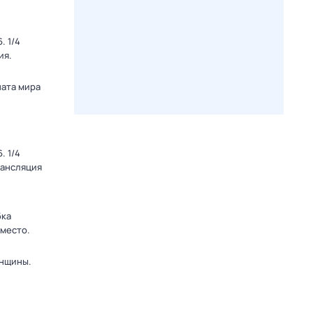
. 1/4
ия.
ната мира
. 1/4
рансляция
бка
 место.
енщины.