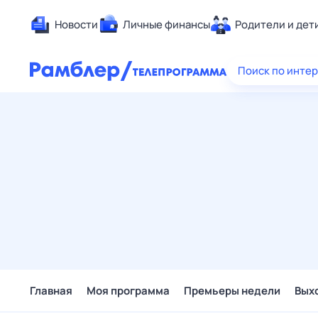
Новости
Личные финансы
Родители и дет
Здоровье
Поиск по инте
Развлечен
Дом и уют
Спорт
Карьера
Авто
Технологи
Жизненные
Сберегаем
Гороскопы
Главная
Моя программа
Премьеры недели
Вых