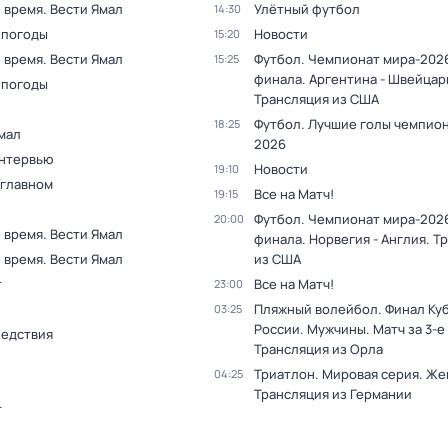
 время. Вести Ямал
Улётный футбол
14:30
 погоды
Новости
15:20
 время. Вести Ямал
Футбол. Чемпионат мира-2026
15:25
финала. Аргентина - Швейцар
 погоды
Трансляция из США
Футбол. Лучшие голы чемпио
18:25
мал
2026
Интервью
Новости
19:10
 главном
Все на Матч!
19:15
Футбол. Чемпионат мира-2026
20:00
 время. Вести Ямал
финала. Норвегия - Англия. Т
 время. Вести Ямал
из США
т
Все на Матч!
23:00
Пляжный волейбол. Финал Ку
03:25
России. Мужчины. Матч за 3-е
ледствия
Трансляция из Орла
Триатлон. Мировая серия. Ж
04:25
Трансляция из Германии
т