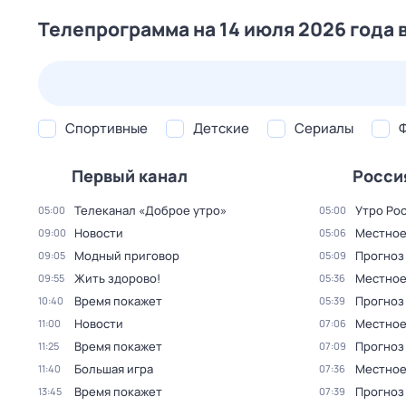
Телепрограмма на 14 июля 2026 года 
23 июл,
чт
24 июл,
пт
25 июл,
сб
26 июл,
вс
Спортивные
Детские
Сериалы
Первый канал
Росси
Телеканал «Доброе утро»
Утро Ро
05:00
05:00
Новости
Местное
09:00
05:06
Модный приговор
Прогноз
09:05
05:09
Жить здорово!
Местное
09:55
05:36
Время покажет
Прогноз
10:40
05:39
Новости
Местное
11:00
07:06
Время покажет
Прогноз
11:25
07:09
Большая игра
Местное
11:40
07:36
Время покажет
Прогноз
13:45
07:39