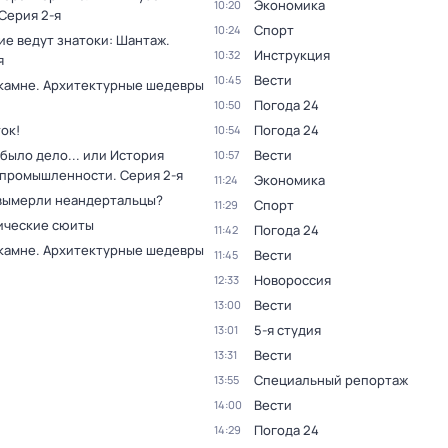
Экономика
10:20
 Серия 2-я
Спорт
10:24
ие ведут знатоки: Шантаж
.
Инструкция
10:32
я
Вести
10:45
 камне. Архитектурные шедевры
Погода 24
10:50
ок!
Погода 24
10:54
было дело... или История
Вести
10:57
 промышленности
. Серия 2-я
Экономика
11:24
вымерли неандертальцы?
Спорт
11:29
ческие сюиты
Погода 24
11:42
 камне. Архитектурные шедевры
Вести
11:45
Новороссия
12:33
Вести
13:00
5-я студия
13:01
Вести
13:31
Специальный репортаж
13:55
Вести
14:00
Погода 24
14:29