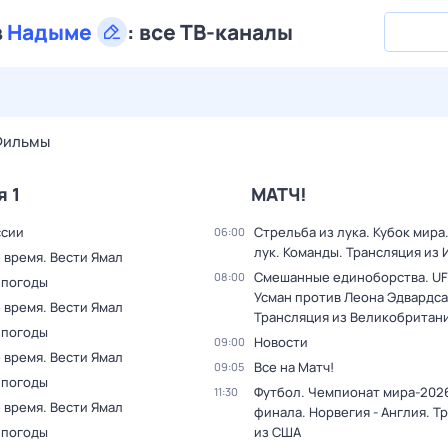
в
Надыме
:
все ТВ-каналы
27 июл,
пн
28 июл,
вт
29 июл,
ср
30 июл,
чт
31 июл,
Фильмы
я 1
МАТЧ!
ссии
Стрельба из лука. Кубок мира
06:00
лук. Команды. Трансляция из
 время. Вести Ямал
Смешанные единоборства. UF
08:00
 погоды
Усман против Леона Эдвардса
 время. Вести Ямал
Трансляция из Великобритан
 погоды
Новости
09:00
 время. Вести Ямал
Все на Матч!
09:05
 погоды
Футбол. Чемпионат мира-2026
11:30
 время. Вести Ямал
финала. Норвегия - Англия. Т
 погоды
из США