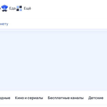
и
Еда
Ещё
Почта
рнету
ия и отдых
Поиск
Погода
ТВ-программа
и и тренды
 ситуации
 вместе
Помощь
одные
Кино и сериалы
Бесплатные каналы
Детские