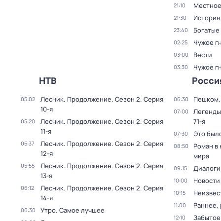
Местное
21:10
История
21:30
Богатые
23:40
Чужое г
02:25
Вести
03:00
Чужое г
03:30
НТВ
Росси
Лесник. Продолжение
. Сезон 2
. Серия
Пешком..
05:02
06:30
10-я
Легенды
07:00
Лесник. Продолжение
. Сезон 2
. Серия
71-я
05:20
11-я
Это был
07:30
Лесник. Продолжение
. Сезон 2
. Серия
05:37
Роман в
08:50
12-я
мира
Лесник. Продолжение
. Сезон 2
. Серия
05:55
Диалоги
09:15
13-я
Новости
10:00
Лесник. Продолжение
. Сезон 2
. Серия
06:12
Неизвес
10:15
14-я
Раннее, 
11:00
Утро. Самое лучшее
06:30
Забытое
12:10