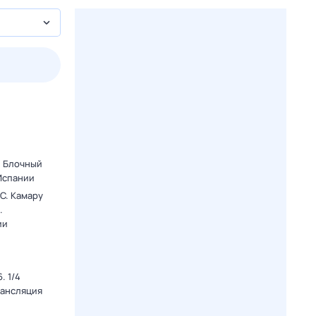
пт
1 авг,
сб
2 авг,
вс
3 авг,
пн
4 авг,
вт
Вчера
Сегод
. Блочный
 Испании
C. Камару
.
ии
. 1/4
рансляция