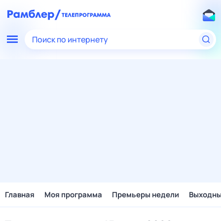
Поиск по интернету
Главная
Моя программа
Премьеры недели
Выходн