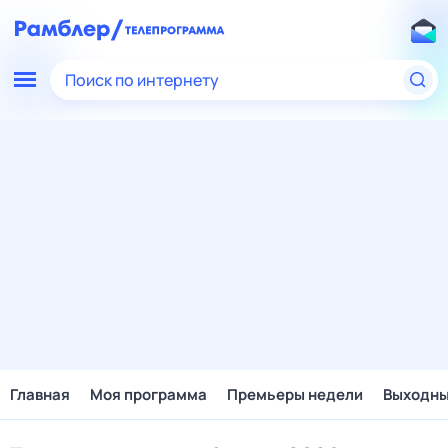
Поиск по интернету
Главная
Моя программа
Премьеры недели
Выходн