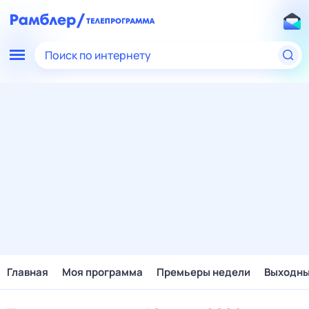
Поиск по интернету
Главная
Моя программа
Премьеры недели
Выходн