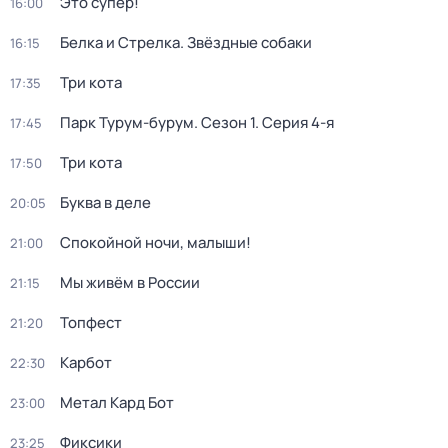
Это супер!
16:00
Белка и Стрелка. Звёздные собаки
16:15
Три кота
17:35
Парк Турум-бурум
. Сезон 1
. Серия 4-я
17:45
Три кота
17:50
Буква в деле
20:05
Спокойной ночи, малыши!
21:00
Мы живём в России
21:15
Топфест
21:20
Карбот
22:30
Метал Кард Бот
23:00
Фиксики
23:25