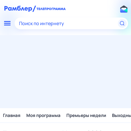
Поиск по интернету
Главная
Моя программа
Премьеры недели
Выходн