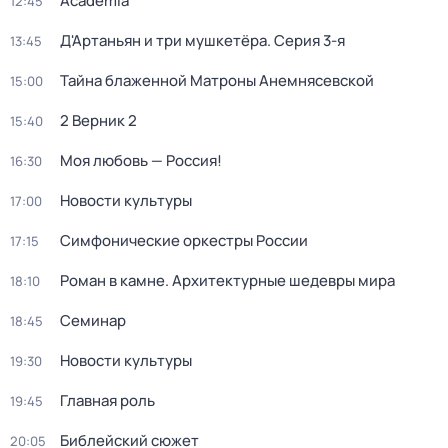
Academia
12:45
Д'Артаньян и три мушкетёра
. Серия 3-я
13:45
Тайна блаженной Матроны Анемнясевской
15:00
2 Верник 2
15:40
Моя любовь — Россия!
16:30
Новости культуры
17:00
Симфонические оркестры России
17:15
Роман в камне. Архитектурные шедевры мира
18:10
Семинар
18:45
Новости культуры
19:30
Главная роль
19:45
Библейский сюжет
20:05