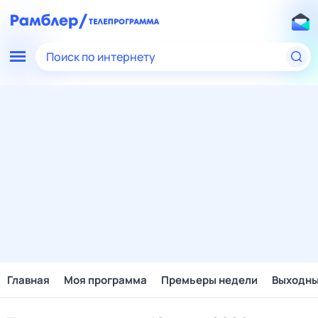
Поиск по интернету
Главная
Моя программа
Премьеры недели
Выходн