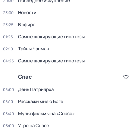
Последнее искупление
20:30
Новости
23:00
В эфире
23:25
Самые шoкиpующие гипотезы
01:25
Тaйны Чапман
02:10
Самые шoкиpующие гипотезы
04:25
Спас
День Патриарха
05:00
Расскажи мне о Боге
05:10
Мультфильмы на «Спасе»
05:40
Утро на Спасе
06:00