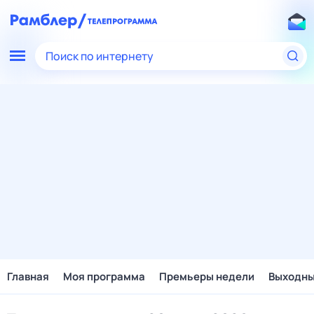
Поиск по интернету
Главная
Моя программа
Премьеры недели
Выходн