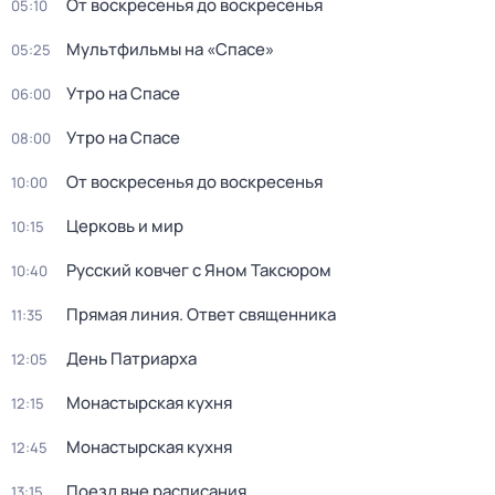
От воскресенья до воскресенья
05:10
Мультфильмы на «Спасе»
05:25
Утро на Спасе
06:00
Утро на Спасе
08:00
От воскресенья до воскресенья
10:00
Церковь и мир
10:15
Русский ковчег с Яном Таксюром
10:40
Прямая линия. Ответ священника
11:35
День Патриарха
12:05
Монaстыpская кухня
12:15
Монaстыpская кухня
12:45
Поезд вне расписания
13:15