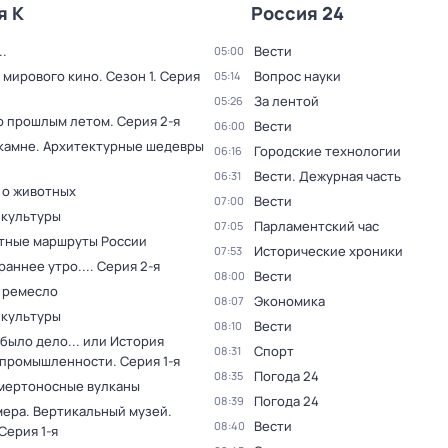
я К
Россия 24
.
Вести
05:00
 мирового кино
. Сезон 1
. Серия
Вопрос науки
05:14
За лентой
05:26
о прошлым летом
. Серия 2-я
Вести
06:00
 камне. Архитектурные шедевры
Городские технологии
06:16
Вести. Дежурная часть
06:31
 о животных
Вести
07:00
 культуры
Парламентский час
07:05
тные маршруты России
Исторические хроники
07:53
раннее утро...
. Серия 2-я
Вести
08:00
 ремесло
Экономика
08:07
 культуры
Вести
08:10
было дело... или История
Спорт
08:31
 промышленности
. Серия 1-я
Погода 24
08:35
мертоносные вулканы
Погода 24
08:39
мера. Вертикальный музей
.
Вести
08:40
 Серия 1-я