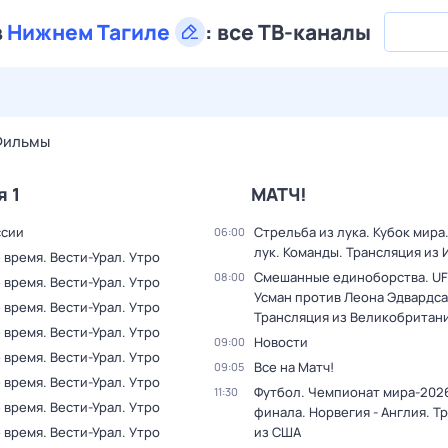
в
Нижнем Тагиле
:
все ТВ-каналы
28 июл,
вт
29 июл,
ср
30 июл,
чт
31 июл,
пт
1 авг,
сб
Фильмы
я 1
МАТЧ!
ссии
Стрельба из лука. Кубок мира
06:00
лук. Команды. Трансляция из
время. Вести-Урал. Утро
Смешанные единоборства. UF
08:00
время. Вести-Урал. Утро
Усман против Леона Эдвардса
время. Вести-Урал. Утро
Трансляция из Великобритан
время. Вести-Урал. Утро
Новости
09:00
время. Вести-Урал. Утро
Все на Матч!
09:05
время. Вести-Урал. Утро
Футбол. Чемпионат мира-2026
11:30
время. Вести-Урал. Утро
финала. Норвегия - Англия. Т
время. Вести-Урал. Утро
из США