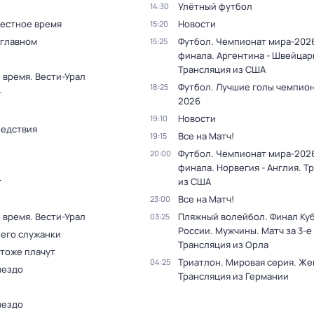
Улётный футбол
14:30
Местное время
Новости
15:20
 главном
Футбол. Чемпионат мира-2026
15:25
финала. Аргентина - Швейцар
Трансляция из США
 время. Вести-Урал
Футбол. Лучшие голы чемпио
18:25
т
2026
Новости
19:10
ледствия
Все на Матч!
19:15
Футбол. Чемпионат мира-2026
20:00
финала. Норвегия - Англия. Т
т
из США
Все на Матч!
23:00
 время. Вести-Урал
Пляжный волейбол. Финал Ку
03:25
России. Мужчины. Матч за 3-е
 его служанки
Трансляция из Орла
 тоже плачут
Триатлон. Мировая серия. Ж
04:25
нездо
Трансляция из Германии
нездо