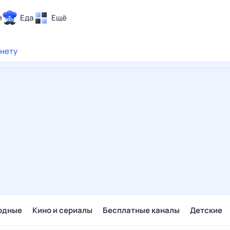
и
Еда
Ещё
Почта
рнету
ия и отдых
Поиск
Погода
ТВ-программа
и и тренды
 ситуации
 вместе
Помощь
одные
Кино и сериалы
Бесплатные каналы
Детские