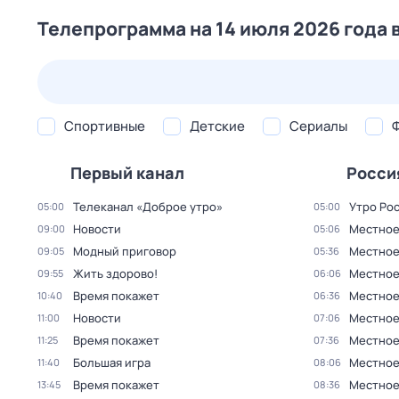
Телепрограмма на 14 июля 2026 года 
24 июл,
пт
25 июл,
сб
26 июл,
вс
27 июл,
пн
Спортивные
Детские
Сериалы
Первый канал
Росси
Телеканал «Доброе утро»
Утро Ро
05:00
05:00
Новости
Местное 
09:00
05:06
Модный приговор
Местное 
09:05
05:36
Жить здорово!
Местное 
09:55
06:06
Время покажет
Местное 
10:40
06:36
Новости
Местное 
11:00
07:06
Время покажет
Местное 
11:25
07:36
Большая игра
Местное 
11:40
08:06
Время покажет
Местное 
13:45
08:36