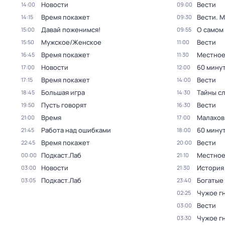
Новости
Вести
14:00
09:00
Время покажет
Вести. 
14:15
09:30
Давай поженимся!
О самом
15:00
09:55
Мужское/Женское
Вести
15:50
11:00
Время покажет
Местное
16:45
11:30
Новости
60 мину
17:00
12:00
Время покажет
Вести
17:15
14:00
Большая игра
Тайны с
18:45
14:30
Пусть говорят
Вести
19:50
16:30
Время
Малахов
21:00
17:00
Работа над ошибками
60 мину
21:45
18:00
Время покажет
Вести
22:45
20:00
Подкаст.Лаб
Местное
00:00
21:10
Новости
История
03:00
21:30
Подкаст.Лаб
Богатые
03:05
23:40
Чужое г
02:25
Вести
03:00
Чужое г
03:30