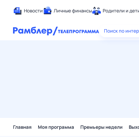
Новости
Личные финансы
Родители и дет
Здоровье
Поиск по инте
Развлечен
Дом и уют
Спорт
Карьера
Авто
Технологи
Жизненные
Сберегаем
Гороскопы
Главная
Моя программа
Премьеры недели
Вых