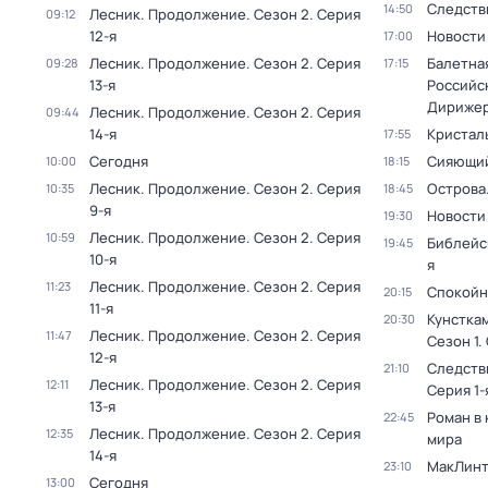
Следств
14:50
Лесник. Продолжение
. Сезон 2
. Серия
09:12
12-я
Новости
17:00
Лесник. Продолжение
. Сезон 2
. Серия
Балетна
09:28
17:15
13-я
Российс
Дирижер
Лесник. Продолжение
. Сезон 2
. Серия
09:44
14-я
Кристал
17:55
Сегодня
Сияющий
10:00
18:15
Лесник. Продолжение
. Сезон 2
. Серия
Острова
10:35
18:45
9-я
Новости
19:30
Лесник. Продолжение
. Сезон 2
. Серия
10:59
Библейс
19:45
10-я
я
Лесник. Продолжение
. Сезон 2
. Серия
11:23
Спокойн
20:15
11-я
Кунстка
20:30
Лесник. Продолжение
. Сезон 2
. Серия
11:47
Сезон 1
.
12-я
Следств
21:10
Лесник. Продолжение
. Сезон 2
. Серия
12:11
Серия 1-
13-я
Роман в
22:45
Лесник. Продолжение
. Сезон 2
. Серия
12:35
мира
14-я
МакЛинт
23:10
Сегодня
13:00