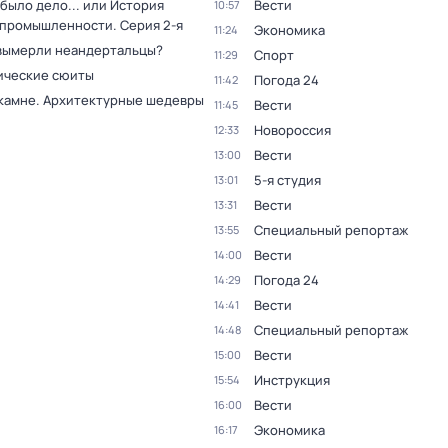
было дело... или История
Вести
10:57
 промышленности
. Серия 2-я
Экономика
11:24
вымерли неандертальцы?
Спорт
11:29
ческие сюиты
Погода 24
11:42
 камне. Архитектурные шедевры
Вести
11:45
Новороссия
12:33
Вести
13:00
5-я студия
13:01
Вести
13:31
Специальный репортаж
13:55
Вести
14:00
Погода 24
14:29
Вести
14:41
Специальный репортаж
14:48
Вести
15:00
Инструкция
15:54
Вести
16:00
Экономика
16:17