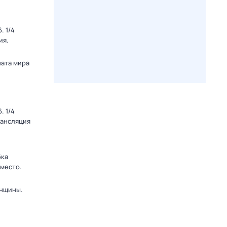
. 1/4
ия.
ната мира
. 1/4
рансляция
бка
 место.
енщины.