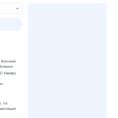
2 авг,
вс
3 авг,
пн
4 авг,
вт
5 авг,
ср
Вчера
Сегодня
. Блочный
 Испании
C. Камару
.
ии
. 1/4
рансляция