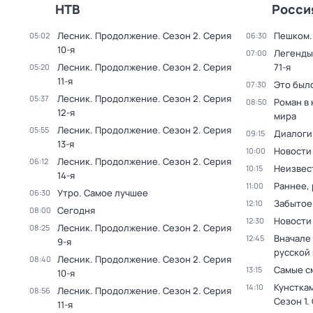
НТВ
Росси
Лесник. Продолжение
. Сезон 2
. Серия
Пешком..
05:02
06:30
10-я
Легенды
07:00
Лесник. Продолжение
. Сезон 2
. Серия
71-я
05:20
11-я
Это был
07:30
Лесник. Продолжение
. Сезон 2
. Серия
05:37
Роман в
08:50
12-я
мира
Лесник. Продолжение
. Сезон 2
. Серия
05:55
Диалоги
09:15
13-я
Новости
10:00
Лесник. Продолжение
. Сезон 2
. Серия
06:12
Неизвес
10:15
14-я
Раннее, 
11:00
Утро. Самое лучшее
06:30
Забытое
12:10
Сегодня
08:00
Новости
12:30
Лесник. Продолжение
. Сезон 2
. Серия
08:25
Вначале 
12:45
9-я
русской
Лесник. Продолжение
. Сезон 2
. Серия
08:40
Самые с
13:15
10-я
Кунстка
14:10
Лесник. Продолжение
. Сезон 2
. Серия
08:56
Сезон 1
.
11-я