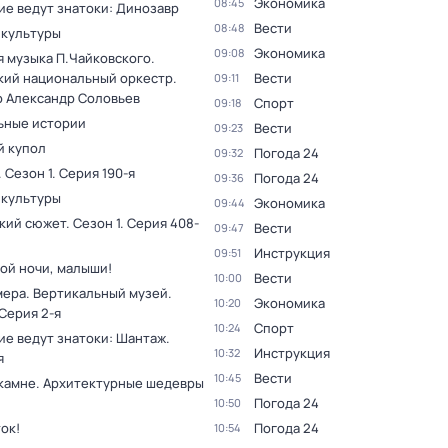
Экономика
08:45
ие ведут знатоки: Динозавр
Вести
08:48
 культуры
Экономика
09:08
я музыка П.Чайковского.
кий национальный оркестр.
Вести
09:11
 Александр Соловьев
Спорт
09:18
ьные истории
Вести
09:23
 купол
Погода 24
09:32
. Сезон 1
. Серия 190-я
Погода 24
09:36
 культуры
Экономика
09:44
кий сюжет
. Сезон 1
. Серия 408-
Вести
09:47
Инструкция
09:51
ой ночи, малыши!
Вести
10:00
мера. Вертикальный музей
.
Экономика
10:20
 Серия 2-я
Спорт
10:24
ие ведут знатоки: Шантаж
.
Инструкция
10:32
я
Вести
10:45
 камне. Архитектурные шедевры
Погода 24
10:50
ок!
Погода 24
10:54