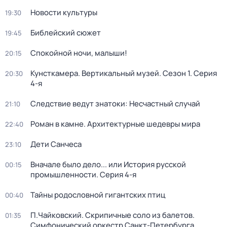
Новости культуры
19:30
Библейский сюжет
19:45
Спокойной ночи, малыши!
20:15
Кунсткамера. Вертикальный музей
. Сезон 1
. Серия
20:30
4-я
Следствие ведут знатоки: Несчастный случай
21:10
Роман в камне. Архитектурные шедевры мира
22:40
Дети Санчеса
23:10
Вначале было дело... или История русской
00:15
промышленности
. Серия 4-я
Тайны родословной гигантских птиц
00:40
П.Чайковский. Скрипичные соло из балетов.
01:35
Симфонический оркестр Санкт-Петербурга.