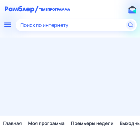
Поиск по интернету
Главная
Моя программа
Премьеры недели
Выходн